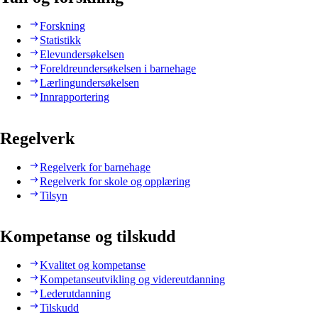
Forskning
Statistikk
Elevundersøkelsen
Foreldreundersøkelsen i barnehage
Lærlingundersøkelsen
Innrapportering
Regelverk
Regelverk for barnehage
Regelverk for skole og opplæring
Tilsyn
Kompetanse og tilskudd
Kvalitet og kompetanse
Kompetanseutvikling og videreutdanning
Lederutdanning
Tilskudd