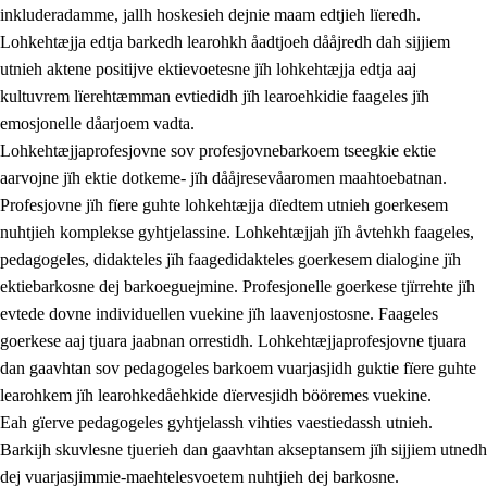
inkluderadamme, jallh hoskesieh dejnie maam edtjieh lïeredh.
Lohkehtæjja edtja barkedh learohkh åadtjoeh dååjredh dah sijjiem
utnieh aktene positijve ektievoetesne jïh lohkehtæjja edtja aaj
kultuvrem lïerehtæmman evtiedidh jïh learoehkidie faageles jïh
emosjonelle dåarjoem vadta.
Lohkehtæjjaprofesjovne sov profesjovnebarkoem tseegkie ektie
aarvojne jïh ektie dotkeme- jïh dååjresevåaromen maahtoebatnan.
Profesjovne jïh fïere guhte lohkehtæjja dïedtem utnieh goerkesem
nuhtjieh komplekse gyhtjelassine. Lohkehtæjjah jïh åvtehkh faageles,
pedagogeles, didakteles jïh faagedidakteles goerkesem dialogine jïh
ektiebarkosne dej barkoeguejmine. Profesjonelle goerkese tjïrrehte jïh
evtede dovne individuellen vuekine jïh laavenjostosne. Faageles
goerkese aaj tjuara jaabnan orrestidh. Lohkehtæjjaprofesjovne tjuara
dan gaavhtan sov pedagogeles barkoem vuarjasjidh guktie fïere guhte
learohkem jïh learohkedåehkide dïervesjidh bööremes vuekine.
Eah gïerve pedagogeles gyhtjelassh vihties vaestiedassh utnieh.
Barkijh skuvlesne tjuerieh dan gaavhtan akseptansem jïh sijjiem utnedh
dej vuarjasjimmie-maehtelesvoetem nuhtjieh dej barkosne.