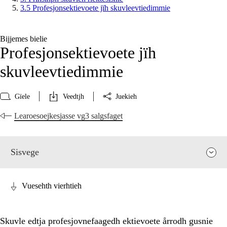
3.5 Profesjonsektievoete jïh skuvleevtiedimmie
Bijjemes bielie
Profesjonsektievoete jïh
skuvleevtiedimmie
Gïele
Veedtjh
Juekieh
Learoesoejkesjasse vg3 salgsfaget
Sisvege
Vuesehth vierhtieh
Skuvle edtja profesjovnefaagedh ektievoete årrodh gusnie