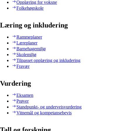
Opplæring for voksne
Folkehøgskole
Læring og inkludering
Rammeplaner
Læreplaner
Barnehagemiljø
Skolemiljø
Tilpasset opplæring og inkludering
Fravær
Vurdering
Eksamen
Prøver
Standpunkt- og underveisvurdering
Vitnemål og kompetansebevis
Tall og forskning