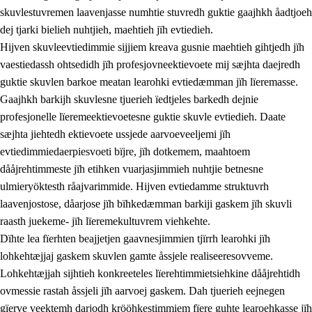
skuvlestuvremen laavenjasse numhtie stuvredh guktie gaajhkh åadtjoeh
dej tjarki bielieh nuhtjieh, maehtieh jïh evtiedieh.
Hijven skuvleevtiedimmie sijjiem kreava gusnie maehtieh gihtjedh jïh
vaestiedassh ohtsedidh jïh profesjovneektievoete mij sæjhta daejredh
guktie skuvlen barkoe meatan learohki evtiedæmman jïh lïeremasse.
Gaajhkh barkijh skuvlesne tjuerieh ïedtjeles barkedh dejnie
profesjonelle lïeremeektievoetesne guktie skuvle evtiedieh. Daate
sæjhta jiehtedh ektievoete ussjede aarvoeveeljemi jïh
evtiedimmiedaerpiesvoeti bïjre, jïh dotkemem, maahtoem
dååjrehtimmeste jïh etihken vuarjasjimmieh nuhtjie betnesne
ulmieryöktesth råajvarimmide. Hijven evtiedamme struktuvrh
laavenjostose, dåarjose jïh bïhkedæmman barkiji gaskem jïh skuvli
raasth juekeme- jïh lïeremekultuvrem viehkehte.
Dïhte lea fïerhten beajjetjen gaavnesjimmien tjïrrh learohki jïh
lohkehtæjjaj gaskem skuvlen gamte åssjele realiseeresovveme.
Lohkehtæjjah sijhtieh konkreeteles lïerehtimmietsiehkine dååjrehtidh
ovmessie rastah åssjeli jïh aarvoej gaskem. Dah tjuerieh eejnegen
gïerve veektemh darjodh krööhkestimmiem fïere guhte learoehkasse jïh