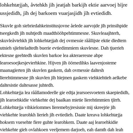
lohkehtæjjah, åvtehkh jïh jeatjah barkijh ektie aarvoej bïjre
ussjedidh, jïh dej barkoem vuarjasjidh jïh evtiedidh.
Skuvle goh siebriedahkeinstitusjovne åelede aarvojde jïh prinsihpide
tseegkedh jïh nuhtjedh maadthööhpehtimmesne. Skuvleaajhterh,
skuvleåvtehkh jïh lohkehtæjjah dej ovmessie råållijste ektie dïedtem
utnieh sjïehteladtedh buerie evtiedimmiem skuvlesne. Dah tjuerieh
ektesne geehtedh skuvlen barkoe lea akteraeresne abpe
learoesoejkesjevierhkine. Hijven jïh öörnedihks laavenjosteme
maanagïerten jïh skuvlen gaskem, dah ovmessie daltesh
3.
Prinsihph skuvlen rïektesisnie
lïerehtimmesne jïh skuvlen jïh hïejmen gaskem viehkiehtieh aelkebe
3.1
Feerhmeles lïeremebyjrese
daltesistie daltesasse juhtedh.
Lohkehtæjja lea råållamodeelle gie edtja jearsoesvoetem skaepiedidh,
3.2
Ööhpehtimmie jïh sjïehtedamme lïerehtimmie
jïh learoehkidie viehkehte dej baalkan mietie lïerehtimmien tjïrrh.
3.3
Gåetie jïh skuvle laavenjostoeh
Lohkehtæjja vihkielommes lïeremebyjresisnie mij skreejrie jïh
viehkehte learohkh lierieh jïh evtiedieh. Daate kreava lohkehtæjja
3.4
Lïerehtimmie learoesïeltesne jïh barkoejielemisnie
hoksem vuesehte fïere guhte learohkem. Daate aaj learoehkidie
3.5
Profesjonsektievoete jïh skuvleevtiedimmie
viehkehte gïeh ovlahkoen veeljemem darjoeh, eah damth dah leah