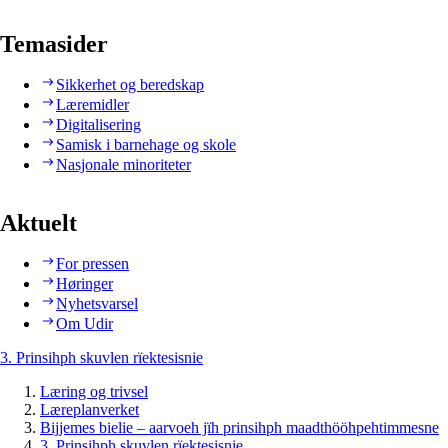
Temasider
Sikkerhet og beredskap
Læremidler
Digitalisering
Samisk i barnehage og skole
Nasjonale minoriteter
Aktuelt
For pressen
Høringer
Nyhetsvarsel
Om Udir
3. Prinsihph skuvlen rïektesisnie
Læring og trivsel
Læreplanverket
Bijjemes bielie – aarvoeh jïh prinsihph maadthööhpehtimmesne
3. Prinsihph skuvlen rïektesisnie