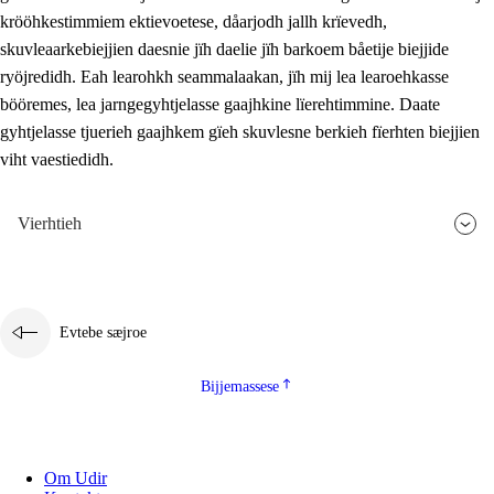
krööhkestimmiem ektievoetese, dåarjodh jallh krïevedh,
skuvleaarkebiejjien daesnie jïh daelie jïh barkoem båetije biejjide
ryöjredidh. Eah learohkh seammalaakan, jïh mij lea learoehkasse
bööremes, lea jarngegyhtjelasse gaajhkine lïerehtimmine. Daate
gyhtjelasse tjuerieh gaajhkem gïeh skuvlesne berkieh fïerhten biejjien
viht vaestiedidh.
Vierhtieh
Evtebe sæjroe
Bijjemassese
Om Udir