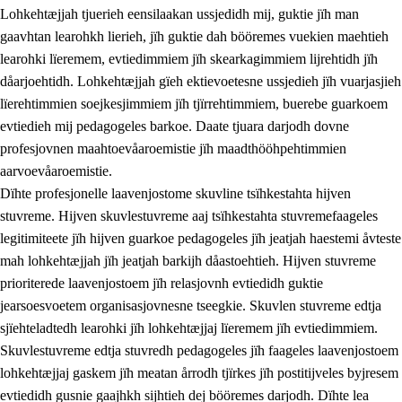
Lohkehtæjjah tjuerieh eensilaakan ussjedidh mij, guktie jïh man
gaavhtan learohkh lierieh, jïh guktie dah bööremes vuekien maehtieh
learohki lïeremem, evtiedimmiem jïh skearkagimmiem lijrehtidh jïh
dåarjoehtidh. Lohkehtæjjah gïeh ektievoetesne ussjedieh jïh vuarjasjieh
lïerehtimmien soejkesjimmiem jïh tjïrrehtimmiem, buerebe guarkoem
evtiedieh mij pedagogeles barkoe. Daate tjuara darjodh dovne
profesjovnen maahtoevåaroemistie jïh maadthööhpehtimmien
aarvoevåaroemistie.
Dïhte profesjonelle laavenjostome skuvline tsïhkestahta hijven
stuvreme. Hijven skuvlestuvreme aaj tsïhkestahta stuvremefaageles
legitimiteete jïh hijven guarkoe pedagogeles jïh jeatjah haestemi åvteste
mah lohkehtæjjah jïh jeatjah barkijh dåastoehtieh. Hijven stuvreme
prioriterede laavenjostoem jïh relasjovnh evtiedidh guktie
jearsoesvoetem organisasjovnesne tseegkie. Skuvlen stuvreme edtja
sjïehteladtedh learohki jïh lohkehtæjjaj lïeremem jïh evtiedimmiem.
Skuvlestuvreme edtja stuvredh pedagogeles jïh faageles laavenjostoem
lohkehtæjjaj gaskem jïh meatan årrodh tjïrkes jïh postitijveles byjresem
evtiedidh gusnie gaajhkh sijhtieh dej bööremes darjodh. Dïhte lea