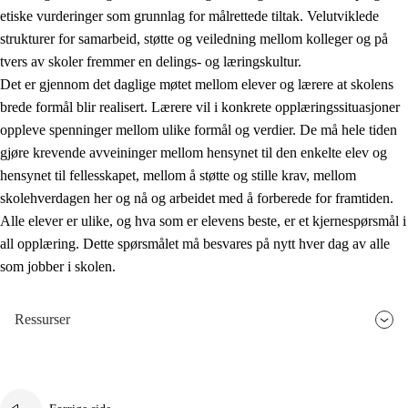
etiske vurderinger som grunnlag for målrettede tiltak. Velutviklede
strukturer for samarbeid, støtte og veiledning mellom kolleger og på
tvers av skoler fremmer en delings- og læringskultur.
Det er gjennom det daglige møtet mellom elever og lærere at skolens
brede formål blir realisert. Lærere vil i konkrete opplæringssituasjoner
oppleve spenninger mellom ulike formål og verdier. De må hele tiden
gjøre krevende avveininger mellom hensynet til den enkelte elev og
hensynet til fellesskapet, mellom å støtte og stille krav, mellom
skolehverdagen her og nå og arbeidet med å forberede for framtiden.
Alle elever er ulike, og hva som er elevens beste, er et kjernespørsmål i
all opplæring. Dette spørsmålet må besvares på nytt hver dag av alle
som jobber i skolen.
Ressurser