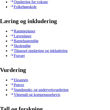
Opplæring for voksne
Folkehøgskole
Læring og inkludering
Rammeplaner
Læreplaner
Barnehagemiljø
Skolemiljø
Tilpasset opplæring og inkludering
Fravær
Vurdering
Eksamen
Prøver
Standpunkt- og underveisvurdering
Vitnemål og kompetansebevis
Tall og forskning