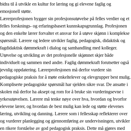
bidra til å utvikle en kultur for læring og gi elevene faglig og
emosjonell støtte.
Lærerprofesjonen bygger sin profesjonsutøvelse på felles verdier og et
felles forsknings- og erfaringsbasert kunnskapsgrunnlag. Profesjonen
og den enkelte lærer forvalter et ansvar for å utøve skjønn i komplekse
spørsmål. Lærere og ledere utvikler faglig, pedagogisk, didaktisk og
fagdidaktisk dømmekraft i dialog og samhandling med kolleger.
Utøvelse og utvikling av det profesjonelle skjønnet skjer både
individuelt og sammen med andre. Faglig dømmekraft forutsetter også
jevnlig oppdatering. Lærerprofesjonen må derfor vurdere sin
pedagogiske praksis for å møte enkeltelever og elevgrupper best mulig.
Kompliserte pedagogiske spørsmål har sjelden sikre svar. De ansatte i
skolen må derfor ha aksept og rom for å bruke sin vurderingsevne i
yrkesutøvelsen. Lærere må tenke nøye over hva, hvordan og hvorfor
elevene lærer, og hvordan de best mulig kan lede og støtte elevenes
læring, utvikling og danning. Lærere som i fellesskap reflekterer over
og vurderer planlegging og gjennomføring av undervisningen, utvikler
en rikere forståelse av god pedagogisk praksis. Dette må gjøres med