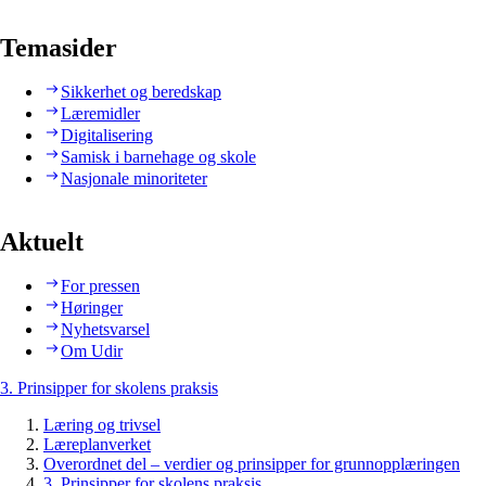
Temasider
Sikkerhet og beredskap
Læremidler
Digitalisering
Samisk i barnehage og skole
Nasjonale minoriteter
Aktuelt
For pressen
Høringer
Nyhetsvarsel
Om Udir
3. Prinsipper for skolens praksis
Læring og trivsel
Læreplanverket
Overordnet del – verdier og prinsipper for grunnopplæringen
3. Prinsipper for skolens praksis