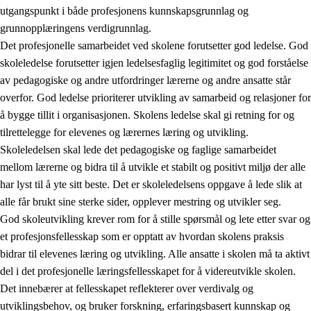
utgangspunkt i både profesjonens kunnskapsgrunnlag og
grunnopplæringens verdigrunnlag.
Det profesjonelle samarbeidet ved skolene forutsetter god ledelse. God
skoleledelse forutsetter igjen ledelsesfaglig legitimitet og god forståelse
av pedagogiske og andre utfordringer lærerne og andre ansatte står
overfor. God ledelse prioriterer utvikling av samarbeid og relasjoner for
å bygge tillit i organisasjonen. Skolens ledelse skal gi retning for og
tilrettelegge for elevenes og lærernes læring og utvikling.
Skoleledelsen skal lede det pedagogiske og faglige samarbeidet
mellom lærerne og bidra til å utvikle et stabilt og positivt miljø der alle
har lyst til å yte sitt beste. Det er skoleledelsens oppgave å lede slik at
alle får brukt sine sterke sider, opplever mestring og utvikler seg.
God skoleutvikling krever rom for å stille spørsmål og lete etter svar og
et profesjonsfellesskap som er opptatt av hvordan skolens praksis
bidrar til elevenes læring og utvikling. Alle ansatte i skolen må ta aktivt
del i det profesjonelle læringsfellesskapet for å videreutvikle skolen.
Det innebærer at fellesskapet reflekterer over verdivalg og
utviklingsbehov, og bruker forskning, erfaringsbasert kunnskap og