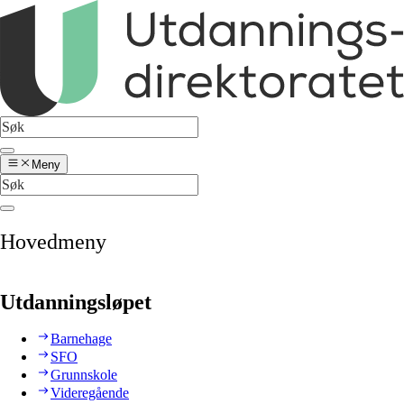
Meny
Hovedmeny
Utdanningsløpet
Barnehage
SFO
Grunnskole
Videregående