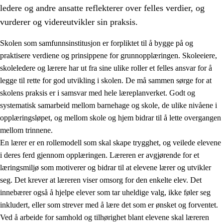
ledere og andre ansatte reflekterer over felles verdier, og
vurderer og videreutvikler sin praksis.
Skolen som samfunnsinstitusjon er forpliktet til å bygge på og
praktisere verdiene og prinsippene for grunnopplæringen. Skoleeiere,
skoleledere og lærere har ut fra sine ulike roller et felles ansvar for å
legge til rette for god utvikling i skolen. De må sammen sørge for at
skolens praksis er i samsvar med hele læreplanverket. Godt og
systematisk samarbeid mellom barnehage og skole, de ulike nivåene i
opplæringsløpet, og mellom skole og hjem bidrar til å lette overgangen
3.
Prinsipper for skolens praksis
mellom trinnene.
3.1
Et inkluderende læringsmiljø
En lærer er en rollemodell som skal skape trygghet, og veilede elevene
i deres ferd gjennom opplæringen. Læreren er avgjørende for et
3.2
Undervisning og tilpasset opplæring
læringsmiljø som motiverer og bidrar til at elevene lærer og utvikler
3.3
Samarbeid mellom hjem og skole
seg. Det krever at læreren viser omsorg for den enkelte elev. Det
innebærer også å hjelpe elever som tar uheldige valg, ikke føler seg
3.4
Opplæring i lærebedrift og arbeidsliv
inkludert, eller som strever med å lære det som er ønsket og forventet.
3.5
Profesjonsfellesskap og skoleutvikling
Ved å arbeide for samhold og tilhørighet blant elevene skal læreren