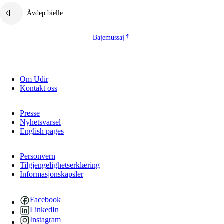
Åvdep bielle
Bajemussaj
Om Udir
Kontakt oss
Presse
Nyhetsvarsel
English pages
Personvern
Tilgjengelighetserklæring
Informasjonskapsler
Facebook
LinkedIn
Instagram