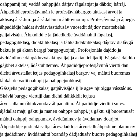
oahppamij mij vaddá oahppijda dårjav fágalattjat ja dåbdoj hárráj.
Åhpadiddjeprofesjåvnnån le profesjåvnåbarggo aktisasj árvoj ja
aktisasj åtsådim- ja åtsådallam máhttovuodujn. Profesjåvnnå ja ájnegis
åhpadiddje háldat åvdåsvásstádusáv vuosedit dájdov moattebelak
gatjálvisájn. Åhpadiddje ja jådediddje åvddånahtti fágalasj,
pedagogihklasj, didaktihkalasj ja fáhkadidaktihkalasj dájdov dialåvgå
baktu ja gå aktan barggi barggoguojmij. Profosjonála dájddo ja
åvddånibme dáhpáduvvá aktugattjaj ja aktan iehtjádij. Fágalasj dájddo
gájbbet aktelasj ådåstuhttemav. Åhpadiddjeprofesjåvnnå viertti dan
diehti árvustallat ietjas pedagogihkalasj bargov vaj máhtti buoremus
láhkáj dejvadit oahppij ja oahppejuohkusij.
Gássjelis pedagogihkalasj gatjálvisájda ij le agev njuolgga vásstádus.
Skåvlå bargge vierttiji dan diehti dåhkkidit ietjasa
árvustallammáhtukvuodav åhpadattijn. Åhpadiddje vierttiji snivva
ájádallat majt, gåktu ja manen oahppe oahppi, ja gåktu sij buoremusát
máhtti oahppij oahppamav, åvddånimev ja ávddamav doarjjot.
Åhpadiddje gudi aktisattjat árvvaladdi ja árvustalli åhpadime planimav
ja tjadádimev, åvddånahtti boandáp dádjadusáv buorre pedagogihkalasj