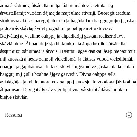
adna åtsådimev, åtsådallamij tjanádum máhtov ja etihkalasj
árvustallamijt vuodon dåjmajda majt ulme stivrriji. Buoragit ásadum
struktuvra aktisasjbargguj, doarjja ja bagádallam barggoguojmij gaskan
ja doarrás skåvlåj åvdet juogadim- ja oahppamstruktuvrav.
Bæjválasj æjvvalime oahppij ja åhpadiddjij gaskan realiseriduvvi
skåvlå ulme. Åhpadiddje sjaddi konkrehta åhpadusdilen åtsådallat
ássjijt duot dát ulmes ja árvojs. Hæhttuji agev dahkat låsep hiebadimijt
mij guosská ájnegis oahppij vieledibmáj ja aktisasjvuoda vieledibmáj,
doarjjot ja gájbbádusájt buktet, skåvllåárggabiejve gaskan dálla ja dan
bargguj mij gullu boahtte ájgev gárvedit. Divna oahppe ælla
avtalágátja, ja mij le buoremus oahppij vuoksjuj le vuodogatjálvis åbbå
åhpadusan. Dáv gatjálvisáv vierttiji divna vásstedit ådåsis juohkka
biejve skåvlån.
Ressursa