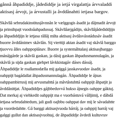
gånnå åhpadiddje, jådediddje ja ietjá virgalattja árvvaladdi
aktisasj árvojt, ja árvustalli ja åvddånahtti ietjasa bargov.
Skåvllå sebrudakinstitusjåvnnån le vælggogis ásadit ja dåjmadit árvojt
ja prinsihpajt vuodoåahpadussaj. Skåvllåæjgádijn, skåvllåjådediddjijn
ja åhpadiddjijn le ietjasa rållåj milta aktisasj åvdåsvásstádusáv ásadit
buorre åvddånimev skåvlån. Sij vierttiji aktan ásadit vaj skåvlå barggo
tjuovvu ålles oahppoplánav. Buorre ja systemáhtalasj aktisasjbarggo
mánájgárde ja skåvlå gaskan, ja dásij gaskan åhpadusmannulagán, ja
skåvlå ja sijda gaskan giehpet lávkkistagáv dáses dássáj.
3.
Prinsihpa skåvlå dåjmajda
Åhpadiddje le roallamodælla mij galggá jasskavuodav ásadit, ja
3.1
Sebrudahtte oahppambirás
oahppijt bagádallat åhpadusmannulagán. Åhpadiddje le ájnas
oahppambirrusij mij arvusmahttá ja måvtåstuhttá oahppijt åhpatjit ja
3.2
Åhpadibme ja hiebadum åhpadus
åvddånittjat. Åhpadiddjes gájbbeduvvá hukso ájnegis oahppe gáktuj.
3.3
Aktisasjbarggo sijda ja skåvlå gaskan
Dat merkaj aj viehkedit oahppijt ma e vuorbástuvá válljimij, e dåbdå
ietjasa sebrudahtedum, jali gudi oajbbu oahppat dav mij le sávadahtte
3.4
Åhpadus åhpadusvidnudagán ja barggoiellemin
ja vuordedahtte. Gå barggi aktisasjvuoda hárráj, ja oahppij harráj vaj
3.5
Profesjåvnåaktisasjvuohta ja skåvllååvddånibme
galggi gullut dan aktisasjvuohtaj, de åhpadiddje åvdedi kultuvrav