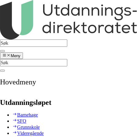
Meny
Hovedmeny
Utdanningsløpet
Barnehage
SFO
Grunnskole
Videregående