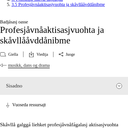
3.5 Profesjåvnåaktisasjvuohta ja skåvllååvddånibme
Badjásasj oasse
Profesjåvnåaktisasjvuohta ja
skåvllååvddånibme
Giella
Viedtja
Juoge
musikk, dans og drama
Sisadno
Vuoseda ressursajt
Skåvllå galggá liehket profesjåvnåfágalasj aktisasjvuohta