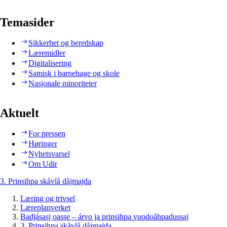
Temasider
Sikkerhet og beredskap
Læremidler
Digitalisering
Samisk i barnehage og skole
Nasjonale minoriteter
Aktuelt
For pressen
Høringer
Nyhetsvarsel
Om Udir
3. Prinsihpa skåvlå dåjmajda
Læring og trivsel
Læreplanverket
Badjásasj oasse – árvo ja prinsihpa vuodoåhpadussaj
3. Prinsihpa skåvlå dåjmajda