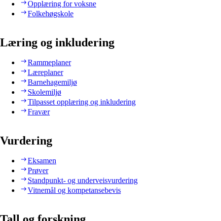
Opplæring for voksne
Folkehøgskole
Læring og inkludering
Rammeplaner
Læreplaner
Barnehagemiljø
Skolemiljø
Tilpasset opplæring og inkludering
Fravær
Vurdering
Eksamen
Prøver
Standpunkt- og underveisvurdering
Vitnemål og kompetansebevis
Tall og forskning