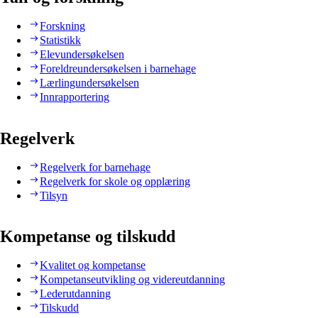
Forskning
Statistikk
Elevundersøkelsen
Foreldreundersøkelsen i barnehage
Lærlingundersøkelsen
Innrapportering
Regelverk
Regelverk for barnehage
Regelverk for skole og opplæring
Tilsyn
Kompetanse og tilskudd
Kvalitet og kompetanse
Kompetanseutvikling og videreutdanning
Lederutdanning
Tilskudd