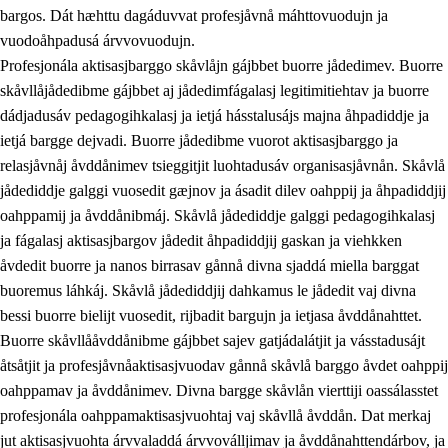
bargos. Dát hæhttu dagáduvvat profesjåvnå máhttovuodujn ja
vuodoåhpadusá árvvovuodujn.
Profesjonála aktisasjbarggo skåvlåjn gájbbet buorre jådedimev. Buorre
skåvllåjådedibme gájbbet aj jådedimfágalasj legitimitiehtav ja buorre
dádjadusáv pedagogihkalasj ja ietjá hásstalusájs majna åhpadiddje ja
ietjá bargge dejvadi. Buorre jådedibme vuorot aktisasjbarggo ja
relasjåvnåj åvddånimev tsieggitjit luohtadusáv organisasjåvnån. Skåvlå
jådediddje galggi vuosedit gæjnov ja ásadit dilev oahppij ja åhpadiddjij
oahppamij ja åvddånibmáj. Skåvlå jådediddje galggi pedagogihkalasj
ja fágalasj aktisasjbargov jådedit åhpadiddjij gaskan ja viehkken
åvdedit buorre ja nanos birrasav gånnå divna sjaddá miella barggat
buoremus láhkáj. Skåvlå jådediddjij dahkamus le jådedit vaj divna
bessi buorre bielijt vuosedit, rijbadit bargujn ja ietjasa åvddånahttet.
Buorre skåvllååvddånibme gájbbet sajev gatjádalátjit ja vásstadusájt
åtsåtjit ja profesjåvnåaktisasjvuodav gånnå skåvlå barggo åvdet oahppij
oahppamav ja åvddånimev. Divna bargge skåvlån vierttiji oassálasstet
profesjonála oahppamaktisasjvuohtaj vaj skåvllå åvddån. Dat merkaj
jut aktisasjvuohta árvvaladdá árvvoválljimav ja åvddånahttendárbov, ja