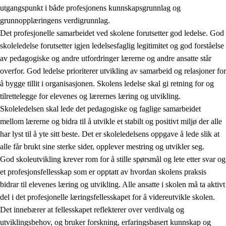
utgangspunkt i både profesjonens kunnskapsgrunnlag og
grunnopplæringens verdigrunnlag.
Det profesjonelle samarbeidet ved skolene forutsetter god ledelse. God
skoleledelse forutsetter igjen ledelsesfaglig legitimitet og god forståelse
av pedagogiske og andre utfordringer lærerne og andre ansatte står
overfor. God ledelse prioriterer utvikling av samarbeid og relasjoner for
å bygge tillit i organisasjonen. Skolens ledelse skal gi retning for og
tilrettelegge for elevenes og lærernes læring og utvikling.
Skoleledelsen skal lede det pedagogiske og faglige samarbeidet
mellom lærerne og bidra til å utvikle et stabilt og positivt miljø der alle
har lyst til å yte sitt beste. Det er skoleledelsens oppgave å lede slik at
alle får brukt sine sterke sider, opplever mestring og utvikler seg.
God skoleutvikling krever rom for å stille spørsmål og lete etter svar og
et profesjonsfellesskap som er opptatt av hvordan skolens praksis
bidrar til elevenes læring og utvikling. Alle ansatte i skolen må ta aktivt
del i det profesjonelle læringsfellesskapet for å videreutvikle skolen.
Det innebærer at fellesskapet reflekterer over verdivalg og
utviklingsbehov, og bruker forskning, erfaringsbasert kunnskap og