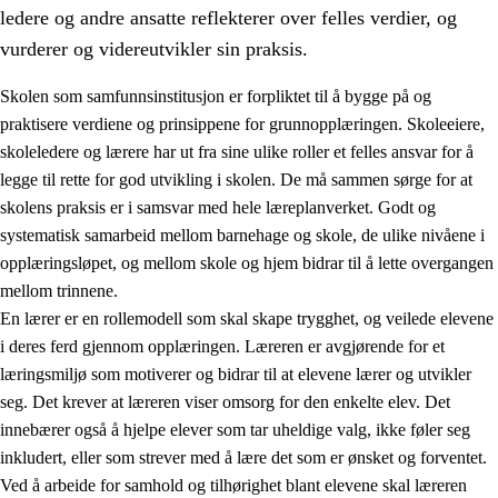
ledere og andre ansatte reflekterer over felles verdier, og
vurderer og videreutvikler sin praksis.
Skolen som samfunnsinstitusjon er forpliktet til å bygge på og
praktisere verdiene og prinsippene for grunnopplæringen. Skoleeiere,
skoleledere og lærere har ut fra sine ulike roller et felles ansvar for å
legge til rette for god utvikling i skolen. De må sammen sørge for at
skolens praksis er i samsvar med hele læreplanverket. Godt og
systematisk samarbeid mellom barnehage og skole, de ulike nivåene i
opplæringsløpet, og mellom skole og hjem bidrar til å lette overgangen
3.
Prinsipper for skolens praksis
mellom trinnene.
3.1
Et inkluderende læringsmiljø
En lærer er en rollemodell som skal skape trygghet, og veilede elevene
i deres ferd gjennom opplæringen. Læreren er avgjørende for et
3.2
Undervisning og tilpasset opplæring
læringsmiljø som motiverer og bidrar til at elevene lærer og utvikler
3.3
Samarbeid mellom hjem og skole
seg. Det krever at læreren viser omsorg for den enkelte elev. Det
innebærer også å hjelpe elever som tar uheldige valg, ikke føler seg
3.4
Opplæring i lærebedrift og arbeidsliv
inkludert, eller som strever med å lære det som er ønsket og forventet.
3.5
Profesjonsfellesskap og skoleutvikling
Ved å arbeide for samhold og tilhørighet blant elevene skal læreren