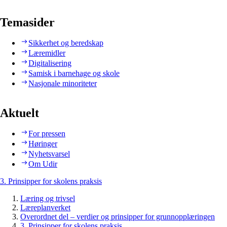
Temasider
Sikkerhet og beredskap
Læremidler
Digitalisering
Samisk i barnehage og skole
Nasjonale minoriteter
Aktuelt
For pressen
Høringer
Nyhetsvarsel
Om Udir
3. Prinsipper for skolens praksis
Læring og trivsel
Læreplanverket
Overordnet del – verdier og prinsipper for grunnopplæringen
3. Prinsipper for skolens praksis