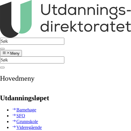
Meny
Hovedmeny
Utdanningsløpet
Barnehage
SFO
Grunnskole
Videregående