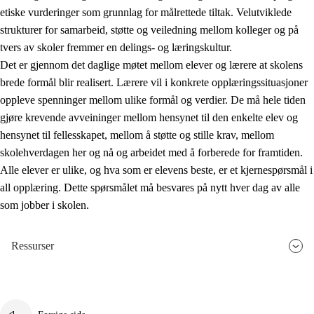
etiske vurderinger som grunnlag for målrettede tiltak. Velutviklede
strukturer for samarbeid, støtte og veiledning mellom kolleger og på
tvers av skoler fremmer en delings- og læringskultur.
Det er gjennom det daglige møtet mellom elever og lærere at skolens
brede formål blir realisert. Lærere vil i konkrete opplæringssituasjoner
oppleve spenninger mellom ulike formål og verdier. De må hele tiden
gjøre krevende avveininger mellom hensynet til den enkelte elev og
hensynet til fellesskapet, mellom å støtte og stille krav, mellom
skolehverdagen her og nå og arbeidet med å forberede for framtiden.
Alle elever er ulike, og hva som er elevens beste, er et kjernespørsmål i
all opplæring. Dette spørsmålet må besvares på nytt hver dag av alle
som jobber i skolen.
Ressurser