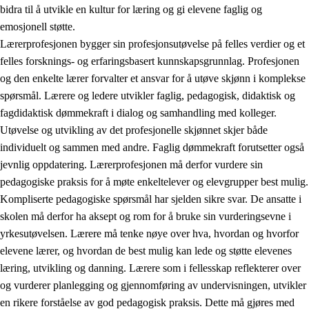
bidra til å utvikle en kultur for læring og gi elevene faglig og
emosjonell støtte.
Lærerprofesjonen bygger sin profesjonsutøvelse på felles verdier og et
felles forsknings- og erfaringsbasert kunnskapsgrunnlag. Profesjonen
og den enkelte lærer forvalter et ansvar for å utøve skjønn i komplekse
spørsmål. Lærere og ledere utvikler faglig, pedagogisk, didaktisk og
fagdidaktisk dømmekraft i dialog og samhandling med kolleger.
Utøvelse og utvikling av det profesjonelle skjønnet skjer både
individuelt og sammen med andre. Faglig dømmekraft forutsetter også
jevnlig oppdatering. Lærerprofesjonen må derfor vurdere sin
pedagogiske praksis for å møte enkeltelever og elevgrupper best mulig.
Kompliserte pedagogiske spørsmål har sjelden sikre svar. De ansatte i
skolen må derfor ha aksept og rom for å bruke sin vurderingsevne i
yrkesutøvelsen. Lærere må tenke nøye over hva, hvordan og hvorfor
elevene lærer, og hvordan de best mulig kan lede og støtte elevenes
læring, utvikling og danning. Lærere som i fellesskap reflekterer over
og vurderer planlegging og gjennomføring av undervisningen, utvikler
en rikere forståelse av god pedagogisk praksis. Dette må gjøres med