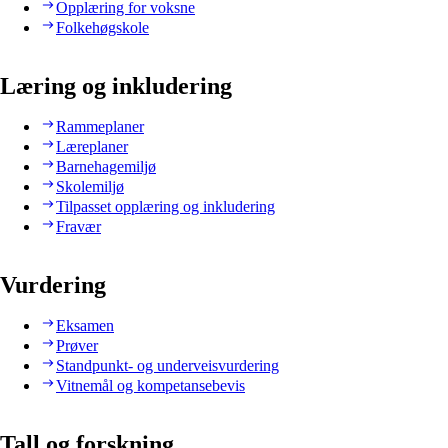
Opplæring for voksne
Folkehøgskole
Læring og inkludering
Rammeplaner
Læreplaner
Barnehagemiljø
Skolemiljø
Tilpasset opplæring og inkludering
Fravær
Vurdering
Eksamen
Prøver
Standpunkt- og underveisvurdering
Vitnemål og kompetansebevis
Tall og forskning