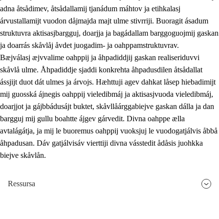
adna åtsådimev, åtsådallamij tjanádum máhtov ja etihkalasj
árvustallamijt vuodon dåjmajda majt ulme stivrriji. Buoragit ásadum
struktuvra aktisasjbargguj, doarjja ja bagádallam barggoguojmij gaskan
ja doarrás skåvlåj åvdet juogadim- ja oahppamstruktuvrav.
Bæjválasj æjvvalime oahppij ja åhpadiddjij gaskan realiseriduvvi
skåvlå ulme. Åhpadiddje sjaddi konkrehta åhpadusdilen åtsådallat
ássjijt duot dát ulmes ja árvojs. Hæhttuji agev dahkat låsep hiebadimijt
mij guosská ájnegis oahppij vieledibmáj ja aktisasjvuoda vieledibmáj,
doarjjot ja gájbbádusájt buktet, skåvllåárggabiejve gaskan dálla ja dan
bargguj mij gullu boahtte ájgev gárvedit. Divna oahppe ælla
avtalágátja, ja mij le buoremus oahppij vuoksjuj le vuodogatjálvis åbbå
åhpadusan. Dáv gatjálvisáv vierttiji divna vásstedit ådåsis juohkka
biejve skåvlån.
Ressursa