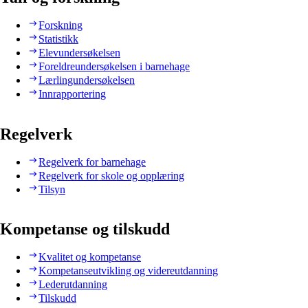
Forskning
Statistikk
Elevundersøkelsen
Foreldreundersøkelsen i barnehage
Lærlingundersøkelsen
Innrapportering
Regelverk
Regelverk for barnehage
Regelverk for skole og opplæring
Tilsyn
Kompetanse og tilskudd
Kvalitet og kompetanse
Kompetanseutvikling og videreutdanning
Lederutdanning
Tilskudd