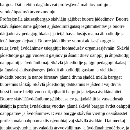
bargos. Dát hæhttu dagáduvvat profesjåvnå máhttovuodujn ja
vuodoåhpadusá árvvovuodujn.
Profesjonála aktisasjbarggo skåvlåjn gájbbet buorre jådedimev. Buorre
skåvllåjådedibme gájbbet aj jådedimfágalasj legitimitiehtav ja buorre
dádjadusáv pedagogihkalasj ja ietjá hásstalusájs majna åhpadiddje ja
ietjá bargge dejvadi. Buorre jådedibme vuorot aktisasjbarggo ja
relasjåvnåj åvddånimev tsieggitjit luohtadusáv organisasjåvnån. Skåvlå
jådediddje galggi vuosedit gæjnov ja ásadit dilev oahppij ja åhpadiddjij
oahppamij ja åvddånibmáj. Skåvlå jådediddje galggi pedagogihkalasj
ja fágalasj aktisasjbargov jådedit åhpadiddjij gaskan ja viehkken
åvdedit buorre ja nanos birrasav gånnå divna sjaddá miella barggat
buoremus láhkáj. Skåvlå jådediddjij dahkamus le jådedit vaj divna
bessi buorre bielijt vuosedit, rijbadit bargujn ja ietjasa åvddånahttet.
Buorre skåvllååvddånibme gájbbet sajev gatjádalátjit ja vásstadusájt
åtsåtjit ja profesjåvnåaktisasjvuodav gånnå skåvlå barggo åvdet oahppij
oahppamav ja åvddånimev. Divna bargge skåvlån vierttiji oassálasstet
profesjonála oahppamaktisasjvuohtaj vaj skåvllå åvddån. Dat merkaj
jut aktisasjvuohta árvvaladdá árvvoválljimav ja åvddånahttendárbov, ja