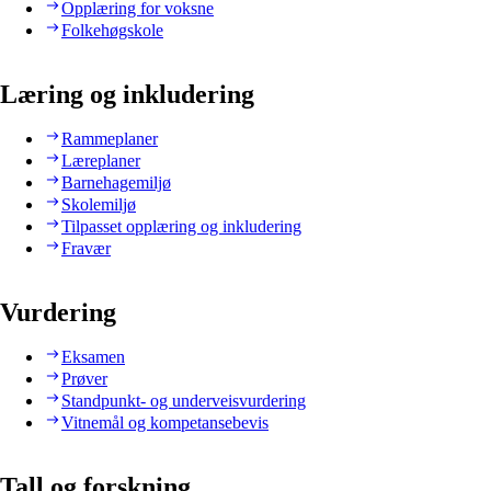
Opplæring for voksne
Folkehøgskole
Læring og inkludering
Rammeplaner
Læreplaner
Barnehagemiljø
Skolemiljø
Tilpasset opplæring og inkludering
Fravær
Vurdering
Eksamen
Prøver
Standpunkt- og underveisvurdering
Vitnemål og kompetansebevis
Tall og forskning