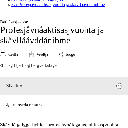
3.5 Profesjåvnåaktisasjvuohta ja skåvllååvddånibme
Badjásasj oasse
Profesjåvnåaktisasjvuohta ja
skåvllååvddånibme
Giella
Viedtja
Juoge
vg3 fjell- og bergverksfaget
Sisadno
Vuoseda ressursajt
Skåvllå galggá liehket profesjåvnåfágalasj aktisasjvuohta