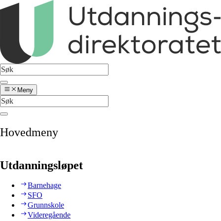
Meny
Hovedmeny
Utdanningsløpet
Barnehage
SFO
Grunnskole
Videregående