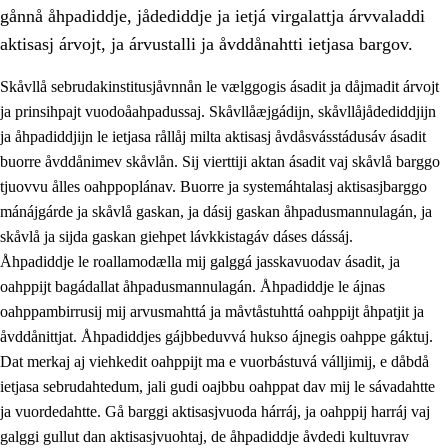
gånnå åhpadiddje, jådediddje ja ietjá virgalattja árvvaladdi
aktisasj árvojt, ja árvustalli ja åvddånahtti ietjasa bargov.
Skåvllå sebrudakinstitusjåvnnån le vælggogis ásadit ja dåjmadit árvojt
ja prinsihpajt vuodoåahpadussaj. Skåvllåæjgádijn, skåvllåjådediddjijn
ja åhpadiddjijn le ietjasa rållåj milta aktisasj åvdåsvásstádusáv ásadit
buorre åvddånimev skåvlån. Sij vierttiji aktan ásadit vaj skåvlå barggo
tjuovvu ålles oahppoplánav. Buorre ja systemáhtalasj aktisasjbarggo
mánájgárde ja skåvlå gaskan, ja dásij gaskan åhpadusmannulagán, ja
skåvlå ja sijda gaskan giehpet lávkkistagáv dáses dássáj.
3.
Prinsihpa skåvlå dåjmajda
Åhpadiddje le roallamodælla mij galggá jasskavuodav ásadit, ja
3.1
Sebrudahtte oahppambirás
oahppijt bagádallat åhpadusmannulagán. Åhpadiddje le ájnas
oahppambirrusij mij arvusmahttá ja måvtåstuhttá oahppijt åhpatjit ja
3.2
Åhpadibme ja hiebadum åhpadus
åvddånittjat. Åhpadiddjes gájbbeduvvá hukso ájnegis oahppe gáktuj.
3.3
Aktisasjbarggo sijda ja skåvlå gaskan
Dat merkaj aj viehkedit oahppijt ma e vuorbástuvá válljimij, e dåbdå
ietjasa sebrudahtedum, jali gudi oajbbu oahppat dav mij le sávadahtte
3.4
Åhpadus åhpadusvidnudagán ja barggoiellemin
ja vuordedahtte. Gå barggi aktisasjvuoda hárráj, ja oahppij harráj vaj
3.5
Profesjåvnåaktisasjvuohta ja skåvllååvddånibme
galggi gullut dan aktisasjvuohtaj, de åhpadiddje åvdedi kultuvrav