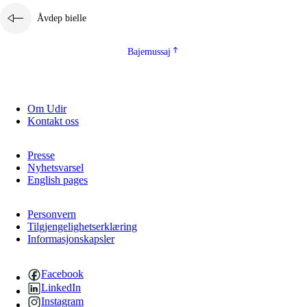
Åvdep bielle
Bajemussaj
Om Udir
Kontakt oss
Presse
Nyhetsvarsel
English pages
Personvern
Tilgjengelighetserklæring
Informasjonskapsler
Facebook
LinkedIn
Instagram