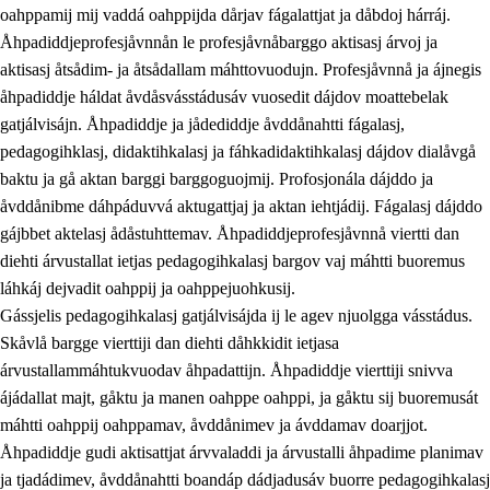
oahppamij mij vaddá oahppijda dårjav fágalattjat ja dåbdoj hárráj.
Åhpadiddjeprofesjåvnnån le profesjåvnåbarggo aktisasj árvoj ja
aktisasj åtsådim- ja åtsådallam máhttovuodujn. Profesjåvnnå ja ájnegis
åhpadiddje háldat åvdåsvásstádusáv vuosedit dájdov moattebelak
gatjálvisájn. Åhpadiddje ja jådediddje åvddånahtti fágalasj,
pedagogihklasj, didaktihkalasj ja fáhkadidaktihkalasj dájdov dialåvgå
baktu ja gå aktan barggi barggoguojmij. Profosjonála dájddo ja
åvddånibme dáhpáduvvá aktugattjaj ja aktan iehtjádij. Fágalasj dájddo
gájbbet aktelasj ådåstuhttemav. Åhpadiddjeprofesjåvnnå viertti dan
diehti árvustallat ietjas pedagogihkalasj bargov vaj máhtti buoremus
láhkáj dejvadit oahppij ja oahppejuohkusij.
Gássjelis pedagogihkalasj gatjálvisájda ij le agev njuolgga vásstádus.
Skåvlå bargge vierttiji dan diehti dåhkkidit ietjasa
árvustallammáhtukvuodav åhpadattijn. Åhpadiddje vierttiji snivva
ájádallat majt, gåktu ja manen oahppe oahppi, ja gåktu sij buoremusát
máhtti oahppij oahppamav, åvddånimev ja ávddamav doarjjot.
Åhpadiddje gudi aktisattjat árvvaladdi ja árvustalli åhpadime planimav
ja tjadádimev, åvddånahtti boandáp dádjadusáv buorre pedagogihkalasj