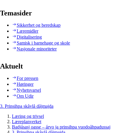
Temasider
Sikkerhet og beredskap
Læremidler
Digitalisering
Samisk i barnehage og skole
Nasjonale minoriteter
Aktuelt
For pressen
Høringer
Nyhetsvarsel
Om Udir
3. Prinsihpa skåvlå dåjmajda
Læring og trivsel
Læreplanverket
Badjásasj oasse – árvo ja prinsihpa vuodoåhpadussaj
3. Prinsihpa skåvlå dåjmajda