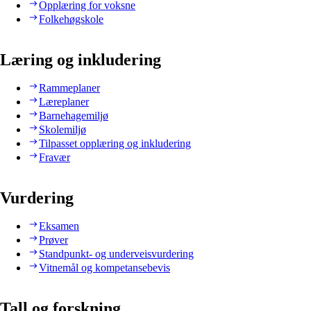
Opplæring for voksne
Folkehøgskole
Læring og inkludering
Rammeplaner
Læreplaner
Barnehagemiljø
Skolemiljø
Tilpasset opplæring og inkludering
Fravær
Vurdering
Eksamen
Prøver
Standpunkt- og underveisvurdering
Vitnemål og kompetansebevis
Tall og forskning