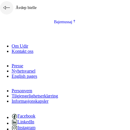
Åvdep bielle
Bajemussaj
Om Udir
Kontakt oss
Presse
Nyhetsvarsel
English pages
Personvern
Tilgjengelighetserklæring
Informasjonskapsler
Facebook
LinkedIn
Instagram