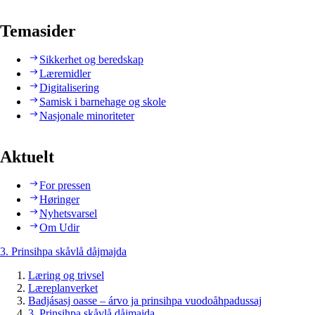
Temasider
Sikkerhet og beredskap
Læremidler
Digitalisering
Samisk i barnehage og skole
Nasjonale minoriteter
Aktuelt
For pressen
Høringer
Nyhetsvarsel
Om Udir
3. Prinsihpa skåvlå dåjmajda
Læring og trivsel
Læreplanverket
Badjásasj oasse – árvo ja prinsihpa vuodoåhpadussaj
3. Prinsihpa skåvlå dåjmajda