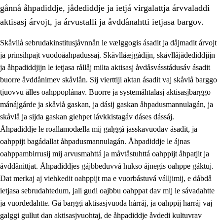
gånnå åhpadiddje, jådediddje ja ietjá virgalattja árvvaladdi
aktisasj árvojt, ja árvustalli ja åvddånahtti ietjasa bargov.
Skåvllå sebrudakinstitusjåvnnån le vælggogis ásadit ja dåjmadit árvojt
ja prinsihpajt vuodoåahpadussaj. Skåvllåæjgádijn, skåvllåjådediddjijn
ja åhpadiddjijn le ietjasa rållåj milta aktisasj åvdåsvásstádusáv ásadit
buorre åvddånimev skåvlån. Sij vierttiji aktan ásadit vaj skåvlå barggo
tjuovvu ålles oahppoplánav. Buorre ja systemáhtalasj aktisasjbarggo
mánájgárde ja skåvlå gaskan, ja dásij gaskan åhpadusmannulagán, ja
skåvlå ja sijda gaskan giehpet lávkkistagáv dáses dássáj.
3.
Prinsihpa skåvlå dåjmajda
Åhpadiddje le roallamodælla mij galggá jasskavuodav ásadit, ja
3.1
Sebrudahtte oahppambirás
oahppijt bagádallat åhpadusmannulagán. Åhpadiddje le ájnas
oahppambirrusij mij arvusmahttá ja måvtåstuhttá oahppijt åhpatjit ja
3.2
Åhpadibme ja hiebadum åhpadus
åvddånittjat. Åhpadiddjes gájbbeduvvá hukso ájnegis oahppe gáktuj.
3.3
Aktisasjbarggo sijda ja skåvlå gaskan
Dat merkaj aj viehkedit oahppijt ma e vuorbástuvá válljimij, e dåbdå
ietjasa sebrudahtedum, jali gudi oajbbu oahppat dav mij le sávadahtte
3.4
Åhpadus åhpadusvidnudagán ja barggoiellemin
ja vuordedahtte. Gå barggi aktisasjvuoda hárráj, ja oahppij harráj vaj
3.5
Profesjåvnåaktisasjvuohta ja skåvllååvddånibme
galggi gullut dan aktisasjvuohtaj, de åhpadiddje åvdedi kultuvrav