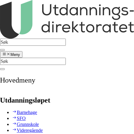
Meny
Hovedmeny
Utdanningsløpet
Barnehage
SFO
Grunnskole
Videregående