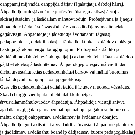
oahppamij mij vaddá oahppijda dårjav fágalattjat ja dåbdoj hárráj.
Åhpadiddjeprofesjåvnnån le profesjåvnåbarggo aktisasj árvoj ja
aktisasj åtsådim- ja åtsådallam máhttovuodujn. Profesjåvnnå ja ájnegis
åhpadiddje háldat åvdåsvásstádusáv vuosedit dájdov moattebelak
gatjálvisájn. Åhpadiddje ja jådediddje åvddånahtti fágalasj,
pedagogihklasj, didaktihkalasj ja fáhkadidaktihkalasj dájdov dialåvgå
baktu ja gå aktan barggi barggoguojmij. Profosjonála dájddo ja
åvddånibme dáhpáduvvá aktugattjaj ja aktan iehtjádij. Fágalasj dájddo
gájbbet aktelasj ådåstuhttemav. Åhpadiddjeprofesjåvnnå viertti dan
diehti árvustallat ietjas pedagogihkalasj bargov vaj máhtti buoremus
láhkáj dejvadit oahppij ja oahppejuohkusij.
Gássjelis pedagogihkalasj gatjálvisájda ij le agev njuolgga vásstádus.
Skåvlå bargge vierttiji dan diehti dåhkkidit ietjasa
árvustallammáhtukvuodav åhpadattijn. Åhpadiddje vierttiji snivva
ájádallat majt, gåktu ja manen oahppe oahppi, ja gåktu sij buoremusát
máhtti oahppij oahppamav, åvddånimev ja ávddamav doarjjot.
Åhpadiddje gudi aktisattjat árvvaladdi ja árvustalli åhpadime planimav
ja tjadádimev, åvddånahtti boandáp dádjadusáv buorre pedagogihkalasj