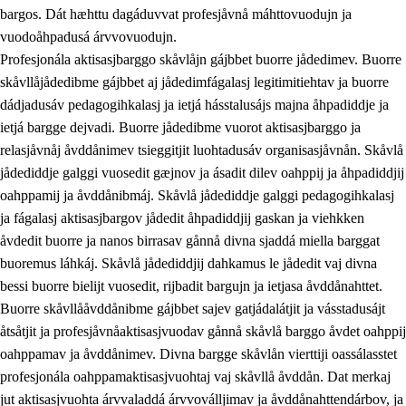
bargos. Dát hæhttu dagáduvvat profesjåvnå máhttovuodujn ja
vuodoåhpadusá árvvovuodujn.
Profesjonála aktisasjbarggo skåvlåjn gájbbet buorre jådedimev. Buorre
skåvllåjådedibme gájbbet aj jådedimfágalasj legitimitiehtav ja buorre
dádjadusáv pedagogihkalasj ja ietjá hásstalusájs majna åhpadiddje ja
ietjá bargge dejvadi. Buorre jådedibme vuorot aktisasjbarggo ja
relasjåvnåj åvddånimev tsieggitjit luohtadusáv organisasjåvnån. Skåvlå
jådediddje galggi vuosedit gæjnov ja ásadit dilev oahppij ja åhpadiddjij
oahppamij ja åvddånibmáj. Skåvlå jådediddje galggi pedagogihkalasj
ja fágalasj aktisasjbargov jådedit åhpadiddjij gaskan ja viehkken
åvdedit buorre ja nanos birrasav gånnå divna sjaddá miella barggat
buoremus láhkáj. Skåvlå jådediddjij dahkamus le jådedit vaj divna
bessi buorre bielijt vuosedit, rijbadit bargujn ja ietjasa åvddånahttet.
Buorre skåvllååvddånibme gájbbet sajev gatjádalátjit ja vásstadusájt
åtsåtjit ja profesjåvnåaktisasjvuodav gånnå skåvlå barggo åvdet oahppij
oahppamav ja åvddånimev. Divna bargge skåvlån vierttiji oassálasstet
profesjonála oahppamaktisasjvuohtaj vaj skåvllå åvddån. Dat merkaj
jut aktisasjvuohta árvvaladdá árvvoválljimav ja åvddånahttendárbov, ja