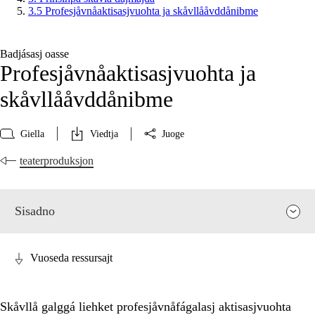
3.5 Profesjåvnåaktisasjvuohta ja skåvllååvddånibme
Badjásasj oasse
Profesjåvnåaktisasjvuohta ja
skåvllååvddånibme
Giella
Viedtja
Juoge
teaterproduksjon
Sisadno
Vuoseda ressursajt
Skåvllå galggá liehket profesjåvnåfágalasj aktisasjvuohta