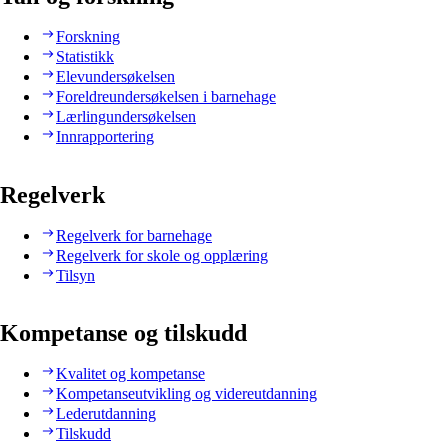
Forskning
Statistikk
Elevundersøkelsen
Foreldreundersøkelsen i barnehage
Lærlingundersøkelsen
Innrapportering
Regelverk
Regelverk for barnehage
Regelverk for skole og opplæring
Tilsyn
Kompetanse og tilskudd
Kvalitet og kompetanse
Kompetanseutvikling og videreutdanning
Lederutdanning
Tilskudd