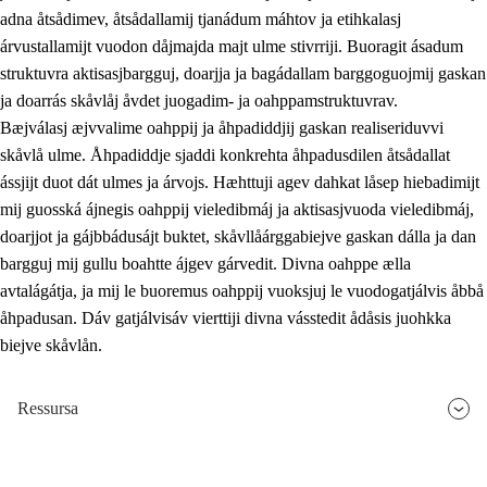
adna åtsådimev, åtsådallamij tjanádum máhtov ja etihkalasj
árvustallamijt vuodon dåjmajda majt ulme stivrriji. Buoragit ásadum
struktuvra aktisasjbargguj, doarjja ja bagádallam barggoguojmij gaskan
ja doarrás skåvlåj åvdet juogadim- ja oahppamstruktuvrav.
Bæjválasj æjvvalime oahppij ja åhpadiddjij gaskan realiseriduvvi
skåvlå ulme. Åhpadiddje sjaddi konkrehta åhpadusdilen åtsådallat
ássjijt duot dát ulmes ja árvojs. Hæhttuji agev dahkat låsep hiebadimijt
mij guosská ájnegis oahppij vieledibmáj ja aktisasjvuoda vieledibmáj,
doarjjot ja gájbbádusájt buktet, skåvllåárggabiejve gaskan dálla ja dan
bargguj mij gullu boahtte ájgev gárvedit. Divna oahppe ælla
avtalágátja, ja mij le buoremus oahppij vuoksjuj le vuodogatjálvis åbbå
åhpadusan. Dáv gatjálvisáv vierttiji divna vásstedit ådåsis juohkka
biejve skåvlån.
Ressursa