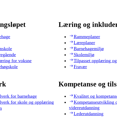
ngsløpet
Læring og inklude
ehage
Rammeplaner
Læreplaner
nskole
Barnehagemiljø
regående
Skolemiljø
æring for voksne
Tilpasset opplæring og
ehøgskole
Fravær
rk
Kompetanse og til
lverk for barnehage
Kvalitet og kompetans
lverk for skole og opplæring
Kompetanseutvikling 
videreutdanning
n
Lederutdanning