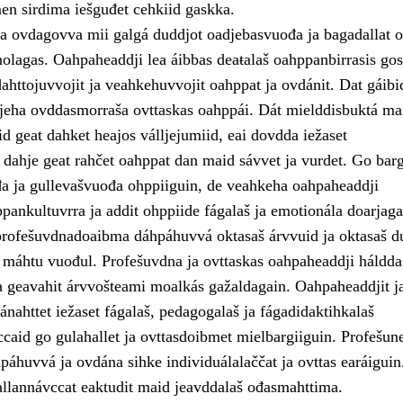
en sirdima iešguđet cehkiid gaskka.
a ovdagovva mii galgá duddjot oadjebasvuođa ja bagadallat o
lagas. Oahpaheaddji lea áibbas deaŧalaš oahppanbirrasis gos
ahttojuvvojit ja veahkehuvvojit oahppat ja ovdánit. Dat gáibi
jeha ovddasmorraša ovttaskas oahppái. Dát mielddisbuktá ma
d geat dahket heajos válljejumiid, eai dovdda iežaset
dahje geat rahčet oahppat dan maid sávvet ja vurdet. Go bar
a ja gullevašvuođa ohppiiguin, de veahkeha oahpaheaddji
pankultuvrra ja addit ohppiide fágalaš ja emotionála doarjaga
rofešuvdnadoaibma dáhpáhuvvá oktasaš árvvuid ja oktasaš d
 máhtu vuođul. Profešuvdna ja ovttaskas oahpaheaddji háldda
 geavahit árvvošteami moalkás gažaldagain. Oahpaheaddjit j
ánahttet iežaset fágalaš, pedagogalaš ja fágadidaktihkalaš
caid go gulahallet ja ovttasdoibmet mielbargiiguin. Profešune
páhuvvá ja ovdána sihke individuálalaččat ja ovttas earáiguin
allannávccat eaktudit maid jeavddalaš ođasmahttima.