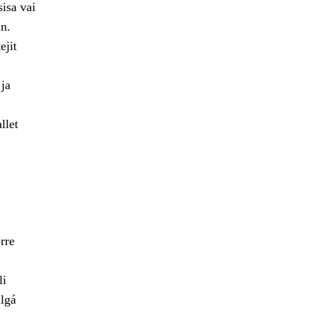
isa vai
n.
ejit
 ja
llet
rre
li
lgá