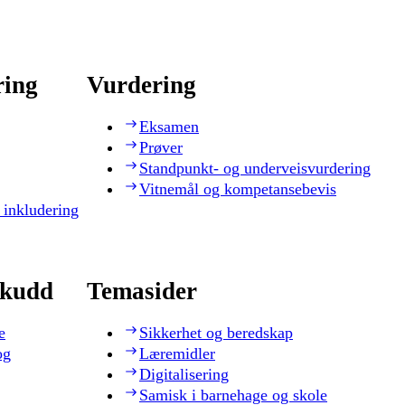
ring
Vurdering
Eksamen
Prøver
Standpunkt- og underveisvurdering
Vitnemål og kompetansebevis
 inkludering
skudd
Temasider
e
Sikkerhet og beredskap
og
Læremidler
Digitalisering
Samisk i barnehage og skole