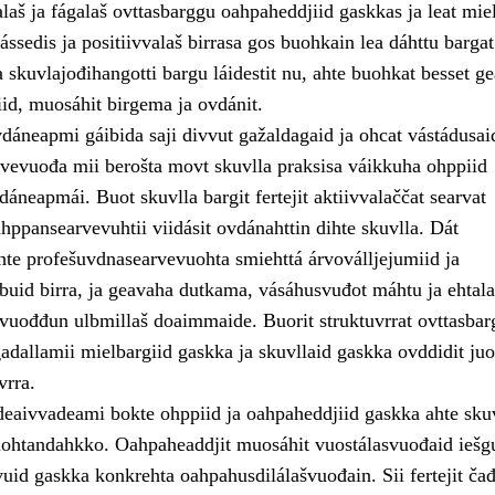
laš ja fágalaš ovttasbarggu oahpaheddjiid gaskkas ja leat mie
ssedis ja positiivvalaš birrasa gos buohkain lea dáhttu bargat
skuvlajođihangotti bargu láidestit nu, ahte buohkat besset ge
iid, muosáhit birgema ja ovdánit.
dáneapmi gáibida saji divvut gažaldagaid ja ohcat vástádusai
vevuođa mii berošta movt skuvlla praksisa váikkuha ohppiid
áneapmái. Buot skuvlla bargit fertejit aktiivvalaččat searvat
hppansearvevuhtii viidásit ovdánahttin dihte skuvlla. Dát
hte profešuvdnasearvevuohta smiehttá árvoválljejumiid ja
buid birra, ja geavaha dutkama, vásáhusvuđot máhtu ja ehtala
 vuođđun ulbmillaš doaimmaide. Buorit struktuvrrat ovttasbar
gadallamii mielbargiid gaskka ja skuvllaid gaskka ovddidit ju
vrra.
deaivvadeami bokte ohppiid ja oahpaheddjiid gaskka ahte sku
ohtandahkko. Oahpaheaddjit muosáhit vuostálasvuođaid iešg
vuid gaskka konkrehta oahpahusdilálašvuođain. Sii fertejit čađ