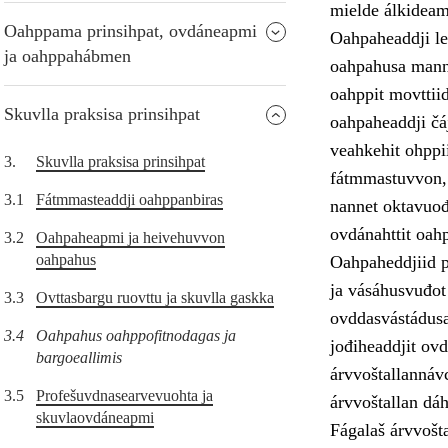
mielde álkideam
Oahppama prinsihpat, ovdáneapmi
Oahpaheaddji le
ja oahppahábmen
oahpahusa manno
oahppit movttiid
Skuvlla praksisa prinsihpat
oahpaheaddji čá
veahkehit ohppii
3.
Skuvlla praksisa prinsihpat
fátmmastuvvon, 
3.1
Fátmmasteaddji oahppanbiras
nannet oktavuođ
ovdánahttit oahp
3.2
Oahpaheapmi ja heivehuvvon
oahpahus
Oahpaheddjiid p
ja vásáhusvuđot
3.3
Ovttasbargu ruovttu ja skuvlla gaskka
ovddasvástádusa
3.4
Oahpahus oahppofitnodagas ja
jođiheaddjit ovd
bargoeallimis
árvvoštallannávc
3.5
Profešuvdnasearvevuohta ja
árvvoštallan dáh
skuvlaovdáneapmi
Fágalaš árvvošt