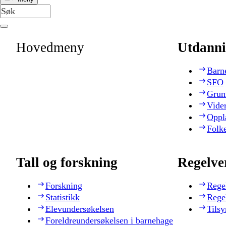
Hovedmeny
Utdanni
Barn
SFO
Grun
Vide
Oppl
Folk
Tall og forskning
Regelve
Forskning
Rege
Statistikk
Rege
Elevundersøkelsen
Tilsy
Foreldreundersøkelsen i barnehage