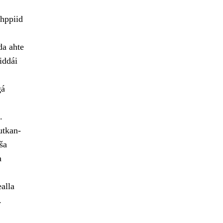
hppiid
da ahte
iddái
gá
.
utkan-
ša
a
alla
.