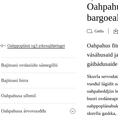
Oahpahu
bargoea
Giella
Oahpahus fitn
Oahppoplánii vg3 yrkessjåførfaget
vásáhusaid ja
gáibádusaide
Bajitoasi ovdasiidu sámegillii
Skuvla servodat
Bajitoasi birra
vuođul lágidit o
oahpaheddjiin le
Oahpahusa ulbmil
buori ovdáneapmá
oahppoplánabukt
Oahpahusa árvovuođđu
skuvlla gaskka,