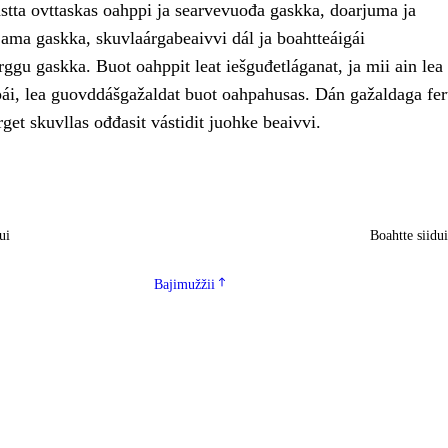
astta ovttaskas oahppi ja searvevuođa gaskka, doarjuma ja
jama gaskka, skuvlaárgabeaivvi dál ja boahtteáigái
ggu gaskka. Buot oahppit leat iešguđetláganat, ja mii ain lea
i, lea guovddášgažaldat buot oahpahusas. Dán gažaldaga fert
get skuvllas ođđasit vástidit juohke beaivvi.
ui
Boahtte siidu
Bajimužžii