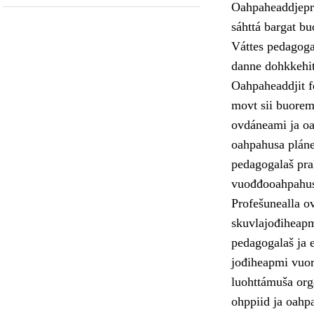
Oahpaheaddjepro
sáhttá bargat b
Váttes pedagogal
danne dohkkehit 
Oahpaheaddjit fe
movt sii buoremu
ovdáneami ja oa
oahpahusa pláne
pedagogalaš pra
vuođđooahpahus
Profešunealla o
skuvlajođiheapmi
pedagogalaš ja e
jođiheapmi vuor
luohttámuša orga
ohppiid ja oahp