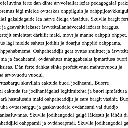
fešuvdna ferte dan dihte árvvoštallat iežas pedagogalaš praks
uoremus lági mielde ovttaskas ohppiiguin ja oahppijoavkkuigui
aš gažaldagaide lea hárve čielga vástádus. Skuvlla bargit fert
ja geavahit iežaset árvvoštallannávccaid iežaset barggus.
rtejit smiehttat dárkilit maid, movt ja manne oahppit ohppet,
s lági mielde sáhttet jođihit ja doarjut ohppiid oahppama,
hppahábmema. Oahpaheaddjit geat ovttas smihttet ja árvvošta
ma ja čađaheami, ovdánahttet máŋggabealat ipmárdusa buori
ksisas. Dán ferte dahkat sihke profešuvnna máhttovuođu ja
a árvovuođu vuođul.
vttasbargu skuvllain eaktuda buori jođiheami. Buorre
 eaktuda fas jođihanfágalaš legitimitehta ja buori ipmárdusa
ará hástalusain maid oahpaheaddjit ja eará bargit vásihit. Buo
uha ovttasbarggu ja gaskavuođaid ovdáneami vai duddjo
nisašuvnnas. Skuvlla jođihangoddi galgá láidestit ja láhčit di
aheddjiid oahppamii ja ovdáneapmái. Skuvlla jođihangoddi ga