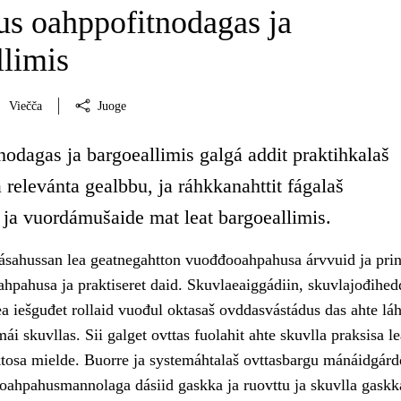
s oahppofitnodagas ja
llimis
Viečča
Juoge
odagas ja bargoeallimis galgá addit praktihkalaš
 relevánta gealbbu, ja ráhkkanahttit fágalaš
 ja vuordámušaide mat leat bargoeallimis.
ásahussan lea geatnegahtton vuođđooahpahusa árvvuid ja prin
ahpahusa ja praktiseret daid. Skuvlaeaiggádiin, skuvlajođihedd
a iešguđet rollaid vuođul oktasaš ovddasvástádus das ahte láhč
i skuvllas. Sii galget ovttas fuolahit ahte skuvlla praksisa le
osa mielde. Buorre ja systemáhtalaš ovttasbargu mánáidgárdd
 oahpahusmannolaga dásiid gaskka ja ruovttu ja skuvlla gaskk