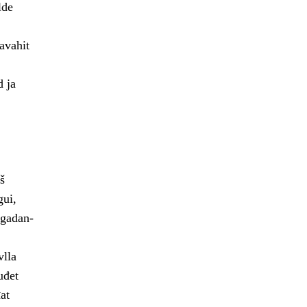
lde
avahit
d ja
š
gui,
ogadan-
vlla
uđet
at