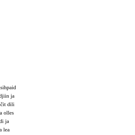
sihpaid
jiin ja
it dili
a olles
i ja
a lea