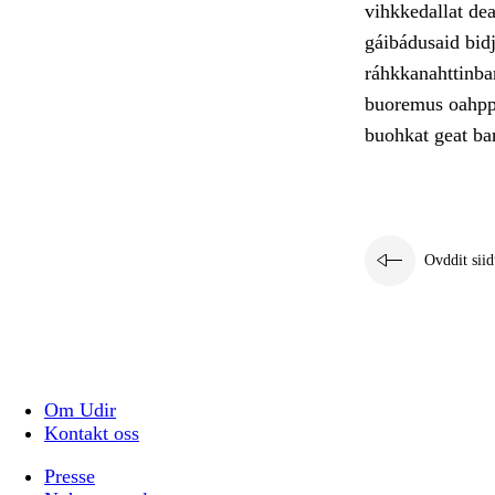
vihkkedallat de
gáibádusaid bid
ráhkkanahttinbar
buoremus oahppá
buohkat geat bar
Ovddit siid
Om Udir
Kontakt oss
Presse