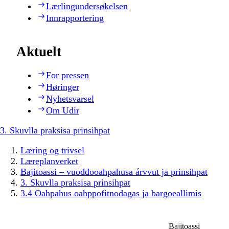
Lærlingundersøkelsen
Innrapportering
Aktuelt
For pressen
Høringer
Nyhetsvarsel
Om Udir
3. Skuvlla praksisa prinsihpat
Læring og trivsel
Læreplanverket
Bajitoassi – vuođđooahpahusa árvvut ja prinsihpat
3. Skuvlla praksisa prinsihpat
3.4 Oahpahus oahppofitnodagas ja bargoeallimis
Bajitoassi