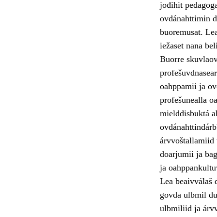
jođihit pedagoga
ovdánahttimin dá
buoremusat. Lea 
iežaset nana bel
Buorre skuvlaov
profešuvdnasear
oahppamii ja ovd
profešunealla oa
mielddisbuktá a
ovdánahttindárb
árvvoštallamiid
doarjumii ja ba
ja oahppankultu
Lea beaivválaš 
govda ulbmil du
ulbmiliid ja árv