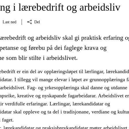
g i lærebedrift og arbeidsliv
Last ned
Del
ærebedrift og arbeidsliv skal gi praktisk erfaring o
petanse og førebu på dei faglege krava og
 som blir stilte i arbeidslivet.
bedrift er ein del av opplæringsløpet til lærlingar, lærekandid
datar. I tillegg vil mange elevar i løpet av grunnopplæringa f
 arbeidslivet. Fag- og yrkesopplæringa skal danne og utdanne
psrike, kreative og nyskapande fagarbeidarar. Arbeidslivet er
r verdifulle erfaringar. Lærlingar, lærekandidatar og
datar skal oppleve og ta del i tradisjonane, verdiane og kultu
 faget.
r, lærekandidatar og praksisbrevkandidatar møter arbeidslive