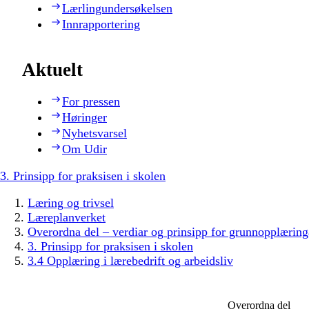
Lærlingundersøkelsen
Innrapportering
Aktuelt
For pressen
Høringer
Nyhetsvarsel
Om Udir
3. Prinsipp for praksisen i skolen
Læring og trivsel
Læreplanverket
Overordna del – verdiar og prinsipp for grunnopplæring
3. Prinsipp for praksisen i skolen
3.4 Opplæring i lærebedrift og arbeidsliv
Overordna del