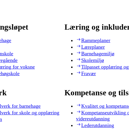
ngsløpet
Læring og inklude
ehage
Rammeplaner
Læreplaner
nskole
Barnehagemiljø
regående
Skolemiljø
æring for voksne
Tilpasset opplæring og
ehøgskole
Fravær
rk
Kompetanse og til
lverk for barnehage
Kvalitet og kompetans
lverk for skole og opplæring
Kompetanseutvikling 
videreutdanning
n
Lederutdanning