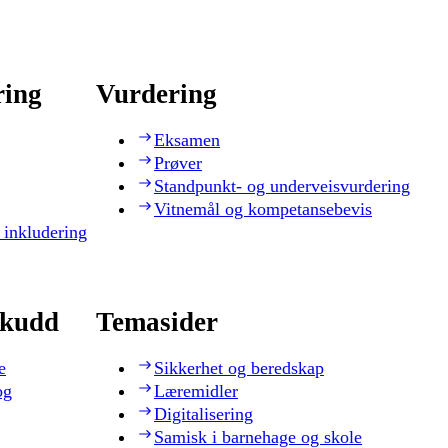
ring
Vurdering
Eksamen
Prøver
Standpunkt- og underveisvurdering
Vitnemål og kompetansebevis
 inkludering
skudd
Temasider
e
Sikkerhet og beredskap
og
Læremidler
Digitalisering
Samisk i barnehage og skole