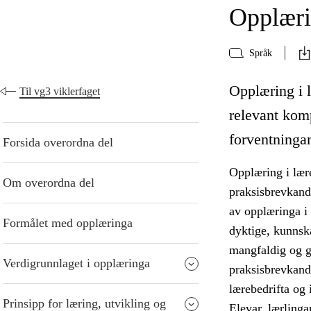
Opplærin
Språk
Opplæring i l
Til vg3 viklerfaget
relevant kom
forventningane
Forsida overordna del
Opplæring i lære
Om overordna del
praksisbrevkandi
av opplæringa i
Formålet med opplæringa
dyktige, kunnska
mangfaldig og gi
Verdigrunnlaget i opplæringa
praksisbrevkandi
lærebedrifta og i
Prinsipp for læring, utvikling og
Elevar, lærlinga