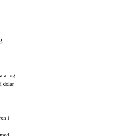
g
atar og
å delar
ren i
t med