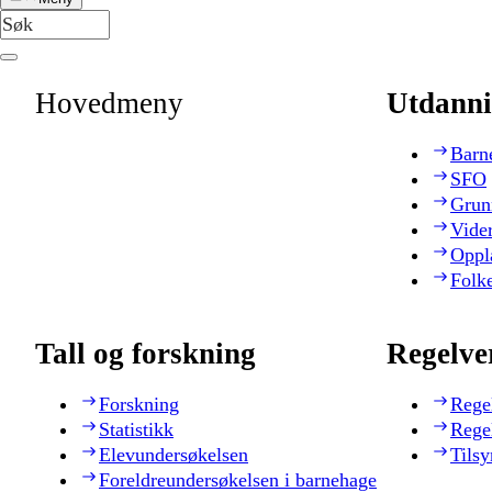
Hovedmeny
Utdanni
Barn
SFO
Grun
Vide
Oppl
Folk
Tall og forskning
Regelve
Forskning
Rege
Statistikk
Rege
Elevundersøkelsen
Tilsy
Foreldreundersøkelsen i barnehage