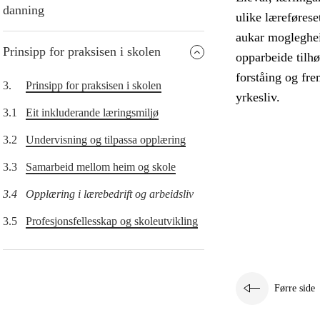
danning
ulike læreføres
aukar moglegheit
Prinsipp for praksisen i skolen
opparbeide tilhø
forståing og fr
3.
Prinsipp for praksisen i skolen
yrkesliv.
3.1
Eit inkluderande læringsmiljø
3.2
Undervisning og tilpassa opplæring
3.3
Samarbeid mellom heim og skole
3.4
Opplæring i lærebedrift og arbeidsliv
3.5
Profesjonsfellesskap og skoleutvikling
Førre side