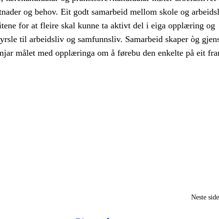
etnader og behov. Eit godt samarbeid mellom skole og arbeidsl
ene for at fleire skal kunne ta aktivt del i eiga opplæring og
yrsle til arbeidsliv og samfunnsliv. Samarbeid skaper òg gjen
emjar målet med opplæringa om å førebu den enkelte på eit fra
Neste sid