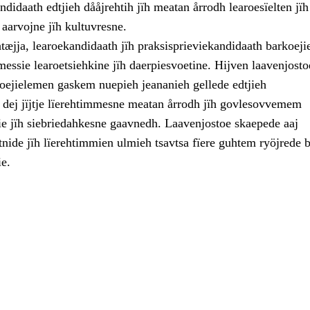
ndidaath edtjieh dååjrehtih jïh meatan årrodh learoesïelten jï
aarvojne jïh kultuvresne.
htæjja, learoekandidaath jïh praksisprieviekandidaath barkoej
essie learoetsiehkine jïh daerpiesvoetine. Hijven laavenjosto
koejielemen gaskem nuepieh jeananieh gellede edtjieh
 dej jïjtje lïerehtimmesne meatan årrodh jïh govlesovvemem
ie jïh siebriedahkesne gaavnedh. Laavenjostoe skaepede aaj
nide jïh lïerehtimmien ulmieh tsavtsa fïere guhtem ryöjrede b
e.