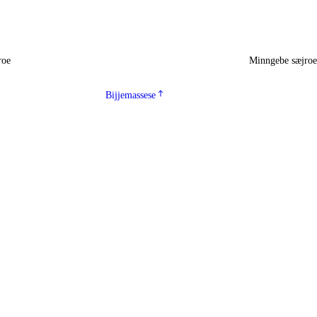
roe
Minngebe sæjro
Bijjemassese