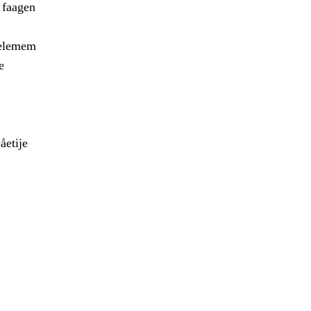
h faagen
ielemem
e
åetije