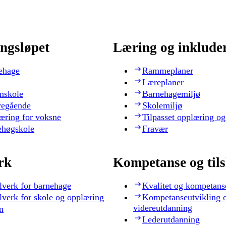
ngsløpet
Læring og inklude
ehage
Rammeplaner
Læreplaner
nskole
Barnehagemiljø
regående
Skolemiljø
æring for voksne
Tilpasset opplæring og
ehøgskole
Fravær
rk
Kompetanse og til
lverk for barnehage
Kvalitet og kompetans
lverk for skole og opplæring
Kompetanseutvikling 
videreutdanning
n
Lederutdanning