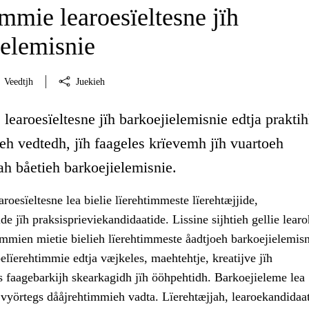
mmie learoesïeltesne jïh
ielemisnie
Veedtjh
Juekieh
learoesïeltesne jïh barkoejielemisnie edtja prakti
eh vedtedh, jïh faageles krïevemh jïh vuartoeh
ah båetieh barkoejielemisnie.
roesïeltesne lea bielie lïerehtimmeste lïerehtæjjide,
de jïh praksisprieviekandidaatide. Lissine sijhtieh gellie lear
mien mietie bielieh lïerehtimmeste åadtjoeh barkoejielemisn
elïerehtimmie edtja væjkeles, maehtehtje, kreatijve jïh
s faagebarkijh skearkagidh jïh ööhpehtidh. Barkoejieleme lea
h vyörtegs dååjrehtimmieh vadta. Lïerehtæjjah, learoekandidaat