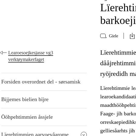
Lïerehti
barkoej
Gïele
Lïerehtimmie 
Learoesoejkesjasse vg3
verktøymakerfaget
dååjrehtimmi
ryöjredidh m
Forsiden overordnet del - sørsamisk
Lïerehtimmie lea
learoekandidaati
Bijjemes bielien bïjre
maadthööhpehtim
Faage- jïh barko
Ööhpehtimmien åssjele
orreskaepiedihk
gelliesåarhts jï
Lïerehtimmien aarvoevåarome