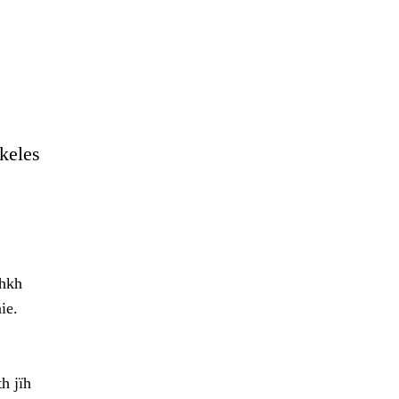
hkeles
ohkh
ie.
h jïh