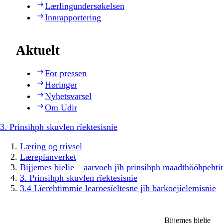
Lærlingundersøkelsen
Innrapportering
Aktuelt
For pressen
Høringer
Nyhetsvarsel
Om Udir
3. Prinsihph skuvlen rïektesisnie
Læring og trivsel
Læreplanverket
Bijjemes bielie – aarvoeh jïh prinsihph maadthööhpeh
3. Prinsihph skuvlen rïektesisnie
3.4 Lïerehtimmie learoesïeltesne jïh barkoejielemisnie
Bijjemes bielie