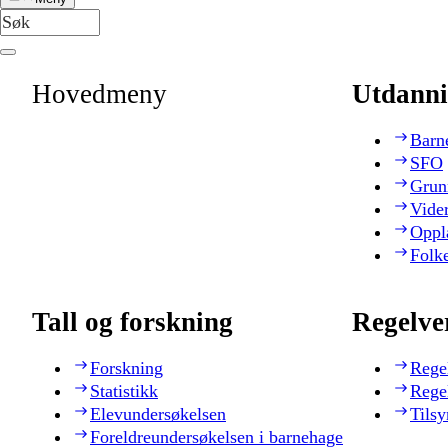
Hovedmeny
Utdanni
Barn
SFO
Grun
Vide
Oppl
Folk
Tall og forskning
Regelve
Forskning
Rege
Statistikk
Rege
Elevundersøkelsen
Tilsy
Foreldreundersøkelsen i barnehage