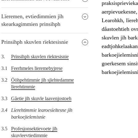
praksisprievieka
aerpievuekesne, 
Lïeremen, evtiedimmien jïh
Learohkh, lïere
skearkagimmien prinsihph
dåastoehtieh ovm
skuvlen jïh bar
Prinsihph skuvlen rïektesisnie
eadtjohkelaakan
barkoejielemisn
3.
Prinsihph skuvlen rïektesisnie
goerkesem sinsit
3.1
Feerhmeles lïeremebyjrese
barkoejielemisni
3.2
Ööhpehtimmie jïh sjïehtedamme
lïerehtimmie
3.3
Gåetie jïh skuvle laavenjostoeh
3.4
Lïerehtimmie learoesïeltesne jïh
barkoejielemisnie
3.5
Profesjonsektievoete jïh
skuvleevtiedimmie