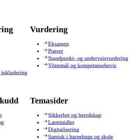
ring
Vurdering
Eksamen
Prøver
Standpunkt- og underveisvurdering
Vitnemål og kompetansebevis
 inkludering
skudd
Temasider
e
Sikkerhet og beredskap
og
Læremidler
Digitalisering
Samisk i barnehage og skole