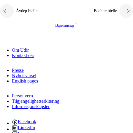
Åvdep bielle
Boahtte bielle
Bajemussaj
Om Udir
Kontakt oss
Presse
Nyhetsvarsel
English pages
Personvern
Tilgjengelighetserklæring
Informasjonskapsler
Facebook
LinkedIn