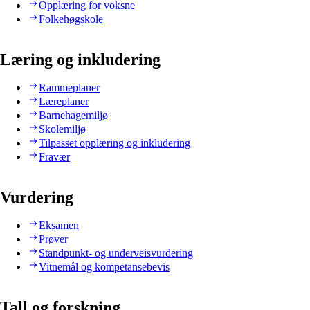
Opplæring for voksne
Folkehøgskole
Læring og inkludering
Rammeplaner
Læreplaner
Barnehagemiljø
Skolemiljø
Tilpasset opplæring og inkludering
Fravær
Vurdering
Eksamen
Prøver
Standpunkt- og underveisvurdering
Vitnemål og kompetansebevis
Tall og forskning