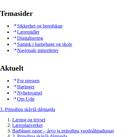
Temasider
Sikkerhet og beredskap
Læremidler
Digitalisering
Samisk i barnehage og skole
Nasjonale minoriteter
Aktuelt
For pressen
Høringer
Nyhetsvarsel
Om Udir
3. Prinsihpa skåvlå dåjmajda
Læring og trivsel
Læreplanverket
Badjásasj oasse – árvo ja prinsihpa vuodoåhpadussaj
3. Prinsihpa skåvlå dåjmajda