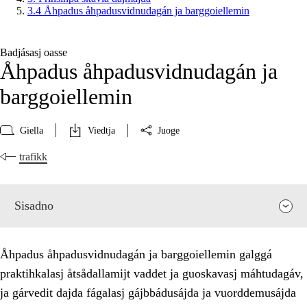
3.4 Åhpadus åhpadusvidnudagán ja barggoiellemin
Badjásasj oasse
Åhpadus åhpadusvidnudagán ja
barggoiellemin
Giella
Viedtja
Juoge
trafikk
Sisadno
Åhpadus åhpadusvidnudagán ja barggoiellemin galggá
praktihkalasj åtsådallamijt vaddet ja guoskavasj máhtudagáv,
ja gárvedit dajda fágalasj gájbbádusájda ja vuorddemusájda