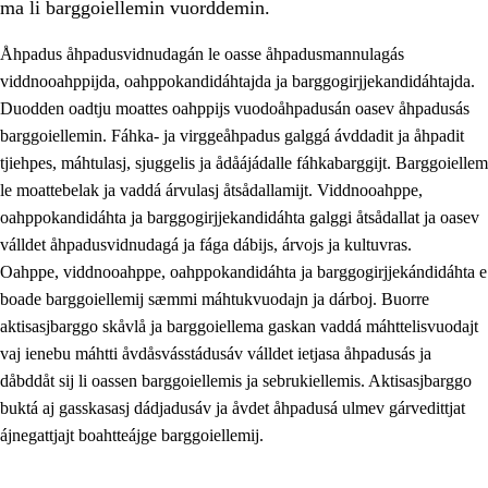
ma li barggoiellemin vuorddemin.
Åhpadus åhpadusvidnudagán le oasse åhpadusmannulagás
viddnooahppijda, oahppokandidáhtajda ja barggogirjjekandidáhtajda.
Duodden oadtju moattes oahppijs vuodoåhpadusán oasev åhpadusás
barggoiellemin. Fáhka- ja virggeåhpadus galggá ávddadit ja åhpadit
tjiehpes, máhtulasj, sjuggelis ja ådåájádalle fáhkabarggijt. Barggoiellem
le moattebelak ja vaddá árvulasj åtsådallamijt. Viddnooahppe,
oahppokandidáhta ja barggogirjjekandidáhta galggi åtsådallat ja oasev
válldet åhpadusvidnudagá ja fága dábijs, árvojs ja kultuvras.
3.
Prinsihpa skåvlå dåjmajda
Oahppe, viddnooahppe, oahppokandidáhta ja barggogirjjekándidáhta e
boade barggoiellemij sæmmi máhtukvuodajn ja dárboj. Buorre
3.1
Sebrudahtte oahppambirás
aktisasjbarggo skåvlå ja barggoiellema gaskan vaddá máhttelisvuodajt
3.2
Åhpadibme ja hiebadum åhpadus
vaj ienebu máhtti åvdåsvásstádusáv válldet ietjasa åhpadusás ja
dåbddåt sij li oassen barggoiellemis ja sebrukiellemis. Aktisasjbarggo
3.3
Aktisasjbarggo sijda ja skåvlå gaskan
buktá aj gasskasasj dádjadusáv ja åvdet åhpadusá ulmev gárvedittjat
3.4
Åhpadus åhpadusvidnudagán ja barggoiellemin
ájnegattjajt boahtteájge barggoiellemij.
3.5
Profesjåvnåaktisasjvuohta ja skåvllååvddånibme