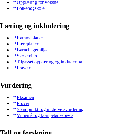
Opplæring for voksne
Folkehøgskole
Læring og inkludering
Rammeplaner
Læreplaner
Barnehagemiljø
Skolemiljø
Tilpasset opplæring og inkludering
Fravær
Vurdering
Eksamen
Prøver
Standpunkt- og underveisvurdering
Vitnemål og kompetansebevis
Tall og forskning