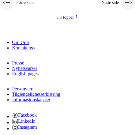
Førre side
Neste side
Til toppen
Om Udir
Kontakt oss
Presse
Nyhetsvarsel
English pages
Personvern
Tilgjengelighetserklæring
Informasjonskapsler
Facebook
LinkedIn
Instagram