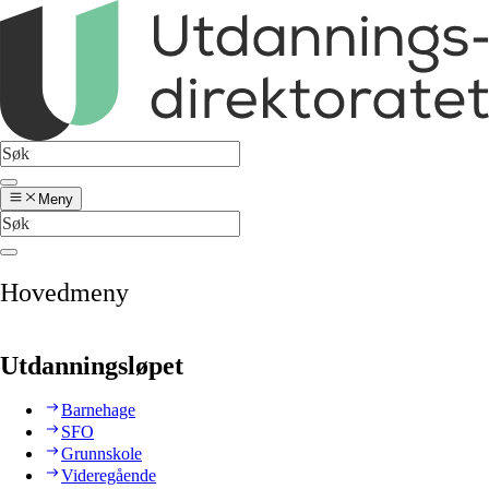
Meny
Hovedmeny
Utdanningsløpet
Barnehage
SFO
Grunnskole
Videregående