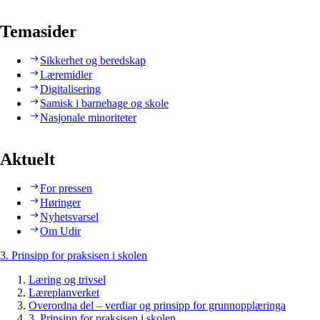
Temasider
Sikkerhet og beredskap
Læremidler
Digitalisering
Samisk i barnehage og skole
Nasjonale minoriteter
Aktuelt
For pressen
Høringer
Nyhetsvarsel
Om Udir
3. Prinsipp for praksisen i skolen
Læring og trivsel
Læreplanverket
Overordna del – verdiar og prinsipp for grunnopplæringa
3. Prinsipp for praksisen i skolen