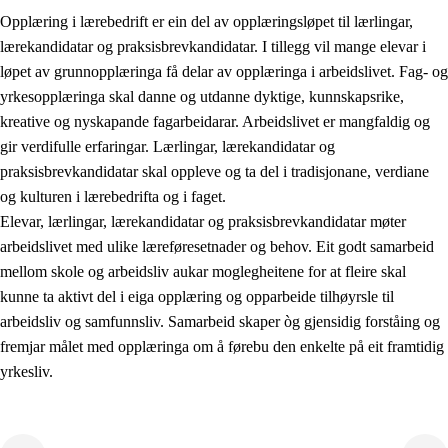
Opplæring i lærebedrift er ein del av opplæringsløpet til lærlingar,
lærekandidatar og praksisbrevkandidatar. I tillegg vil mange elevar i
løpet av grunnopplæringa få delar av opplæringa i arbeidslivet. Fag- og
yrkesopplæringa skal danne og utdanne dyktige, kunnskapsrike,
kreative og nyskapande fagarbeidarar. Arbeidslivet er mangfaldig og
gir verdifulle erfaringar. Lærlingar, lærekandidatar og
praksisbrevkandidatar skal oppleve og ta del i tradisjonane, verdiane
og kulturen i lærebedrifta og i faget.
Elevar, lærlingar, lærekandidatar og praksisbrevkandidatar møter
3.
Prinsipp for praksisen i skolen
arbeidslivet med ulike læreføresetnader og behov. Eit godt samarbeid
mellom skole og arbeidsliv aukar moglegheitene for at fleire skal
3.1
Eit inkluderande læringsmiljø
kunne ta aktivt del i eiga opplæring og opparbeide tilhøyrsle til
3.2
Undervisning og tilpassa opplæring
arbeidsliv og samfunnsliv. Samarbeid skaper òg gjensidig forståing og
fremjar målet med opplæringa om å førebu den enkelte på eit framtidig
3.3
Samarbeid mellom heim og skole
yrkesliv.
3.4
Opplæring i lærebedrift og arbeidsliv
3.5
Profesjonsfellesskap og skoleutvikling