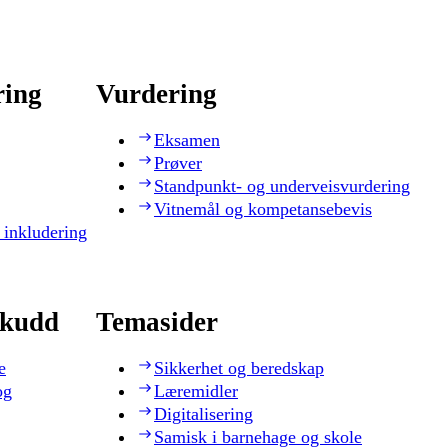
ring
Vurdering
Eksamen
Prøver
Standpunkt- og underveisvurdering
Vitnemål og kompetansebevis
 inkludering
skudd
Temasider
e
Sikkerhet og beredskap
og
Læremidler
Digitalisering
Samisk i barnehage og skole