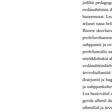
jođihit pedagoga
ovdánahttimin dá
buoremusat. Lea 
iežaset nana bel
Buorre skuvlaov
profešuvdnasear
oahppamii ja ovd
profešunealla oa
mielddisbuktá a
ovdánahttindárb
árvvoštallamiid
doarjumii ja ba
ja oahppankultu
Lea beaivválaš 
govda ulbmil du
ulbmiliid ja árv