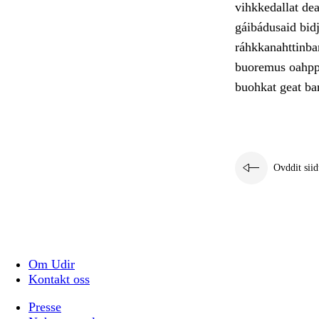
vihkkedallat de
gáibádusaid bid
ráhkkanahttinbar
buoremus oahppá
buohkat geat bar
Ovddit siid
Om Udir
Kontakt oss
Presse