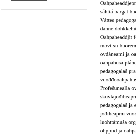
Oahpaheaddjepro
sáhttá bargat b
Váttes pedagogal
danne dohkkehit 
Oahpaheaddjit fe
movt sii buoremu
ovdáneami ja oa
oahpahusa pláne
pedagogalaš pra
vuođđooahpahus
Profešunealla o
skuvlajođiheapmi
pedagogalaš ja e
jođiheapmi vuor
luohttámuša orga
ohppiid ja oahp