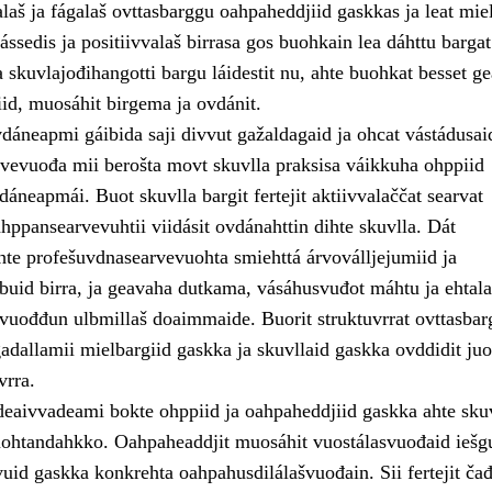
laš ja fágalaš ovttasbarggu oahpaheddjiid gaskkas ja leat mie
ssedis ja positiivvalaš birrasa gos buohkain lea dáhttu bargat
skuvlajođihangotti bargu láidestit nu, ahte buohkat besset ge
iid, muosáhit birgema ja ovdánit.
dáneapmi gáibida saji divvut gažaldagaid ja ohcat vástádusai
vevuođa mii berošta movt skuvlla praksisa váikkuha ohppiid
áneapmái. Buot skuvlla bargit fertejit aktiivvalaččat searvat
hppansearvevuhtii viidásit ovdánahttin dihte skuvlla. Dát
hte profešuvdnasearvevuohta smiehttá árvoválljejumiid ja
buid birra, ja geavaha dutkama, vásáhusvuđot máhtu ja ehtala
 vuođđun ulbmillaš doaimmaide. Buorit struktuvrrat ovttasbar
gadallamii mielbargiid gaskka ja skuvllaid gaskka ovddidit ju
vrra.
deaivvadeami bokte ohppiid ja oahpaheddjiid gaskka ahte sku
ohtandahkko. Oahpaheaddjit muosáhit vuostálasvuođaid iešg
vuid gaskka konkrehta oahpahusdilálašvuođain. Sii fertejit čađ