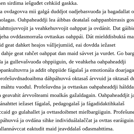
en sirdima iešguđet cehkiid gaskka.
a ovdagovva mii galgá duddjot oadjebasvuođa ja bagadallat o
lagas. Oahpaheaddji lea áibbas deaŧalaš oahppanbirrasis gos
ahttojuvvojit ja veahkehuvvojit oahppat ja ovdánit. Dat gáibi
jeha ovddasmorraša ovttaskas oahppái. Dát mielddisbuktá ma
d geat dahket heajos válljejumiid, eai dovdda iežaset
dahje geat rahčet oahppat dan maid sávvet ja vurdet. Go bar
a ja gullevašvuođa ohppiiguin, de veahkeha oahpaheaddji
pankultuvrra ja addit ohppiide fágalaš ja emotionála doarjaga
rofešuvdnadoaibma dáhpáhuvvá oktasaš árvvuid ja oktasaš d
 máhtu vuođul. Profešuvdna ja ovttaskas oahpaheaddji háldda
 geavahit árvvošteami moalkás gažaldagain. Oahpaheaddjit j
ánahttet iežaset fágalaš, pedagogalaš ja fágadidaktihkalaš
caid go gulahallet ja ovttasdoibmet mielbargiiguin. Profešune
páhuvvá ja ovdána sihke individuálalaččat ja ovttas earáiguin
allannávccat eaktudit maid jeavddalaš ođasmahttima.