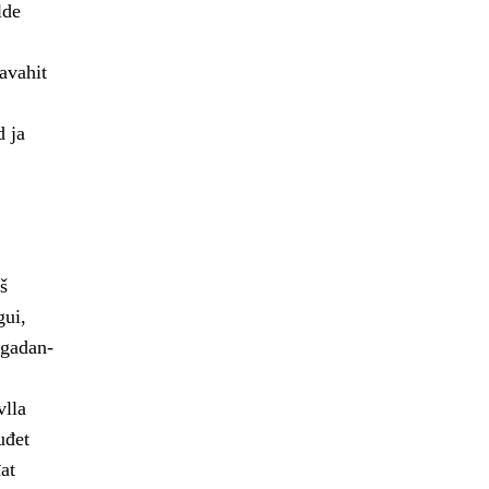
lde
avahit
d ja
š
gui,
ogadan-
vlla
uđet
at