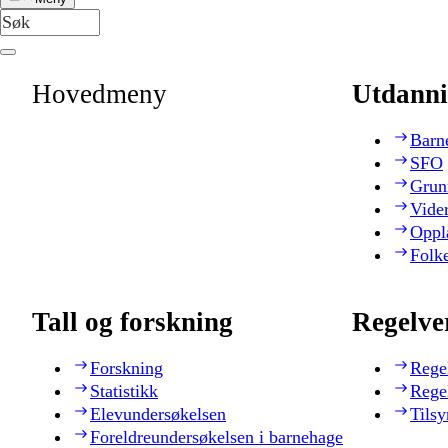
Hovedmeny
Utdanni
Barn
SFO
Grun
Vide
Oppl
Folk
Tall og forskning
Regelve
Forskning
Rege
Statistikk
Rege
Elevundersøkelsen
Tilsy
Foreldreundersøkelsen i barnehage