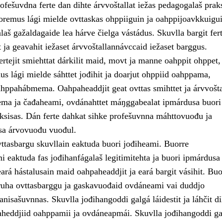
fešuvdna ferte dan dihte árvvoštallat iežas pedagogalaš praks
uoremus lági mielde ovttaskas ohppiiguin ja oahppijoavkkuigui
aš gažaldagaide lea hárve čielga vástádus. Skuvlla bargit fert
ja geavahit iežaset árvvoštallannávccaid iežaset barggus.
rtejit smiehttat dárkilit maid, movt ja manne oahppit ohppet,
s lági mielde sáhttet jođihit ja doarjut ohppiid oahppama,
hppahábmema. Oahpaheaddjit geat ovttas smihttet ja árvvošta
ma ja čađaheami, ovdánahttet máŋggabealat ipmárdusa buori
ksisas. Dán ferte dahkat sihke profešuvnna máhttovuođu ja
a árvovuođu vuođul.
vttasbargu skuvllain eaktuda buori jođiheami. Buorre
 eaktuda fas jođihanfágalaš legitimitehta ja buori ipmárdusa
ará hástalusain maid oahpaheaddjit ja eará bargit vásihit. Buo
uha ovttasbarggu ja gaskavuođaid ovdáneami vai duddjo
nisašuvnnas. Skuvlla jođihangoddi galgá láidestit ja láhčit di
aheddjiid oahppamii ja ovdáneapmái. Skuvlla jođihangoddi ga