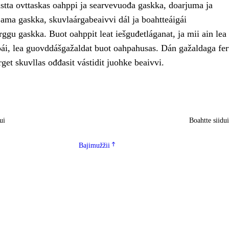
astta ovttaskas oahppi ja searvevuođa gaskka, doarjuma ja
jama gaskka, skuvlaárgabeaivvi dál ja boahtteáigái
ggu gaskka. Buot oahppit leat iešguđetláganat, ja mii ain lea
i, lea guovddášgažaldat buot oahpahusas. Dán gažaldaga fert
get skuvllas ođđasit vástidit juohke beaivvi.
ui
Boahtte siidu
Bajimužžii