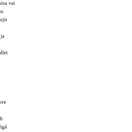
isa vai
n.
ejit
 ja
llet
rre
li
lgá