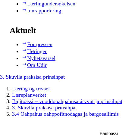
Lærlingundersøkelsen
Innrapportering
Aktuelt
For pressen
Høringer
Nyhetsvarsel
Om Udir
3. Skuvlla praksisa prinsihpat
Læring og trivsel
Læreplanverket
Bajitoassi – vuođđooahpahusa árvvut ja prinsihpat
3. Skuvlla praksisa prinsihpat
3.4 Oahpahus oahppofitnodagas ja bargoeallimis
Bajitoassi