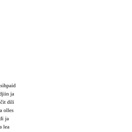
sihpaid
jiin ja
it dili
a olles
i ja
a lea