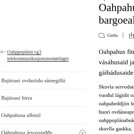
Oahpahu
bargoea
Giella
Oahpahus fitn
Oahppoplánii vg3
telekommunikasjonsmontørfaget
vásáhusaid ja
gáibádusaide
Bajitoasi ovdasiidu sámegillii
Skuvla servodat
vuođul lágidit o
Bajitoasi birra
oahpaheddjiin le
buori ovdáneapmá
Oahpahusa ulbmil
oahppoplánabukt
skuvlla gaskka,
Oahpahusa árvovuođđu