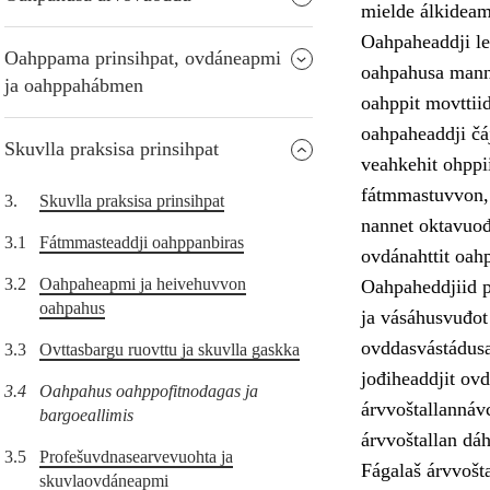
mielde álkideam
Oahpaheaddji le
Oahppama prinsihpat, ovdáneapmi
oahpahusa manno
ja oahppahábmen
oahppit movttiid
oahpaheaddji čá
Skuvlla praksisa prinsihpat
veahkehit ohppii
fátmmastuvvon, 
3.
Skuvlla praksisa prinsihpat
nannet oktavuođ
3.1
Fátmmasteaddji oahppanbiras
ovdánahttit oahp
3.2
Oahpaheapmi ja heivehuvvon
Oahpaheddjiid p
oahpahus
ja vásáhusvuđot
ovddasvástádusa
3.3
Ovttasbargu ruovttu ja skuvlla gaskka
jođiheaddjit ovd
3.4
Oahpahus oahppofitnodagas ja
árvvoštallannávc
bargoeallimis
árvvoštallan dáh
3.5
Profešuvdnasearvevuohta ja
Fágalaš árvvošt
skuvlaovdáneapmi