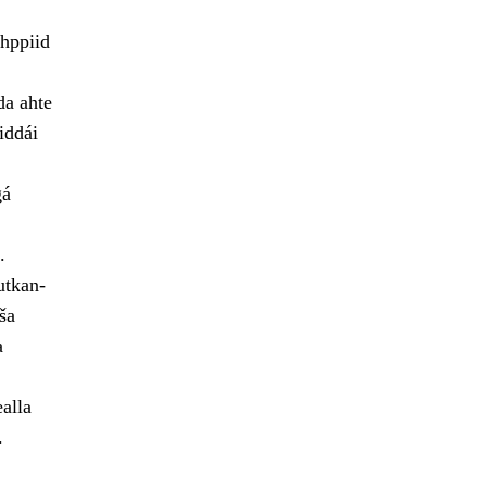
hppiid
da ahte
iddái
gá
.
utkan-
ša
a
alla
.