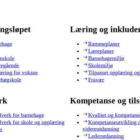
ngsløpet
Læring og inklude
ehage
Rammeplaner
Læreplaner
nskole
Barnehagemiljø
regående
Skolemiljø
æring for voksne
Tilpasset opplæring og
ehøgskole
Fravær
rk
Kompetanse og til
lverk for barnehage
Kvalitet og kompetans
lverk for skole og opplæring
Kompetanseutvikling 
videreutdanning
n
Lederutdanning