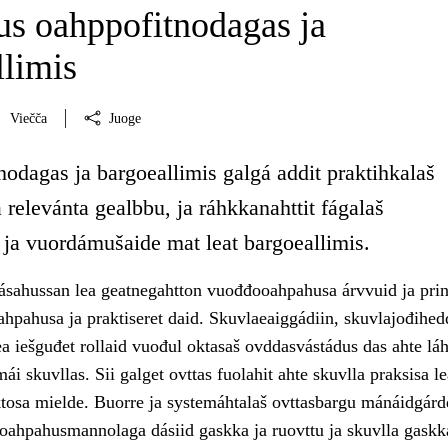
s oahppofitnodagas ja
llimis
Viečča
Juoge
odagas ja bargoeallimis galgá addit praktihkalaš
 relevánta gealbbu, ja ráhkkanahttit fágalaš
 ja vuordámušaide mat leat bargoeallimis.
ásahussan lea geatnegahtton vuođđooahpahusa árvvuid ja prin
ahpahusa ja praktiseret daid. Skuvlaeaiggádiin, skuvlajođihedd
a iešguđet rollaid vuođul oktasaš ovddasvástádus das ahte láhč
i skuvllas. Sii galget ovttas fuolahit ahte skuvlla praksisa le
osa mielde. Buorre ja systemáhtalaš ovttasbargu mánáidgárdd
 oahpahusmannolaga dásiid gaskka ja ruovttu ja skuvlla gaskk