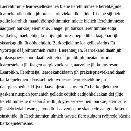
Lïerehtimmie learoesïeltesne lea bielie lïerehtimmeste lïerehtæjjide,
learoekandidaatide jïh praksisprieviekandidaatide. Lissine sijhtieh
gellie learohkh maadthööhpehtimmien mietie bielieh lïerehtimmeste
åadtjoeh barkoejielemisnie. Faage- jïh barkoelïerehtimmie edtja
væjkeles, maehtehtje, kreatijve jïh orreskaepiedihks faagebarkijh
skearkagidh jïh ööhpehtidh. Barkoejieleme lea gelliesåarhts jïh
vyörtegs dååjrehtimmieh vadta. Lïerehtæjjah, learoekandidaath jïh
praksisprieviekandidaath edtjieh dååjrehtih jïh meatan årrodh
learoesïelten jïh faagen aerpievuekesne, aarvojne jïh kultuvresne.
3.
Prinsihph skuvlen rïektesisnie
Learohkh, lïerehtæjja, learoekandidaath jïh praksisprieviekandidaath
barkoejielemem dåastoehtieh ovmessie learoetsiehkine jïh
3.1
Feerhmeles lïeremebyjrese
daerpiesvoetine. Hijven laavenjostoe skuvlen jïh barkoejielemen
3.2
Ööhpehtimmie jïh sjïehtedamme lïerehtimmie
gaskem nuepieh jeananieh gellede edtjieh eadtjohkelaakan dej jïjtje
lïerehtimmesne meatan årrodh jïh govlesovvemem barkoejielemisnie
3.3
Gåetie jïh skuvle laavenjostoeh
jïh siebriedahkesne gaavnedh. Laavenjostoe skaepede aaj goerkesem
3.4
Lïerehtimmie learoesïeltesne jïh barkoejielemisnie
sinsitnide jïh lïerehtimmien ulmieh tsavtsa fïere guhtem ryöjrede båetije
barkoejielemisnie.
3.5
Profesjonsektievoete jïh skuvleevtiedimmie