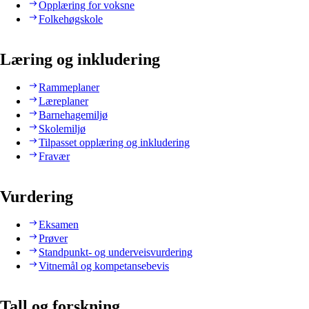
Opplæring for voksne
Folkehøgskole
Læring og inkludering
Rammeplaner
Læreplaner
Barnehagemiljø
Skolemiljø
Tilpasset opplæring og inkludering
Fravær
Vurdering
Eksamen
Prøver
Standpunkt- og underveisvurdering
Vitnemål og kompetansebevis
Tall og forskning