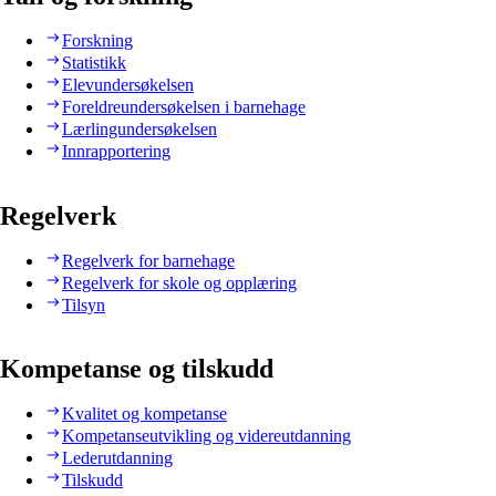
Forskning
Statistikk
Elevundersøkelsen
Foreldreundersøkelsen i barnehage
Lærlingundersøkelsen
Innrapportering
Regelverk
Regelverk for barnehage
Regelverk for skole og opplæring
Tilsyn
Kompetanse og tilskudd
Kvalitet og kompetanse
Kompetanseutvikling og videreutdanning
Lederutdanning
Tilskudd