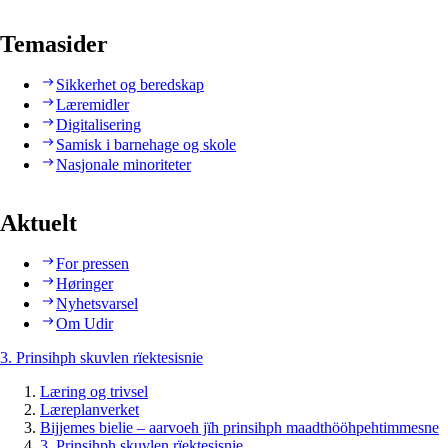
Temasider
Sikkerhet og beredskap
Læremidler
Digitalisering
Samisk i barnehage og skole
Nasjonale minoriteter
Aktuelt
For pressen
Høringer
Nyhetsvarsel
Om Udir
3. Prinsihph skuvlen rïektesisnie
Læring og trivsel
Læreplanverket
Bijjemes bielie – aarvoeh jïh prinsihph maadthööhpehtimmesne
3. Prinsihph skuvlen rïektesisnie