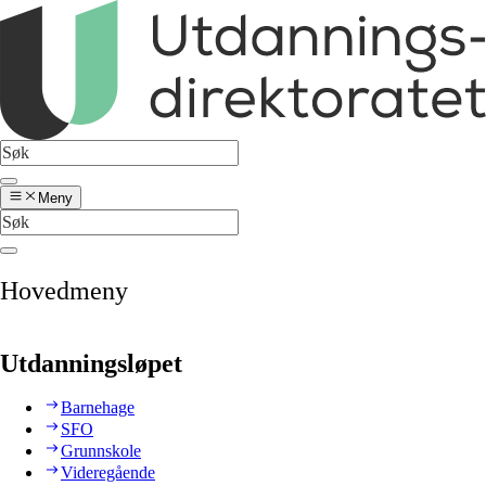
Meny
Hovedmeny
Utdanningsløpet
Barnehage
SFO
Grunnskole
Videregående