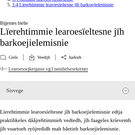
3.4 Lïerehtimmie learoesïeltesne jïh barkoejielemisnie
Bijjemes bielie
Lïerehtimmie learoesïeltesne jïh
barkoejielemisnie
Gïele
Veedtjh
Juekieh
Learoesoejkesjasse vg3 tannhelsesekretær
Sisvege
Lïerehtimmie learoesïeltesne jïh barkoejielemisnie edtja
praktihkeles dååjrehtimmieh vedtedh, jïh faageles krïevemh
jïh vuartoeh ryöjredidh mah båetieh barkoejielemisnie.