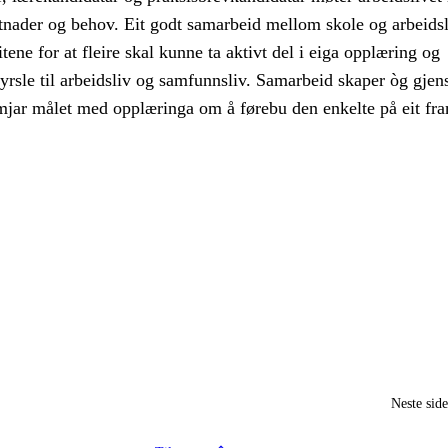
etnader og behov. Eit godt samarbeid mellom skole og arbeidsl
ene for at fleire skal kunne ta aktivt del i eiga opplæring og
yrsle til arbeidsliv og samfunnsliv. Samarbeid skaper òg gjen
emjar målet med opplæringa om å førebu den enkelte på eit fra
Neste sid