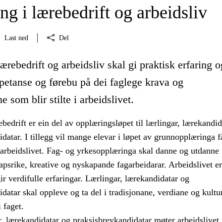
g i lærebedrift og arbeidsliv
Last ned
Del
ærebedrift og arbeidsliv skal gi praktisk erfaring o
petanse og førebu på dei faglege krava og
 som blir stilte i arbeidslivet.
bedrift er ein del av opplæringsløpet til lærlingar, lærekandid
datar. I tillegg vil mange elevar i løpet av grunnopplæringa f
 arbeidslivet. Fag- og yrkesopplæringa skal danne og utdanne
psrike, kreative og nyskapande fagarbeidarar. Arbeidslivet er
r verdifulle erfaringar. Lærlingar, lærekandidatar og
datar skal oppleve og ta del i tradisjonane, verdiane og kultu
 faget.
r, lærekandidatar og praksisbrevkandidatar møter arbeidslive