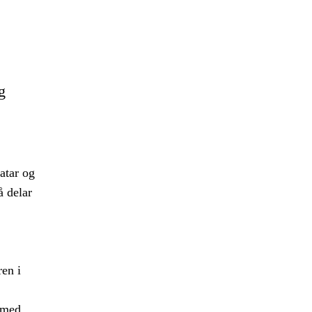
g
atar og
å delar
ren i
t med