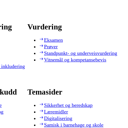
ring
Vurdering
Eksamen
Prøver
Standpunkt- og underveisvurdering
Vitnemål og kompetansebevis
 inkludering
skudd
Temasider
e
Sikkerhet og beredskap
og
Læremidler
Digitalisering
Samisk i barnehage og skole