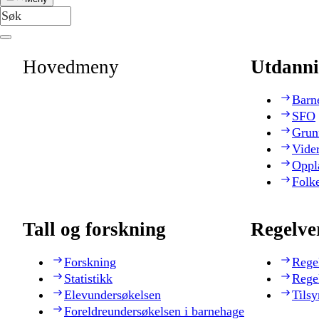
Hovedmeny
Utdanni
Barn
SFO
Grun
Vide
Oppl
Folk
Tall og forskning
Regelve
Forskning
Rege
Statistikk
Rege
Elevundersøkelsen
Tilsy
Foreldreundersøkelsen i barnehage