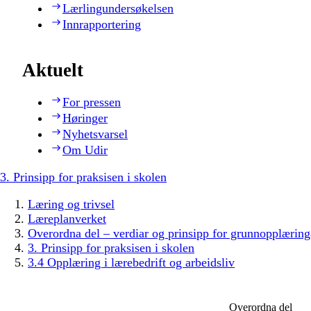
Lærlingundersøkelsen
Innrapportering
Aktuelt
For pressen
Høringer
Nyhetsvarsel
Om Udir
3. Prinsipp for praksisen i skolen
Læring og trivsel
Læreplanverket
Overordna del – verdiar og prinsipp for grunnopplæring
3. Prinsipp for praksisen i skolen
3.4 Opplæring i lærebedrift og arbeidsliv
Overordna del