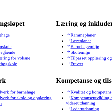
ngsløpet
Læring og inklude
ehage
Rammeplaner
Læreplaner
nskole
Barnehagemiljø
regående
Skolemiljø
æring for voksne
Tilpasset opplæring og
ehøgskole
Fravær
rk
Kompetanse og til
lverk for barnehage
Kvalitet og kompetans
lverk for skole og opplæring
Kompetanseutvikling 
videreutdanning
n
Lederutdanning