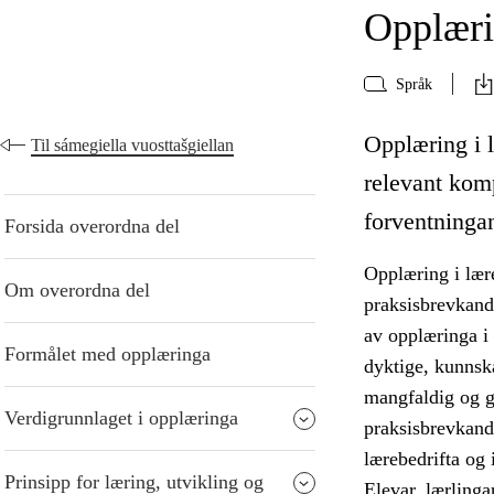
Opplærin
Språk
Opplæring i l
Til sámegiella vuosttašgiellan
relevant kom
forventningane
Forsida overordna del
Opplæring i lære
Om overordna del
praksisbrevkandi
av opplæringa i
Formålet med opplæringa
dyktige, kunnska
mangfaldig og gi
Verdigrunnlaget i opplæringa
praksisbrevkandi
lærebedrifta og i
Prinsipp for læring, utvikling og
Elevar, lærlinga