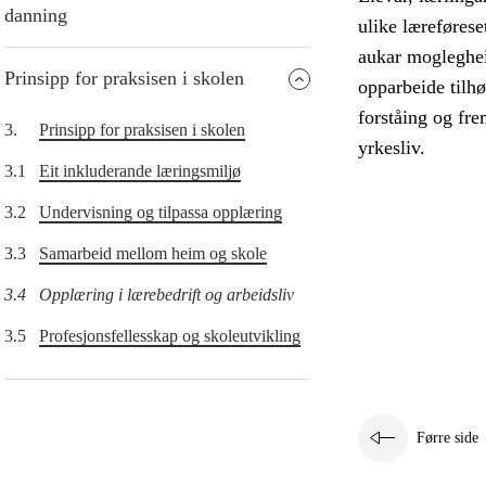
danning
ulike læreføres
aukar moglegheit
Prinsipp for praksisen i skolen
opparbeide tilhø
forståing og fr
3.
Prinsipp for praksisen i skolen
yrkesliv.
3.1
Eit inkluderande læringsmiljø
3.2
Undervisning og tilpassa opplæring
3.3
Samarbeid mellom heim og skole
3.4
Opplæring i lærebedrift og arbeidsliv
3.5
Profesjonsfellesskap og skoleutvikling
Førre side