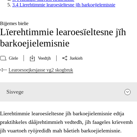
3.4 Lïerehtimmie learoesïeltesne jïh barkoejielemisnie
Bijjemes bielie
Lïerehtimmie learoesïeltesne jïh
barkoejielemisnie
Gïele
Veedtjh
Juekieh
Learoesoejkesjasse vg2 skogbruk
Sisvege
Lïerehtimmie learoesïeltesne jïh barkoejielemisnie edtja
praktihkeles dååjrehtimmieh vedtedh, jïh faageles krïevemh
jïh vuartoeh ryöjredidh mah båetieh barkoejielemisnie.