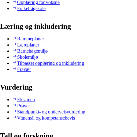
Opplæring for voksne
Folkehøgskole
Læring og inkludering
Rammeplaner
Læreplaner
Barnehagemiljø
Skolemiljø
Tilpasset opplæring og inkludering
Fravær
Vurdering
Eksamen
Prøver
Standpunkt- og underveisvurdering
Vitnemål og kompetansebevis
Tall og forskning