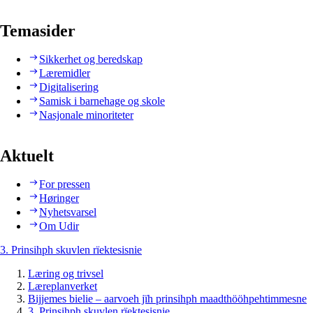
Temasider
Sikkerhet og beredskap
Læremidler
Digitalisering
Samisk i barnehage og skole
Nasjonale minoriteter
Aktuelt
For pressen
Høringer
Nyhetsvarsel
Om Udir
3. Prinsihph skuvlen rïektesisnie
Læring og trivsel
Læreplanverket
Bijjemes bielie – aarvoeh jïh prinsihph maadthööhpehtimmesne
3. Prinsihph skuvlen rïektesisnie