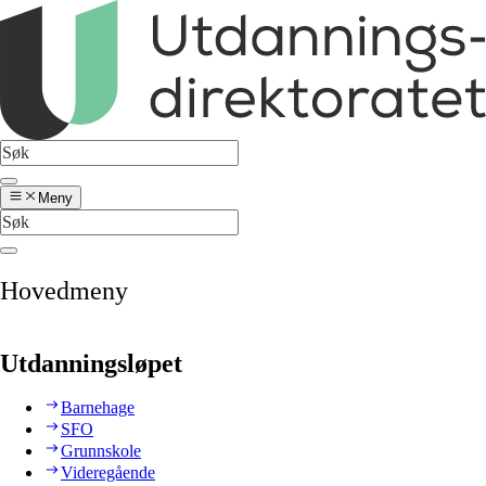
Meny
Hovedmeny
Utdanningsløpet
Barnehage
SFO
Grunnskole
Videregående