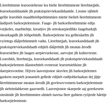
Lïerehtimmie learoesïeltesne lea bielie lïerehtimmeste lïerehtæjjide,
learoekandidaatide jïh praksisprieviekandidaatide. Lissine sijhtieh
gellie learohkh maadthööhpehtimmien mietie bielieh lïerehtimmeste
åadtjoeh barkoejielemisnie. Faage- jïh barkoelïerehtimmie edtja
væjkeles, maehtehtje, kreatijve jïh orreskaepiedihks faagebarkijh
skearkagidh jïh ööhpehtidh. Barkoejieleme lea gelliesåarhts jïh
vyörtegs dååjrehtimmieh vadta. Lïerehtæjjah, learoekandidaath jïh
praksisprieviekandidaath edtjieh dååjrehtih jïh meatan årrodh
learoesïelten jïh faagen aerpievuekesne, aarvojne jïh kultuvresne.
3.
Prinsihph skuvlen rïektesisnie
Learohkh, lïerehtæjja, learoekandidaath jïh praksisprieviekandidaath
barkoejielemem dåastoehtieh ovmessie learoetsiehkine jïh
3.1
Feerhmeles lïeremebyjrese
daerpiesvoetine. Hijven laavenjostoe skuvlen jïh barkoejielemen
3.2
Ööhpehtimmie jïh sjïehtedamme lïerehtimmie
gaskem nuepieh jeananieh gellede edtjieh eadtjohkelaakan dej jïjtje
lïerehtimmesne meatan årrodh jïh govlesovvemem barkoejielemisnie
3.3
Gåetie jïh skuvle laavenjostoeh
jïh siebriedahkesne gaavnedh. Laavenjostoe skaepede aaj goerkesem
3.4
Lïerehtimmie learoesïeltesne jïh barkoejielemisnie
sinsitnide jïh lïerehtimmien ulmieh tsavtsa fïere guhtem ryöjrede båetije
barkoejielemisnie.
3.5
Profesjonsektievoete jïh skuvleevtiedimmie