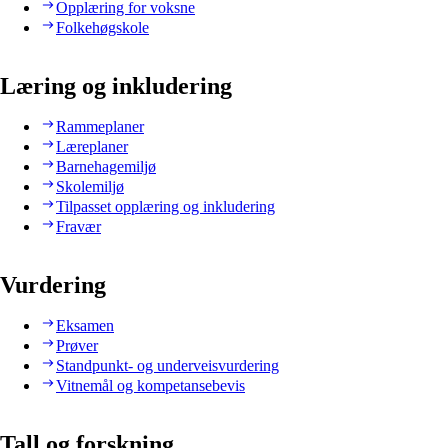
Opplæring for voksne
Folkehøgskole
Læring og inkludering
Rammeplaner
Læreplaner
Barnehagemiljø
Skolemiljø
Tilpasset opplæring og inkludering
Fravær
Vurdering
Eksamen
Prøver
Standpunkt- og underveisvurdering
Vitnemål og kompetansebevis
Tall og forskning