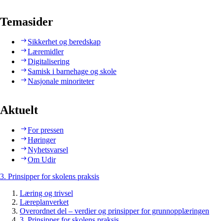
Temasider
Sikkerhet og beredskap
Læremidler
Digitalisering
Samisk i barnehage og skole
Nasjonale minoriteter
Aktuelt
For pressen
Høringer
Nyhetsvarsel
Om Udir
3. Prinsipper for skolens praksis
Læring og trivsel
Læreplanverket
Overordnet del – verdier og prinsipper for grunnopplæringen
3. Prinsipper for skolens praksis