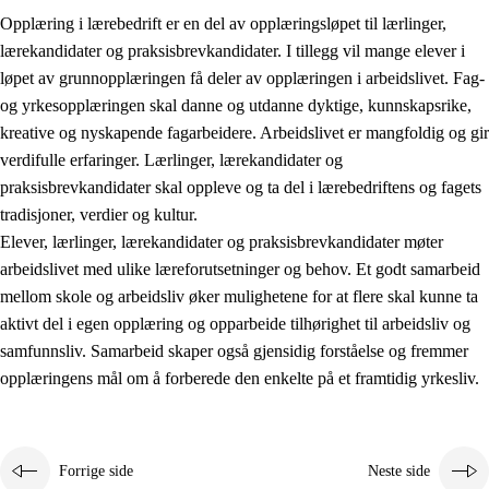
Opplæring i lærebedrift er en del av opplæringsløpet til lærlinger,
lærekandidater og praksisbrevkandidater. I tillegg vil mange elever i
løpet av grunnopplæringen få deler av opplæringen i arbeidslivet. Fag-
og yrkesopplæringen skal danne og utdanne dyktige, kunnskapsrike,
kreative og nyskapende fagarbeidere. Arbeidslivet er mangfoldig og gir
verdifulle erfaringer. Lærlinger, lærekandidater og
praksisbrevkandidater skal oppleve og ta del i lærebedriftens og fagets
tradisjoner, verdier og kultur.
Elever, lærlinger, lærekandidater og praksisbrevkandidater møter
3.
Prinsipper for skolens praksis
arbeidslivet med ulike læreforutsetninger og behov. Et godt samarbeid
mellom skole og arbeidsliv øker mulighetene for at flere skal kunne ta
3.1
Et inkluderende læringsmiljø
aktivt del i egen opplæring og opparbeide tilhørighet til arbeidsliv og
3.2
Undervisning og tilpasset opplæring
samfunnsliv. Samarbeid skaper også gjensidig forståelse og fremmer
opplæringens mål om å forberede den enkelte på et framtidig yrkesliv.
3.3
Samarbeid mellom hjem og skole
3.4
Opplæring i lærebedrift og arbeidsliv
3.5
Profesjonsfellesskap og skoleutvikling
Forrige side
Neste side