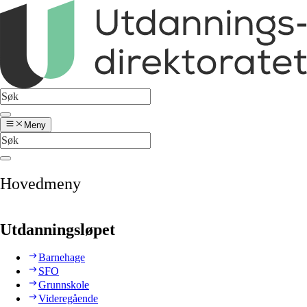
Meny
Hovedmeny
Utdanningsløpet
Barnehage
SFO
Grunnskole
Videregående