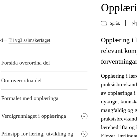
Opplærin
Språk
Opplæring i l
Til vg3 salmakerfaget
relevant kom
forventningane
Forsida overordna del
Opplæring i lære
Om overordna del
praksisbrevkandi
av opplæringa i
Formålet med opplæringa
dyktige, kunnska
mangfaldig og gi
Verdigrunnlaget i opplæringa
praksisbrevkandi
lærebedrifta og i
Prinsipp for læring, utvikling og
Elevar, lærlinga