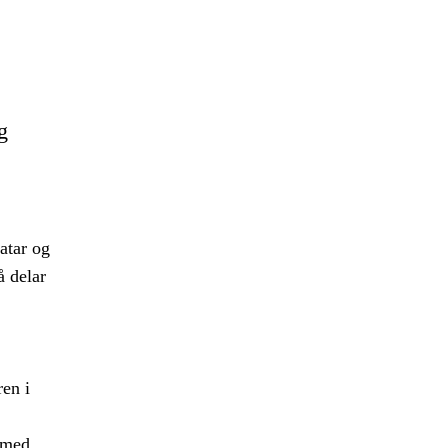
g
atar og
å delar
ren i
t med