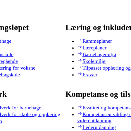
ngsløpet
Læring og inklude
ehage
Rammeplaner
Læreplaner
nskole
Barnehagemiljø
regående
Skolemiljø
æring for voksne
Tilpasset opplæring og
ehøgskole
Fravær
rk
Kompetanse og til
lverk for barnehage
Kvalitet og kompetans
lverk for skole og opplæring
Kompetanseutvikling 
videreutdanning
n
Lederutdanning