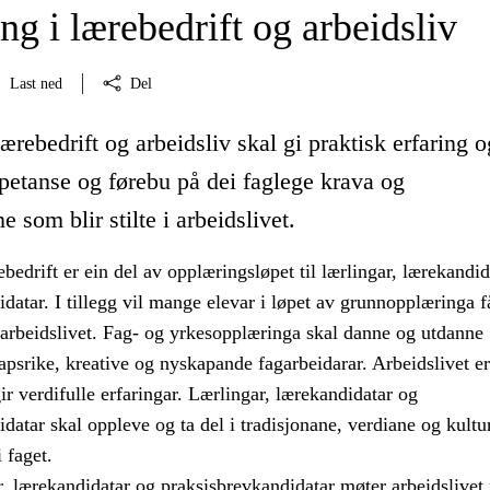
g i lærebedrift og arbeidsliv
Last ned
Del
ærebedrift og arbeidsliv skal gi praktisk erfaring o
petanse og førebu på dei faglege krava og
 som blir stilte i arbeidslivet.
bedrift er ein del av opplæringsløpet til lærlingar, lærekandid
datar. I tillegg vil mange elevar i løpet av grunnopplæringa f
 arbeidslivet. Fag- og yrkesopplæringa skal danne og utdanne
psrike, kreative og nyskapande fagarbeidarar. Arbeidslivet er
r verdifulle erfaringar. Lærlingar, lærekandidatar og
datar skal oppleve og ta del i tradisjonane, verdiane og kultu
 faget.
r, lærekandidatar og praksisbrevkandidatar møter arbeidslive