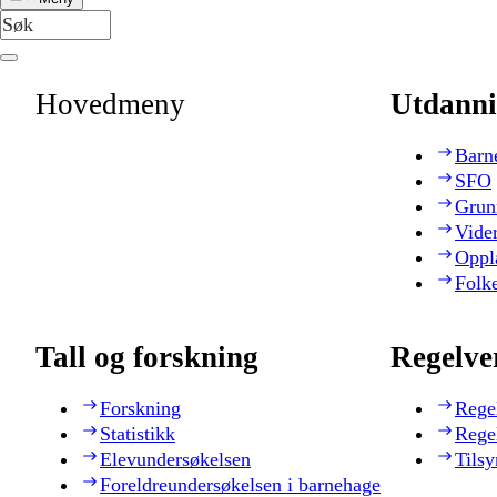
Hovedmeny
Utdanni
Barn
SFO
Grun
Vide
Oppl
Folk
Tall og forskning
Regelve
Forskning
Rege
Statistikk
Rege
Elevundersøkelsen
Tilsy
Foreldreundersøkelsen i barnehage