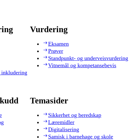
ring
Vurdering
Eksamen
Prøver
Standpunkt- og underveisvurdering
Vitnemål og kompetansebevis
 inkludering
skudd
Temasider
e
Sikkerhet og beredskap
og
Læremidler
Digitalisering
Samisk i barnehage og skole