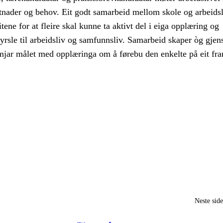
etnader og behov. Eit godt samarbeid mellom skole og arbeidsl
ene for at fleire skal kunne ta aktivt del i eiga opplæring og
yrsle til arbeidsliv og samfunnsliv. Samarbeid skaper òg gjen
emjar målet med opplæringa om å førebu den enkelte på eit fra
Neste sid