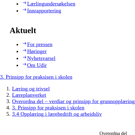
Lærlingundersøkelsen
Innrapportering
Aktuelt
For pressen
Høringer
Nyhetsvarsel
Om Udir
3. Prinsipp for praksisen i skolen
Læring og trivsel
Læreplanverket
Overordna del – verdiar og prinsipp for grunnopplæring
3. Prinsipp for praksisen i skolen
3.4 Opplæring i lærebedrift og arbeidsliv
Overordna del