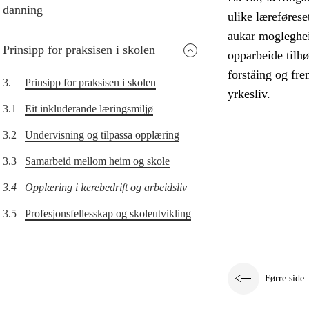
danning
ulike læreføres
aukar moglegheit
Prinsipp for praksisen i skolen
opparbeide tilhø
forståing og fr
3.
Prinsipp for praksisen i skolen
yrkesliv.
3.1
Eit inkluderande læringsmiljø
3.2
Undervisning og tilpassa opplæring
3.3
Samarbeid mellom heim og skole
3.4
Opplæring i lærebedrift og arbeidsliv
3.5
Profesjonsfellesskap og skoleutvikling
Førre side