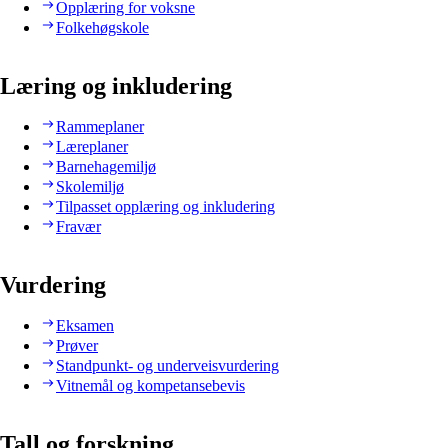
Opplæring for voksne
Folkehøgskole
Læring og inkludering
Rammeplaner
Læreplaner
Barnehagemiljø
Skolemiljø
Tilpasset opplæring og inkludering
Fravær
Vurdering
Eksamen
Prøver
Standpunkt- og underveisvurdering
Vitnemål og kompetansebevis
Tall og forskning