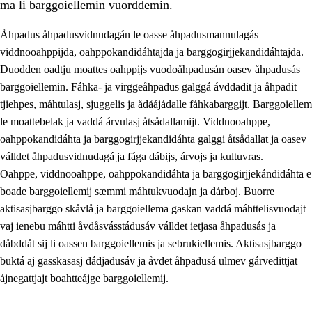
ma li barggoiellemin vuorddemin.
Åhpadus åhpadusvidnudagán le oasse åhpadusmannulagás
viddnooahppijda, oahppokandidáhtajda ja barggogirjjekandidáhtajda.
Duodden oadtju moattes oahppijs vuodoåhpadusán oasev åhpadusás
barggoiellemin. Fáhka- ja virggeåhpadus galggá ávddadit ja åhpadit
tjiehpes, máhtulasj, sjuggelis ja ådåájádalle fáhkabarggijt. Barggoiellem
le moattebelak ja vaddá árvulasj åtsådallamijt. Viddnooahppe,
oahppokandidáhta ja barggogirjjekandidáhta galggi åtsådallat ja oasev
válldet åhpadusvidnudagá ja fága dábijs, árvojs ja kultuvras.
3.
Prinsihpa skåvlå dåjmajda
Oahppe, viddnooahppe, oahppokandidáhta ja barggogirjjekándidáhta e
boade barggoiellemij sæmmi máhtukvuodajn ja dárboj. Buorre
3.1
Sebrudahtte oahppambirás
aktisasjbarggo skåvlå ja barggoiellema gaskan vaddá máhttelisvuodajt
3.2
Åhpadibme ja hiebadum åhpadus
vaj ienebu máhtti åvdåsvásstádusáv válldet ietjasa åhpadusás ja
dåbddåt sij li oassen barggoiellemis ja sebrukiellemis. Aktisasjbarggo
3.3
Aktisasjbarggo sijda ja skåvlå gaskan
buktá aj gasskasasj dádjadusáv ja åvdet åhpadusá ulmev gárvedittjat
3.4
Åhpadus åhpadusvidnudagán ja barggoiellemin
ájnegattjajt boahtteájge barggoiellemij.
3.5
Profesjåvnåaktisasjvuohta ja skåvllååvddånibme