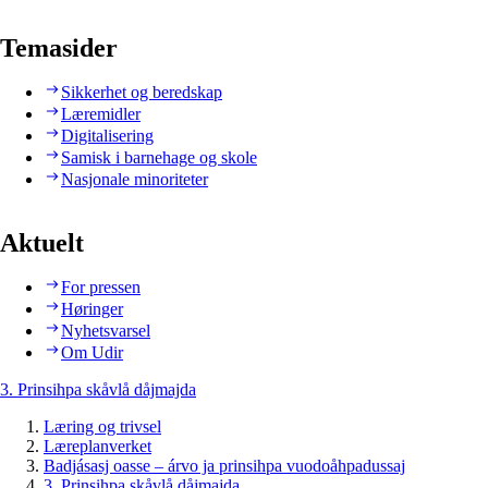
Temasider
Sikkerhet og beredskap
Læremidler
Digitalisering
Samisk i barnehage og skole
Nasjonale minoriteter
Aktuelt
For pressen
Høringer
Nyhetsvarsel
Om Udir
3. Prinsihpa skåvlå dåjmajda
Læring og trivsel
Læreplanverket
Badjásasj oasse – árvo ja prinsihpa vuodoåhpadussaj
3. Prinsihpa skåvlå dåjmajda