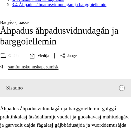
3.4 Åhpadus åhpadusvidnudagán ja barggoiellemin
Badjásasj oasse
Åhpadus åhpadusvidnudagán ja
barggoiellemin
Giella
Viedtja
Juoge
samfunnskunnskap, samisk
Sisadno
Åhpadus åhpadusvidnudagán ja barggoiellemin galggá
praktihkalasj åtsådallamijt vaddet ja guoskavasj máhtudagáv,
ja gárvedit dajda fágalasj gájbbádusájda ja vuorddemusájda