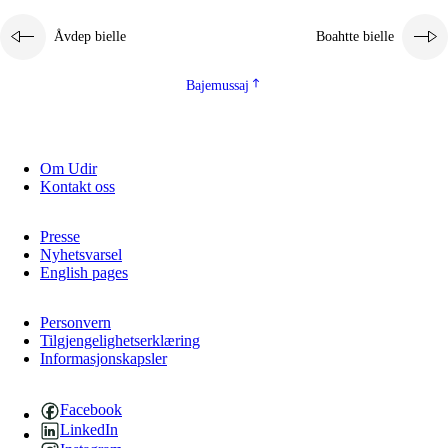
Åvdep bielle
Boahtte bielle
Bajemussaj
Om Udir
Kontakt oss
Presse
Nyhetsvarsel
English pages
Personvern
Tilgjengelighetserklæring
Informasjonskapsler
Facebook
LinkedIn