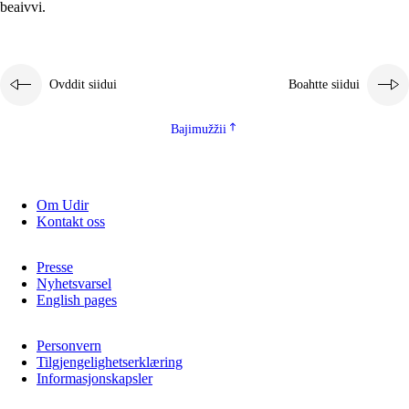
beaivvi.
Ovddit siidui
Boahtte siidui
Bajimužžii
Om Udir
Kontakt oss
Presse
Nyhetsvarsel
English pages
Personvern
Tilgjengelighetserklæring
Informasjonskapsler