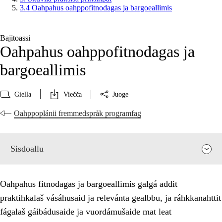
3.4 Oahpahus oahppofitnodagas ja bargoeallimis
Bajitoassi
Oahpahus oahppofitnodagas ja
bargoeallimis
Giella
Viečča
Juoge
Oahppoplánii fremmedspråk programfag
Sisdoallu
Oahpahus fitnodagas ja bargoeallimis galgá addit
praktihkalaš vásáhusaid ja relevánta gealbbu, ja ráhkkanahttit
fágalaš gáibádusaide ja vuordámušaide mat leat