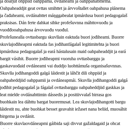
ja doarjut ohppiid oahppama, ovdáneami ja oahppahábmema.
Oahpaheaddjit geat ovttas smihttet ja árvvoštallet oahpahusa plánema
ja čađaheami, ovdánahttet máŋggabealat ipmárdusa buori pedagogalaš
praksisas. Dán ferte dahkat sihke profešuvnna máhttovuođu ja
vuođđooahpahusa árvovuođu vuođul.
Profešunealla ovttasbargu skuvllain eaktuda buori jođiheami. Buorre
skuvlajođiheapmi eaktuda fas jođihanfágalaš legitimitehta ja buori
ipmárdusa pedagogalaš ja eará hástalusain maid oahpaheaddjit ja eará
bargit vásihit. Buorre jođiheapmi vuoruha ovttasbarggu ja
gaskavuođaid ovdáneami vai duddjo luohttámuša organisašuvnnas.
Skuvlla jođihangoddi galgá láidestit ja láhčit dili ohppiid ja
oahpaheddjiid oahppamii ja ovdáneapmái. Skuvlla jođihangoddi galgá
jođihit pedagogalaš ja fágalaš ovttasbarggu oahpaheddjiid gaskkas ja
leat mielde ovdánahttimin dássedis ja positiivvalaš birrasa gos
buohkain lea dáhttu bargat buoremusat. Lea skuvlajođihangotti bargu
láidestit nu, ahte buohkat besset geavahit iežaset nana beliid, muosáhit
birgema ja ovdánit.
Buorre skuvlaovdáneapmi gáibida saji divvut gažaldagaid ja ohcat