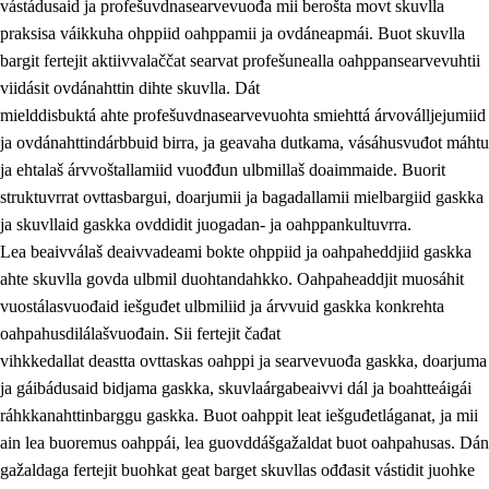
vástádusaid ja profešuvdnasearvevuođa mii berošta movt skuvlla
praksisa váikkuha ohppiid oahppamii ja ovdáneapmái. Buot skuvlla
bargit fertejit aktiivvalaččat searvat profešunealla oahppansearvevuhtii
viidásit ovdánahttin dihte skuvlla. Dát
mielddisbuktá ahte profešuvdnasearvevuohta smiehttá árvoválljejumiid
ja ovdánahttindárbbuid birra, ja geavaha dutkama, vásáhusvuđot máhtu
ja ehtalaš árvvoštallamiid vuođđun ulbmillaš doaimmaide. Buorit
struktuvrrat ovttasbargui, doarjumii ja bagadallamii mielbargiid gaskka
ja skuvllaid gaskka ovddidit juogadan- ja oahppankultuvrra.
Lea beaivválaš deaivvadeami bokte ohppiid ja oahpaheddjiid gaskka
ahte skuvlla govda ulbmil duohtandahkko. Oahpaheaddjit muosáhit
vuostálasvuođaid iešguđet ulbmiliid ja árvvuid gaskka konkrehta
oahpahusdilálašvuođain. Sii fertejit čađat
vihkkedallat deastta ovttaskas oahppi ja searvevuođa gaskka, doarjuma
ja gáibádusaid bidjama gaskka, skuvlaárgabeaivvi dál ja boahtteáigái
ráhkkanahttinbarggu gaskka. Buot oahppit leat iešguđetláganat, ja mii
ain lea buoremus oahppái, lea guovddášgažaldat buot oahpahusas. Dán
gažaldaga fertejit buohkat geat barget skuvllas ođđasit vástidit juohke