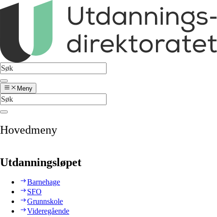
Meny
Hovedmeny
Utdanningsløpet
Barnehage
SFO
Grunnskole
Videregående