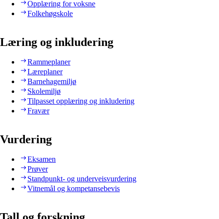
Opplæring for voksne
Folkehøgskole
Læring og inkludering
Rammeplaner
Læreplaner
Barnehagemiljø
Skolemiljø
Tilpasset opplæring og inkludering
Fravær
Vurdering
Eksamen
Prøver
Standpunkt- og underveisvurdering
Vitnemål og kompetansebevis
Tall og forskning