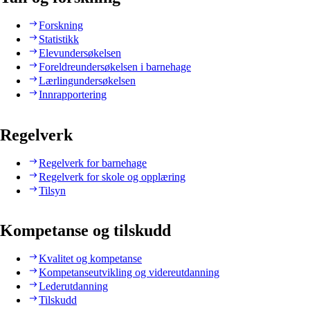
Forskning
Statistikk
Elevundersøkelsen
Foreldreundersøkelsen i barnehage
Lærlingundersøkelsen
Innrapportering
Regelverk
Regelverk for barnehage
Regelverk for skole og opplæring
Tilsyn
Kompetanse og tilskudd
Kvalitet og kompetanse
Kompetanseutvikling og videreutdanning
Lederutdanning
Tilskudd