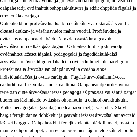
Go bargá nannet oktavuođa ja gullevašvuođa ohppiiguin, de veahkeha
oahpaheaddji ovdánahttit oahppankultuvrra ja addit ohppiide fágalaš ja
emotionála doarjaga.
Oahpaheddjiid profešuvdnadoaibma dáhpáhuvvá oktasaš árvvuid ja
oktasaš dutkan- ja vásáhusvuđot máhtu vuođul. Profešuvdna ja
ovttaskas oahpaheaddji hálddaša ovddasvástádusa geavahit
árvvošteami moalkás gažaldagain. Oahpaheaddjit ja jođiheaddjit
ovdánahttet iežaset fágalaš, pedagogalaš ja fágadidaktihkalaš
árvvoštallannávccaid go gulahallet ja ovttasdoibmet mielbargiiguin.
Profešunealla árvvoštallan dáhpáhuvvá ja ovdána sihke
individuálalaččat ja ovttas earáiguin. Fágalaš árvvoštallannávccat
eaktudit maid jeavddalaš ođasmahttima. Oahpaheaddjeprofešuvdna
ferte dan dihte árvvoštallat iežas pedagogalaš praksisa vai sáhttá bargat
buoremus lági mielde ovttaskas ohppiiguin ja oahppijoavkkuiguin.
Váttes pedagogalaš gažaldagaide lea hárve čielga vástádus. Skuvlla
bargit fertejit danne dohkkehit ja geavahit iežaset árvvoštallannávccaid
iežaset barggus. Oahpaheaddjit fertejit smiehttat dárkilit maid, movt ja
manne oahppit ohppet, ja movt sii buoremus lági mielde sáhttet jođihit