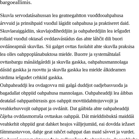
bargoeallimis.
Skuvla servodatásahussan lea geatnegahtton vuođđooahpahusa
árvvuid ja prinsihpaid vuođul lágidit oahpahusa ja praktiseret daid.
Skuvlaeaiggádiin, skuvlajođiheddjiin ja oahpaheddjiin lea iešguđet
rollaid vuođul oktasaš ovddasvástádus das ahte láhčit dili buori
ovdáneapmái skuvllas. Sii galget ovttas fuolahit ahte skuvlla praksisa
lea olles oahppoplánabuktosa mielde. Buorre ja systemáhtalaš
ovttasbargu mánáidgárddi ja skuvlla gaskka, oahpahusmannolaga
dásiid gaskka ja ruovttu ja skuvlla gaskka lea mielde álkideamen
3.
Skuvlla praksisa prinsihpat
sirdima iešguđet cehkiid gaskka.
Oahpaheaddji lea ovdagovva mii galgá duddjot oadjebasvuođa ja
3.1
Fátmmasteaddji oahppanbiras
bagadallat ohppiid oahpahusa mannolagas. Oahpaheaddji lea áibbas
3.2
Oahpaheapmi ja heivehuvvon oahpahus
deaŧalaš oahppanbirrasis gos oahppit movttiidahttojuvvojit ja
veahkehuvvojit oahppat ja ovdánit. Dat gáibida ahte oahpaheaddji
3.3
Ovttasbargu ruovttu ja skuvlla gaskka
čájeha ovddasmorraša ovttaskas oahppái. Dát mielddisbuktá maiddái
3.4
Oahpahus oahppofitnodagas ja bargoeallimis
veahkehit ohppiid geat dahket heajos válljejumiid, eai dovdda iežaset
fátmmastuvvon, dahje geat rahčet oahppat dan maid sávvet ja vurdet.
3.5
Profešuvdnasearvevuohta ja skuvlaovdáneapmi