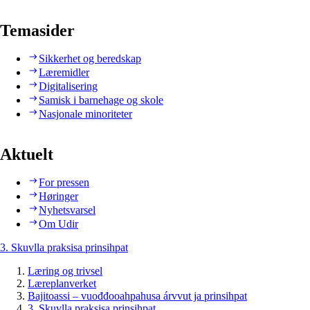
Temasider
Sikkerhet og beredskap
Læremidler
Digitalisering
Samisk i barnehage og skole
Nasjonale minoriteter
Aktuelt
For pressen
Høringer
Nyhetsvarsel
Om Udir
3. Skuvlla praksisa prinsihpat
Læring og trivsel
Læreplanverket
Bajitoassi – vuođđooahpahusa árvvut ja prinsihpat
3. Skuvlla praksisa prinsihpat