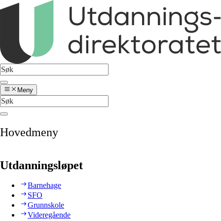
Meny
Hovedmeny
Utdanningsløpet
Barnehage
SFO
Grunnskole
Videregående