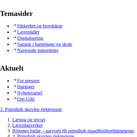
Temasider
Sikkerhet og beredskap
Læremidler
Digitalisering
Samisk i barnehage og skole
Nasjonale minoriteter
Aktuelt
For pressen
Høringer
Nyhetsvarsel
Om Udir
3. Prinsihph skuvlen rïektesisnie
Læring og trivsel
Læreplanverket
Bijjemes bielie – aarvoeh jïh prinsihph maadthööhpehtimmesne
3. Prinsihph skuvlen rïektesisnie