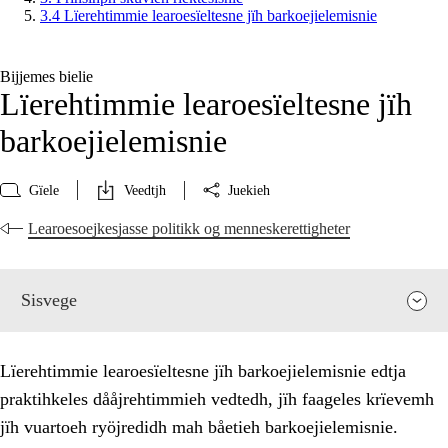
3.4 Lïerehtimmie learoesïeltesne jïh barkoejielemisnie
Bijjemes bielie
Lïerehtimmie learoesïeltesne jïh
barkoejielemisnie
Gïele
Veedtjh
Juekieh
Learoesoejkesjasse politikk og menneskerettigheter
Sisvege
Lïerehtimmie learoesïeltesne jïh barkoejielemisnie edtja
praktihkeles dååjrehtimmieh vedtedh, jïh faageles krïevemh
jïh vuartoeh ryöjredidh mah båetieh barkoejielemisnie.