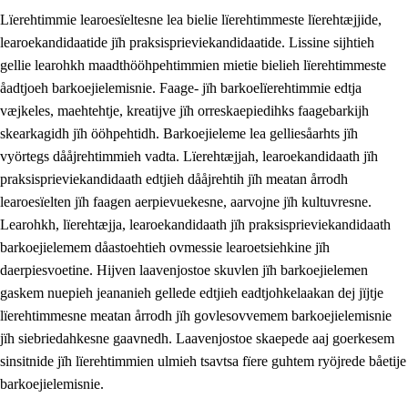
Lïerehtimmie learoesïeltesne lea bielie lïerehtimmeste lïerehtæjjide,
learoekandidaatide jïh praksisprieviekandidaatide. Lissine sijhtieh
gellie learohkh maadthööhpehtimmien mietie bielieh lïerehtimmeste
åadtjoeh barkoejielemisnie. Faage- jïh barkoelïerehtimmie edtja
væjkeles, maehtehtje, kreatijve jïh orreskaepiedihks faagebarkijh
skearkagidh jïh ööhpehtidh. Barkoejieleme lea gelliesåarhts jïh
vyörtegs dååjrehtimmieh vadta. Lïerehtæjjah, learoekandidaath jïh
praksisprieviekandidaath edtjieh dååjrehtih jïh meatan årrodh
learoesïelten jïh faagen aerpievuekesne, aarvojne jïh kultuvresne.
3.
Prinsihph skuvlen rïektesisnie
Learohkh, lïerehtæjja, learoekandidaath jïh praksisprieviekandidaath
barkoejielemem dåastoehtieh ovmessie learoetsiehkine jïh
3.1
Feerhmeles lïeremebyjrese
daerpiesvoetine. Hijven laavenjostoe skuvlen jïh barkoejielemen
3.2
Ööhpehtimmie jïh sjïehtedamme lïerehtimmie
gaskem nuepieh jeananieh gellede edtjieh eadtjohkelaakan dej jïjtje
lïerehtimmesne meatan årrodh jïh govlesovvemem barkoejielemisnie
3.3
Gåetie jïh skuvle laavenjostoeh
jïh siebriedahkesne gaavnedh. Laavenjostoe skaepede aaj goerkesem
3.4
Lïerehtimmie learoesïeltesne jïh barkoejielemisnie
sinsitnide jïh lïerehtimmien ulmieh tsavtsa fïere guhtem ryöjrede båetije
barkoejielemisnie.
3.5
Profesjonsektievoete jïh skuvleevtiedimmie