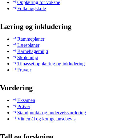
Opplæring for voksne
Folkehøgskole
Læring og inkludering
Rammeplaner
Læreplaner
Barnehagemiljø
Skolemiljø
Tilpasset opplæring og inkludering
Fravær
Vurdering
Eksamen
Prøver
Standpunkt- og underveisvurdering
Vitnemål og kompetansebevis
Tall og forskning