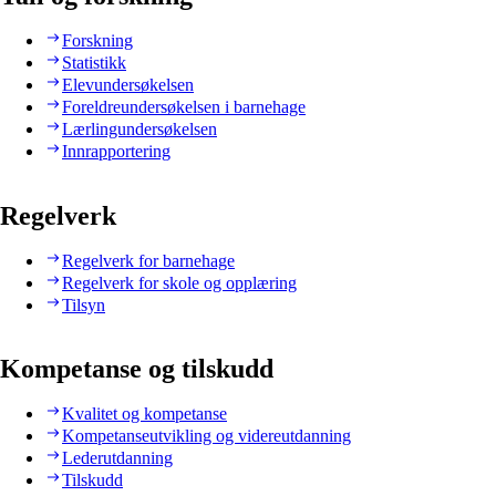
Forskning
Statistikk
Elevundersøkelsen
Foreldreundersøkelsen i barnehage
Lærlingundersøkelsen
Innrapportering
Regelverk
Regelverk for barnehage
Regelverk for skole og opplæring
Tilsyn
Kompetanse og tilskudd
Kvalitet og kompetanse
Kompetanseutvikling og videreutdanning
Lederutdanning
Tilskudd