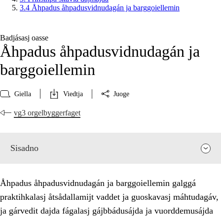
3.4 Åhpadus åhpadusvidnudagán ja barggoiellemin
Badjásasj oasse
Åhpadus åhpadusvidnudagán ja
barggoiellemin
Giella
Viedtja
Juoge
vg3 orgelbyggerfaget
Sisadno
Åhpadus åhpadusvidnudagán ja barggoiellemin galggá
praktihkalasj åtsådallamijt vaddet ja guoskavasj máhtudagáv,
ja gárvedit dajda fágalasj gájbbádusájda ja vuorddemusájda