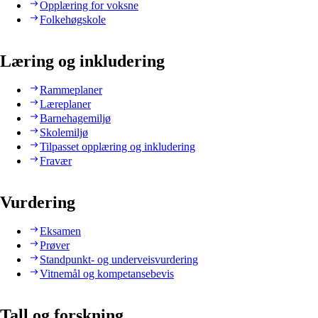
Opplæring for voksne
Folkehøgskole
Læring og inkludering
Rammeplaner
Læreplaner
Barnehagemiljø
Skolemiljø
Tilpasset opplæring og inkludering
Fravær
Vurdering
Eksamen
Prøver
Standpunkt- og underveisvurdering
Vitnemål og kompetansebevis
Tall og forskning