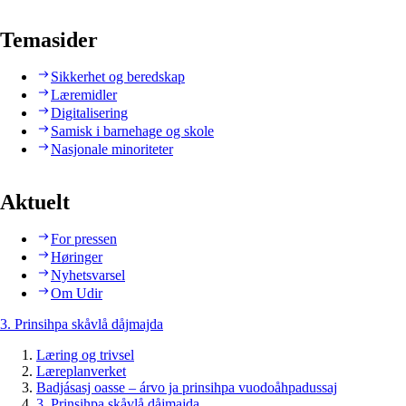
Temasider
Sikkerhet og beredskap
Læremidler
Digitalisering
Samisk i barnehage og skole
Nasjonale minoriteter
Aktuelt
For pressen
Høringer
Nyhetsvarsel
Om Udir
3. Prinsihpa skåvlå dåjmajda
Læring og trivsel
Læreplanverket
Badjásasj oasse – árvo ja prinsihpa vuodoåhpadussaj
3. Prinsihpa skåvlå dåjmajda