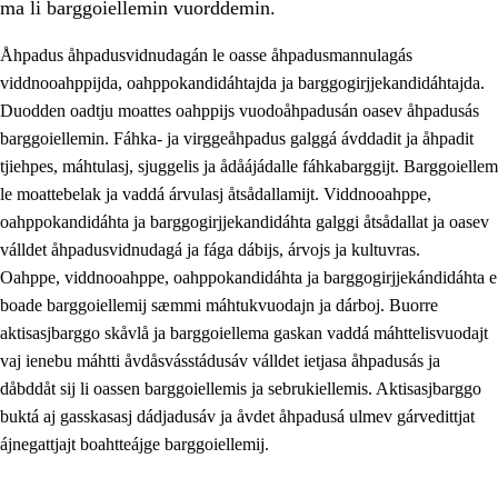
ma li barggoiellemin vuorddemin.
Åhpadus åhpadusvidnudagán le oasse åhpadusmannulagás
viddnooahppijda, oahppokandidáhtajda ja barggogirjjekandidáhtajda.
Duodden oadtju moattes oahppijs vuodoåhpadusán oasev åhpadusás
barggoiellemin. Fáhka- ja virggeåhpadus galggá ávddadit ja åhpadit
tjiehpes, máhtulasj, sjuggelis ja ådåájádalle fáhkabarggijt. Barggoiellem
le moattebelak ja vaddá árvulasj åtsådallamijt. Viddnooahppe,
oahppokandidáhta ja barggogirjjekandidáhta galggi åtsådallat ja oasev
válldet åhpadusvidnudagá ja fága dábijs, árvojs ja kultuvras.
3.
Prinsihpa skåvlå dåjmajda
Oahppe, viddnooahppe, oahppokandidáhta ja barggogirjjekándidáhta e
boade barggoiellemij sæmmi máhtukvuodajn ja dárboj. Buorre
3.1
Sebrudahtte oahppambirás
aktisasjbarggo skåvlå ja barggoiellema gaskan vaddá máhttelisvuodajt
3.2
Åhpadibme ja hiebadum åhpadus
vaj ienebu máhtti åvdåsvásstádusáv válldet ietjasa åhpadusás ja
dåbddåt sij li oassen barggoiellemis ja sebrukiellemis. Aktisasjbarggo
3.3
Aktisasjbarggo sijda ja skåvlå gaskan
buktá aj gasskasasj dádjadusáv ja åvdet åhpadusá ulmev gárvedittjat
3.4
Åhpadus åhpadusvidnudagán ja barggoiellemin
ájnegattjajt boahtteájge barggoiellemij.
3.5
Profesjåvnåaktisasjvuohta ja skåvllååvddånibme