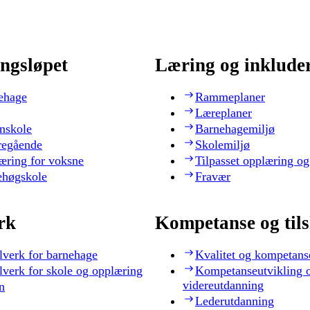
ngsløpet
Læring og inklude
ehage
Rammeplaner
Læreplaner
nskole
Barnehagemiljø
regående
Skolemiljø
æring for voksne
Tilpasset opplæring og
ehøgskole
Fravær
rk
Kompetanse og til
lverk for barnehage
Kvalitet og kompetans
lverk for skole og opplæring
Kompetanseutvikling 
videreutdanning
n
Lederutdanning