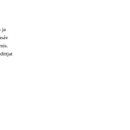
 ja
usáv
mis.
ittjat