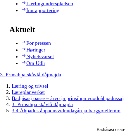
Lærlingundersøkelsen
Innrapportering
Aktuelt
For pressen
Høringer
Nyhetsvarsel
Om Udir
3. Prinsihpa skåvlå dåjmajda
Læring og trivsel
Læreplanverket
Badjásasj oasse – árvo ja prinsihpa vuodoåhpadussaj
3. Prinsihpa skåvlå dåjmajda
3.4 Åhpadus åhpadusvidnudagán ja barggoiellemin
Badjásasj oasse