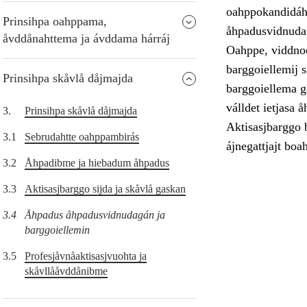
oahppokandidáhta
Prinsihpa oahppama,
åhpadusvidnudagá
åvddånahttema ja ávddama hárráj
Oahppe, viddnoo
barggoiellemij 
Prinsihpa skåvlå dåjmajda
barggoiellema g
válldet ietjasa 
3.
Prinsihpa skåvlå dåjmajda
Aktisasjbarggo 
3.1
Sebrudahtte oahppambirás
ájnegattjajt boa
3.2
Åhpadibme ja hiebadum åhpadus
3.3
Aktisasjbarggo sijda ja skåvlå gaskan
3.4
Åhpadus åhpadusvidnudagán ja
barggoiellemin
3.5
Profesjåvnåaktisasjvuohta ja
skåvllååvddånibme