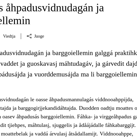
 åhpadusvidnudagán ja
ellemin
Viedtja
Juoge
dusvidnudagán ja barggoiellemin galggá praktihk
 vaddet ja guoskavasj máhtudagáv, ja gárvedit daj
bbádusájda ja vuorddemusájda ma li barggoiellemin
svidnudagán le oasse åhpadusmannulagás viddnooahppijda,
ajda ja barggogirjjekandidáhtajda. Duodden oadtju moattes o
oasev åhpadusás barggoiellemin. Fáhka- ja virggeåhpadus g
dit tjiehpes, máhtulasj, sjuggelis ja ådåájádalle fáhkabarggijt.
 moattebelak ja vaddá árvulasj åtsådallamijt. Viddnooahppe,