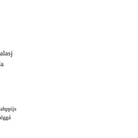
alasj
da
ahppijs
alggá