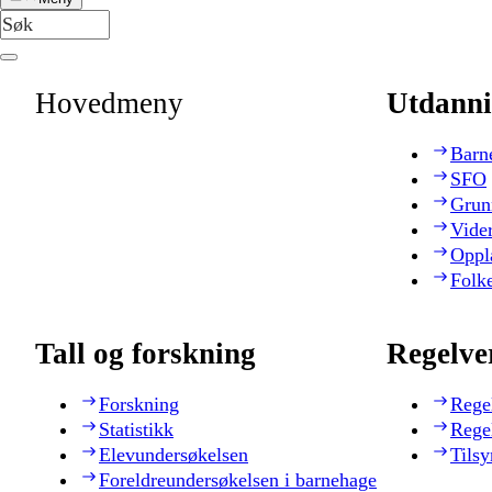
Hovedmeny
Utdanni
Barn
SFO
Grun
Vide
Oppl
Folk
Tall og forskning
Regelve
Forskning
Rege
Statistikk
Rege
Elevundersøkelsen
Tilsy
Foreldreundersøkelsen i barnehage