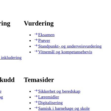
ring
Vurdering
Eksamen
Prøver
Standpunkt- og underveisvurdering
Vitnemål og kompetansebevis
 inkludering
skudd
Temasider
e
Sikkerhet og beredskap
og
Læremidler
Digitalisering
Samisk i barnehage og skole