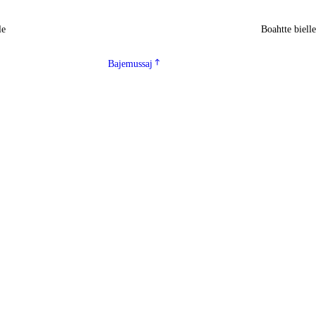
le
Boahtte biell
Bajemussaj