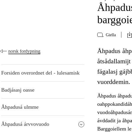
Åhpadus
barggoi
Giella
Åhpadus åhpa
norsk fordypning
åtsådallamijt
fágalasj gáj
Forsiden overordnet del - lulesamisk
vuorddemin.
Badjásasj oasse
Åhpadus åhpadu
oahppokandidáht
Åhpadusá ulmme
vuodoåhpadusán 
ávddadit ja åhpa
Åhpadusá árvvovuodo
Barggoiellem le