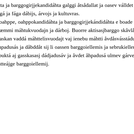
 ja barggogirjjekandidáhta galggi åtsådallat ja oasev válldet
 ja fága dábijs, árvojs ja kultuvras.
ahppe, oahppokandidáhta ja barggogirjjekándidáhta e boade
sæmmi máhtukvuodajn ja dárboj. Buorre aktisasjbarggo skåvlå
askan vaddá máhttelisvuodajt vaj ienebu máhtti åvdåsvásstád
åhpadusás ja dåbddåt sij li oassen barggoiellemis ja sebrukielle
buktá aj gasskasasj dádjadusáv ja åvdet åhpadusá ulmev gárved
htteájge barggoiellemij.