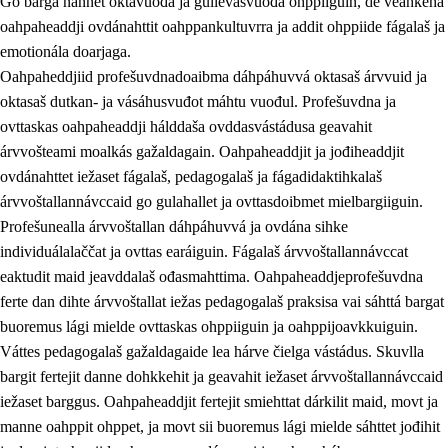
Go bargá nannet oktavuođa ja gullevašvuođa ohppiiguin, de veahkeha
oahpaheaddji ovdánahttit oahppankultuvrra ja addit ohppiide fágalaš ja
emotionála doarjaga.
Oahpaheddjiid profešuvdnadoaibma dáhpáhuvvá oktasaš árvvuid ja
oktasaš dutkan- ja vásáhusvuđot máhtu vuođul. Profešuvdna ja
ovttaskas oahpaheaddji hálddaša ovddasvástádusa geavahit
árvvošteami moalkás gažaldagain. Oahpaheaddjit ja jođiheaddjit
ovdánahttet iežaset fágalaš, pedagogalaš ja fágadidaktihkalaš
árvvoštallannávccaid go gulahallet ja ovttasdoibmet mielbargiiguin.
Profešunealla árvvoštallan dáhpáhuvvá ja ovdána sihke
individuálalaččat ja ovttas earáiguin. Fágalaš árvvoštallannávccat
eaktudit maid jeavddalaš ođasmahttima. Oahpaheaddjeprofešuvdna
ferte dan dihte árvvoštallat iežas pedagogalaš praksisa vai sáhttá bargat
buoremus lági mielde ovttaskas ohppiiguin ja oahppijoavkkuiguin.
Váttes pedagogalaš gažaldagaide lea hárve čielga vástádus. Skuvlla
bargit fertejit danne dohkkehit ja geavahit iežaset árvvoštallannávccaid
iežaset barggus. Oahpaheaddjit fertejit smiehttat dárkilit maid, movt ja
manne oahppit ohppet, ja movt sii buoremus lági mielde sáhttet jođihit