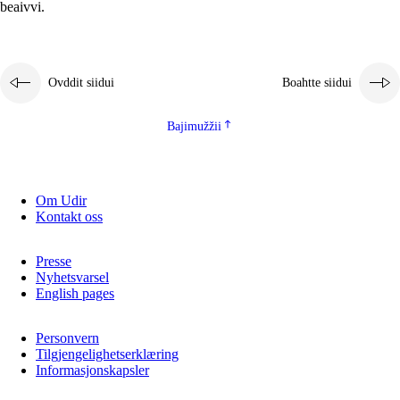
beaivvi.
Ovddit siidui
Boahtte siidui
Bajimužžii
Om Udir
Kontakt oss
Presse
Nyhetsvarsel
English pages
Personvern
Tilgjengelighetserklæring
Informasjonskapsler