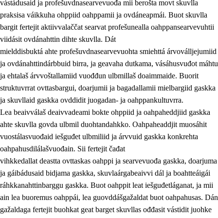
vástádusaid ja profešuvdnasearvevuođa mii berošta movt skuvlla
praksisa váikkuha ohppiid oahppamii ja ovdáneapmái. Buot skuvlla
bargit fertejit aktiivvalaččat searvat profešunealla oahppansearvevuhtii
viidásit ovdánahttin dihte skuvlla. Dát
mielddisbuktá ahte profešuvdnasearvevuohta smiehttá árvoválljejumiid
ja ovdánahttindárbbuid birra, ja geavaha dutkama, vásáhusvuđot máhtu
ja ehtalaš árvvoštallamiid vuođđun ulbmillaš doaimmaide. Buorit
struktuvrrat ovttasbargui, doarjumii ja bagadallamii mielbargiid gaskka
ja skuvllaid gaskka ovddidit juogadan- ja oahppankultuvrra.
Lea beaivválaš deaivvadeami bokte ohppiid ja oahpaheddjiid gaskka
ahte skuvlla govda ulbmil duohtandahkko. Oahpaheaddjit muosáhit
vuostálasvuođaid iešguđet ulbmiliid ja árvvuid gaskka konkrehta
oahpahusdilálašvuođain. Sii fertejit čađat
vihkkedallat deastta ovttaskas oahppi ja searvevuođa gaskka, doarjuma
ja gáibádusaid bidjama gaskka, skuvlaárgabeaivvi dál ja boahtteáigái
ráhkkanahttinbarggu gaskka. Buot oahppit leat iešguđetláganat, ja mii
ain lea buoremus oahppái, lea guovddášgažaldat buot oahpahusas. Dán
gažaldaga fertejit buohkat geat barget skuvllas ođđasit vástidit juohke