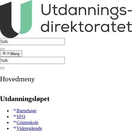
Meny
Hovedmeny
Utdanningsløpet
Barnehage
SFO
Grunnskole
Videregående