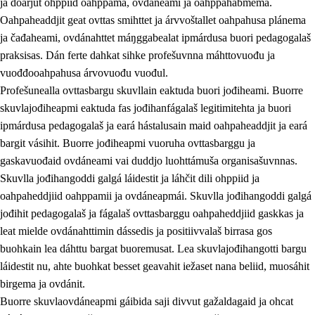
ja doarjut ohppiid oahppama, ovdáneami ja oahppahábmema.
Oahpaheaddjit geat ovttas smihttet ja árvvoštallet oahpahusa plánema
ja čađaheami, ovdánahttet máŋggabealat ipmárdusa buori pedagogalaš
praksisas. Dán ferte dahkat sihke profešuvnna máhttovuođu ja
vuođđooahpahusa árvovuođu vuođul.
Profešunealla ovttasbargu skuvllain eaktuda buori jođiheami. Buorre
skuvlajođiheapmi eaktuda fas jođihanfágalaš legitimitehta ja buori
ipmárdusa pedagogalaš ja eará hástalusain maid oahpaheaddjit ja eará
bargit vásihit. Buorre jođiheapmi vuoruha ovttasbarggu ja
gaskavuođaid ovdáneami vai duddjo luohttámuša organisašuvnnas.
Skuvlla jođihangoddi galgá láidestit ja láhčit dili ohppiid ja
oahpaheddjiid oahppamii ja ovdáneapmái. Skuvlla jođihangoddi galgá
jođihit pedagogalaš ja fágalaš ovttasbarggu oahpaheddjiid gaskkas ja
leat mielde ovdánahttimin dássedis ja positiivvalaš birrasa gos
buohkain lea dáhttu bargat buoremusat. Lea skuvlajođihangotti bargu
láidestit nu, ahte buohkat besset geavahit iežaset nana beliid, muosáhit
birgema ja ovdánit.
Buorre skuvlaovdáneapmi gáibida saji divvut gažaldagaid ja ohcat