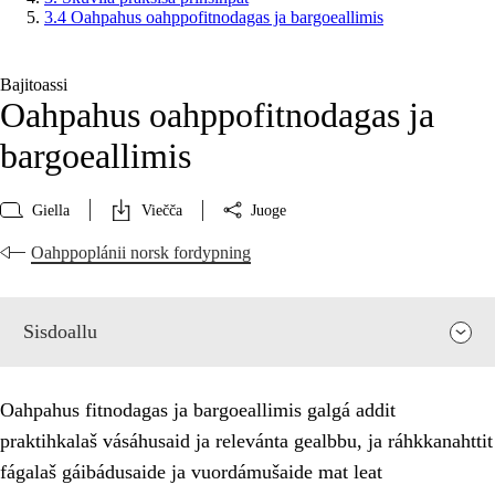
3.4 Oahpahus oahppofitnodagas ja bargoeallimis
Bajitoassi
Oahpahus oahppofitnodagas ja
bargoeallimis
Giella
Viečča
Juoge
Oahppoplánii norsk fordypning
Sisdoallu
Oahpahus fitnodagas ja bargoeallimis galgá addit
praktihkalaš vásáhusaid ja relevánta gealbbu, ja ráhkkanahttit
fágalaš gáibádusaide ja vuordámušaide mat leat