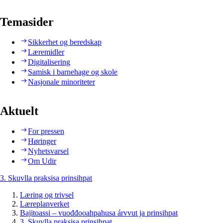
Temasider
Sikkerhet og beredskap
Læremidler
Digitalisering
Samisk i barnehage og skole
Nasjonale minoriteter
Aktuelt
For pressen
Høringer
Nyhetsvarsel
Om Udir
3. Skuvlla praksisa prinsihpat
Læring og trivsel
Læreplanverket
Bajitoassi – vuođđooahpahusa árvvut ja prinsihpat
3. Skuvlla praksisa prinsihpat