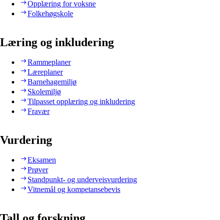
Opplæring for voksne
Folkehøgskole
Læring og inkludering
Rammeplaner
Læreplaner
Barnehagemiljø
Skolemiljø
Tilpasset opplæring og inkludering
Fravær
Vurdering
Eksamen
Prøver
Standpunkt- og underveisvurdering
Vitnemål og kompetansebevis
Tall og forskning