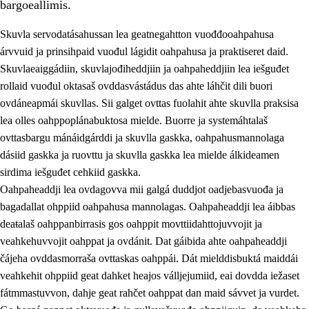
bargoeallimis.
Skuvla servodatásahussan lea geatnegahtton vuođđooahpahusa
árvvuid ja prinsihpaid vuođul lágidit oahpahusa ja praktiseret daid.
Skuvlaeaiggádiin, skuvlajođiheddjiin ja oahpaheddjiin lea iešguđet
rollaid vuođul oktasaš ovddasvástádus das ahte láhčit dili buori
ovdáneapmái skuvllas. Sii galget ovttas fuolahit ahte skuvlla praksisa
lea olles oahppoplánabuktosa mielde. Buorre ja systemáhtalaš
ovttasbargu mánáidgárddi ja skuvlla gaskka, oahpahusmannolaga
dásiid gaskka ja ruovttu ja skuvlla gaskka lea mielde álkideamen
3.
Skuvlla praksisa prinsihpat
sirdima iešguđet cehkiid gaskka.
Oahpaheaddji lea ovdagovva mii galgá duddjot oadjebasvuođa ja
3.1
Fátmmasteaddji oahppanbiras
bagadallat ohppiid oahpahusa mannolagas. Oahpaheaddji lea áibbas
3.2
Oahpaheapmi ja heivehuvvon oahpahus
deaŧalaš oahppanbirrasis gos oahppit movttiidahttojuvvojit ja
veahkehuvvojit oahppat ja ovdánit. Dat gáibida ahte oahpaheaddji
3.3
Ovttasbargu ruovttu ja skuvlla gaskka
čájeha ovddasmorraša ovttaskas oahppái. Dát mielddisbuktá maiddái
3.4
Oahpahus oahppofitnodagas ja bargoeallimis
veahkehit ohppiid geat dahket heajos válljejumiid, eai dovdda iežaset
fátmmastuvvon, dahje geat rahčet oahppat dan maid sávvet ja vurdet.
3.5
Profešuvdnasearvevuohta ja skuvlaovdáneapmi