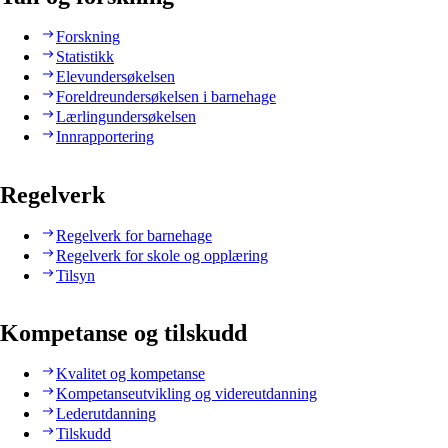
Forskning
Statistikk
Elevundersøkelsen
Foreldreundersøkelsen i barnehage
Lærlingundersøkelsen
Innrapportering
Regelverk
Regelverk for barnehage
Regelverk for skole og opplæring
Tilsyn
Kompetanse og tilskudd
Kvalitet og kompetanse
Kompetanseutvikling og videreutdanning
Lederutdanning
Tilskudd