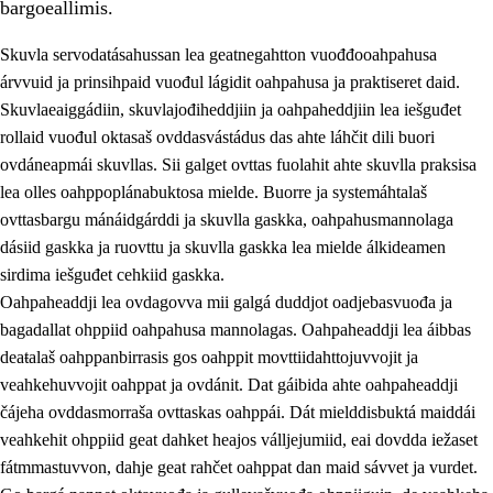
bargoeallimis.
Skuvla servodatásahussan lea geatnegahtton vuođđooahpahusa
árvvuid ja prinsihpaid vuođul lágidit oahpahusa ja praktiseret daid.
Skuvlaeaiggádiin, skuvlajođiheddjiin ja oahpaheddjiin lea iešguđet
rollaid vuođul oktasaš ovddasvástádus das ahte láhčit dili buori
ovdáneapmái skuvllas. Sii galget ovttas fuolahit ahte skuvlla praksisa
lea olles oahppoplánabuktosa mielde. Buorre ja systemáhtalaš
ovttasbargu mánáidgárddi ja skuvlla gaskka, oahpahusmannolaga
dásiid gaskka ja ruovttu ja skuvlla gaskka lea mielde álkideamen
3.
Skuvlla praksisa prinsihpat
sirdima iešguđet cehkiid gaskka.
Oahpaheaddji lea ovdagovva mii galgá duddjot oadjebasvuođa ja
3.1
Fátmmasteaddji oahppanbiras
bagadallat ohppiid oahpahusa mannolagas. Oahpaheaddji lea áibbas
3.2
Oahpaheapmi ja heivehuvvon oahpahus
deaŧalaš oahppanbirrasis gos oahppit movttiidahttojuvvojit ja
veahkehuvvojit oahppat ja ovdánit. Dat gáibida ahte oahpaheaddji
3.3
Ovttasbargu ruovttu ja skuvlla gaskka
čájeha ovddasmorraša ovttaskas oahppái. Dát mielddisbuktá maiddái
3.4
Oahpahus oahppofitnodagas ja bargoeallimis
veahkehit ohppiid geat dahket heajos válljejumiid, eai dovdda iežaset
fátmmastuvvon, dahje geat rahčet oahppat dan maid sávvet ja vurdet.
3.5
Profešuvdnasearvevuohta ja skuvlaovdáneapmi