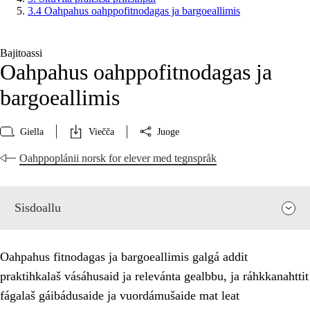
3.4 Oahpahus oahppofitnodagas ja bargoeallimis
Bajitoassi
Oahpahus oahppofitnodagas ja
bargoeallimis
Giella
Viečča
Juoge
Oahppoplánii norsk for elever med tegnspråk
Sisdoallu
Oahpahus fitnodagas ja bargoeallimis galgá addit
praktihkalaš vásáhusaid ja relevánta gealbbu, ja ráhkkanahttit
fágalaš gáibádusaide ja vuordámušaide mat leat