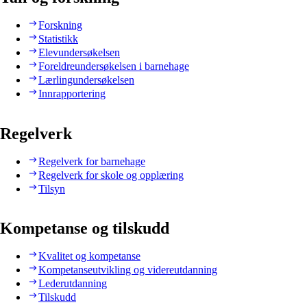
Forskning
Statistikk
Elevundersøkelsen
Foreldreundersøkelsen i barnehage
Lærlingundersøkelsen
Innrapportering
Regelverk
Regelverk for barnehage
Regelverk for skole og opplæring
Tilsyn
Kompetanse og tilskudd
Kvalitet og kompetanse
Kompetanseutvikling og videreutdanning
Lederutdanning
Tilskudd