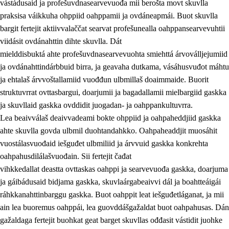
vástádusaid ja profešuvdnasearvevuođa mii berošta movt skuvlla
praksisa váikkuha ohppiid oahppamii ja ovdáneapmái. Buot skuvlla
bargit fertejit aktiivvalaččat searvat profešunealla oahppansearvevuhtii
viidásit ovdánahttin dihte skuvlla. Dát
mielddisbuktá ahte profešuvdnasearvevuohta smiehttá árvoválljejumiid
ja ovdánahttindárbbuid birra, ja geavaha dutkama, vásáhusvuđot máhtu
ja ehtalaš árvvoštallamiid vuođđun ulbmillaš doaimmaide. Buorit
struktuvrrat ovttasbargui, doarjumii ja bagadallamii mielbargiid gaskka
ja skuvllaid gaskka ovddidit juogadan- ja oahppankultuvrra.
Lea beaivválaš deaivvadeami bokte ohppiid ja oahpaheddjiid gaskka
ahte skuvlla govda ulbmil duohtandahkko. Oahpaheaddjit muosáhit
vuostálasvuođaid iešguđet ulbmiliid ja árvvuid gaskka konkrehta
oahpahusdilálašvuođain. Sii fertejit čađat
vihkkedallat deastta ovttaskas oahppi ja searvevuođa gaskka, doarjuma
ja gáibádusaid bidjama gaskka, skuvlaárgabeaivvi dál ja boahtteáigái
ráhkkanahttinbarggu gaskka. Buot oahppit leat iešguđetláganat, ja mii
ain lea buoremus oahppái, lea guovddášgažaldat buot oahpahusas. Dán
gažaldaga fertejit buohkat geat barget skuvllas ođđasit vástidit juohke