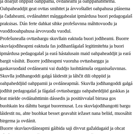
ja doarjut ohppiid oahppama, ovdáneami ja oahppahábmema.
Oahpaheaddjit geat ovttas smihttet ja árvvoštallet oahpahusa plánema
ja čađaheami, ovdánahttet máŋggabealat ipmárdusa buori pedagogalaš
praksisas. Dán ferte dahkat sihke profešuvnna máhttovuođu ja
vuođđooahpahusa árvovuođu vuođul.
Profešunealla ovttasbargu skuvllain eaktuda buori jođiheami. Buorre
skuvlajođiheapmi eaktuda fas jođihanfágalaš legitimitehta ja buori
ipmárdusa pedagogalaš ja eará hástalusain maid oahpaheaddjit ja eará
bargit vásihit. Buorre jođiheapmi vuoruha ovttasbarggu ja
gaskavuođaid ovdáneami vai duddjo luohttámuša organisašuvnnas.
Skuvlla jođihangoddi galgá láidestit ja láhčit dili ohppiid ja
oahpaheddjiid oahppamii ja ovdáneapmái. Skuvlla jođihangoddi galgá
jođihit pedagogalaš ja fágalaš ovttasbarggu oahpaheddjiid gaskkas ja
leat mielde ovdánahttimin dássedis ja positiivvalaš birrasa gos
buohkain lea dáhttu bargat buoremusat. Lea skuvlajođihangotti bargu
láidestit nu, ahte buohkat besset geavahit iežaset nana beliid, muosáhit
birgema ja ovdánit.
Buorre skuvlaovdáneapmi gáibida saji divvut gažaldagaid ja ohcat