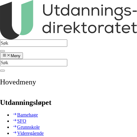
Meny
Hovedmeny
Utdanningsløpet
Barnehage
SFO
Grunnskole
Videregående