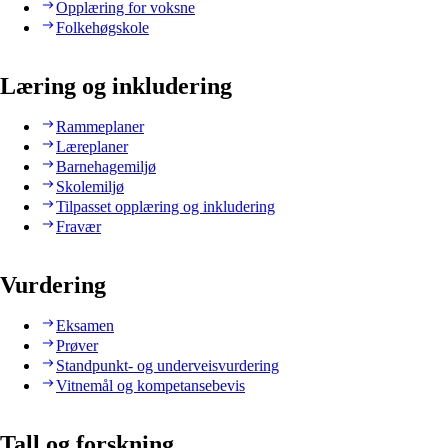
Opplæring for voksne
Folkehøgskole
Læring og inkludering
Rammeplaner
Læreplaner
Barnehagemiljø
Skolemiljø
Tilpasset opplæring og inkludering
Fravær
Vurdering
Eksamen
Prøver
Standpunkt- og underveisvurdering
Vitnemål og kompetansebevis
Tall og forskning