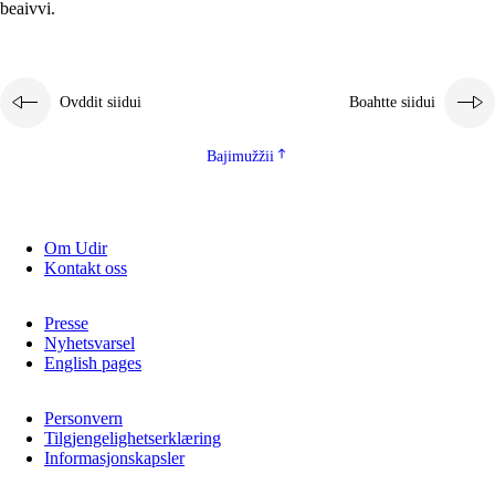
beaivvi.
Ovddit siidui
Boahtte siidui
Bajimužžii
Om Udir
Kontakt oss
Presse
Nyhetsvarsel
English pages
Personvern
Tilgjengelighetserklæring
Informasjonskapsler