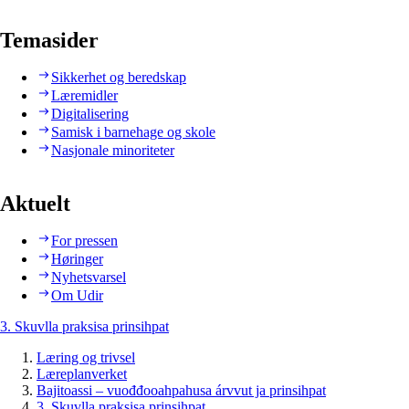
Temasider
Sikkerhet og beredskap
Læremidler
Digitalisering
Samisk i barnehage og skole
Nasjonale minoriteter
Aktuelt
For pressen
Høringer
Nyhetsvarsel
Om Udir
3. Skuvlla praksisa prinsihpat
Læring og trivsel
Læreplanverket
Bajitoassi – vuođđooahpahusa árvvut ja prinsihpat
3. Skuvlla praksisa prinsihpat