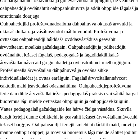
Go bargá nannet oktavuođa ja gullevašvuođa ohppiiguin, de veahkeha
oahpaheaddji ovdánahttit oahppankultuvrra ja addit ohppiide fágalaš ja
emotionála doarjaga.
Oahpaheddjiid profešuvdnadoaibma dáhpáhuvvá oktasaš árvvuid ja
oktasaš dutkan- ja vásáhusvuđot máhtu vuođul. Profešuvdna ja
ovttaskas oahpaheaddji hálddaša ovddasvástádusa geavahit
árvvošteami moalkás gažaldagain. Oahpaheaddjit ja jođiheaddjit
ovdánahttet iežaset fágalaš, pedagogalaš ja fágadidaktihkalaš
árvvoštallannávccaid go gulahallet ja ovttasdoibmet mielbargiiguin.
Profešunealla árvvoštallan dáhpáhuvvá ja ovdána sihke
individuálalaččat ja ovttas earáiguin. Fágalaš árvvoštallannávccat
eaktudit maid jeavddalaš ođasmahttima. Oahpaheaddjeprofešuvdna
ferte dan dihte árvvoštallat iežas pedagogalaš praksisa vai sáhttá bargat
buoremus lági mielde ovttaskas ohppiiguin ja oahppijoavkkuiguin.
Váttes pedagogalaš gažaldagaide lea hárve čielga vástádus. Skuvlla
bargit fertejit danne dohkkehit ja geavahit iežaset árvvoštallannávccaid
iežaset barggus. Oahpaheaddjit fertejit smiehttat dárkilit maid, movt ja
manne oahppit ohppet, ja movt sii buoremus lági mielde sáhttet jođihit