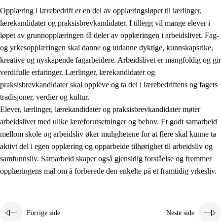
Opplæring i lærebedrift er en del av opplæringsløpet til lærlinger,
lærekandidater og praksisbrevkandidater. I tillegg vil mange elever i
løpet av grunnopplæringen få deler av opplæringen i arbeidslivet. Fag-
og yrkesopplæringen skal danne og utdanne dyktige, kunnskapsrike,
kreative og nyskapende fagarbeidere. Arbeidslivet er mangfoldig og gir
verdifulle erfaringer. Lærlinger, lærekandidater og
praksisbrevkandidater skal oppleve og ta del i lærebedriftens og fagets
tradisjoner, verdier og kultur.
Elever, lærlinger, lærekandidater og praksisbrevkandidater møter
3.
Prinsipper for skolens praksis
arbeidslivet med ulike læreforutsetninger og behov. Et godt samarbeid
mellom skole og arbeidsliv øker mulighetene for at flere skal kunne ta
3.1
Et inkluderende læringsmiljø
aktivt del i egen opplæring og opparbeide tilhørighet til arbeidsliv og
3.2
Undervisning og tilpasset opplæring
samfunnsliv. Samarbeid skaper også gjensidig forståelse og fremmer
opplæringens mål om å forberede den enkelte på et framtidig yrkesliv.
3.3
Samarbeid mellom hjem og skole
3.4
Opplæring i lærebedrift og arbeidsliv
3.5
Profesjonsfellesskap og skoleutvikling
Forrige side
Neste side