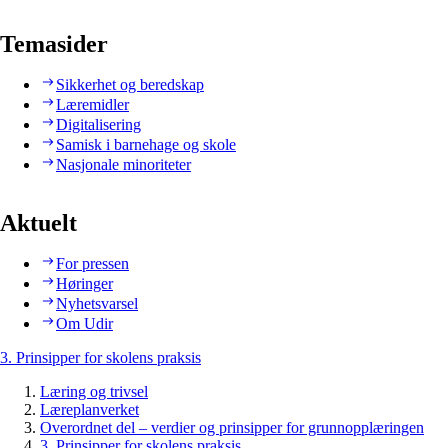
Temasider
Sikkerhet og beredskap
Læremidler
Digitalisering
Samisk i barnehage og skole
Nasjonale minoriteter
Aktuelt
For pressen
Høringer
Nyhetsvarsel
Om Udir
3. Prinsipper for skolens praksis
Læring og trivsel
Læreplanverket
Overordnet del – verdier og prinsipper for grunnopplæringen
3. Prinsipper for skolens praksis