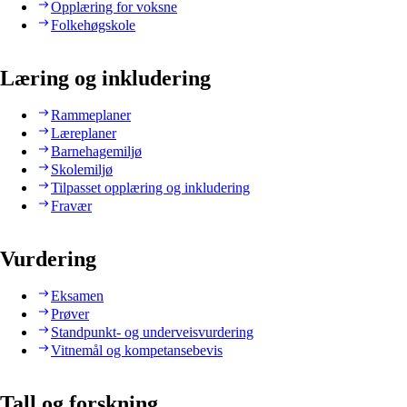
Opplæring for voksne
Folkehøgskole
Læring og inkludering
Rammeplaner
Læreplaner
Barnehagemiljø
Skolemiljø
Tilpasset opplæring og inkludering
Fravær
Vurdering
Eksamen
Prøver
Standpunkt- og underveisvurdering
Vitnemål og kompetansebevis
Tall og forskning