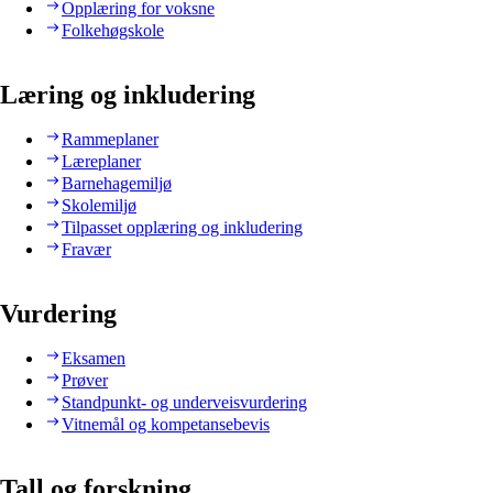
Opplæring for voksne
Folkehøgskole
Læring og inkludering
Rammeplaner
Læreplaner
Barnehagemiljø
Skolemiljø
Tilpasset opplæring og inkludering
Fravær
Vurdering
Eksamen
Prøver
Standpunkt- og underveisvurdering
Vitnemål og kompetansebevis
Tall og forskning