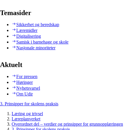
Temasider
Sikkerhet og beredskap
Læremidler
Digitalisering
Samisk i barnehage og skole
Nasjonale minoriteter
Aktuelt
For pressen
Høringer
Nyhetsvarsel
Om Udir
3. Prinsipper for skolens praksis
Læring og trivsel
Læreplanverket
Overordnet del – verdier og prinsipper for grunnopplæringen
3. Prinsipper for skolens praksis