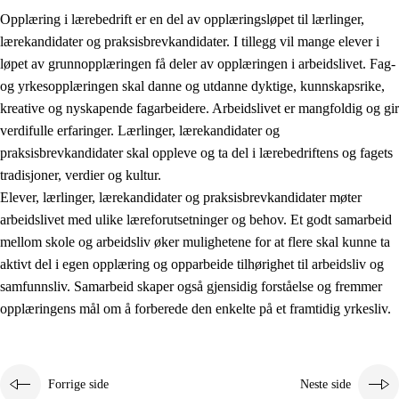
Opplæring i lærebedrift er en del av opplæringsløpet til lærlinger,
lærekandidater og praksisbrevkandidater. I tillegg vil mange elever i
løpet av grunnopplæringen få deler av opplæringen i arbeidslivet. Fag-
og yrkesopplæringen skal danne og utdanne dyktige, kunnskapsrike,
kreative og nyskapende fagarbeidere. Arbeidslivet er mangfoldig og gir
verdifulle erfaringer. Lærlinger, lærekandidater og
praksisbrevkandidater skal oppleve og ta del i lærebedriftens og fagets
tradisjoner, verdier og kultur.
Elever, lærlinger, lærekandidater og praksisbrevkandidater møter
3.
Prinsipper for skolens praksis
arbeidslivet med ulike læreforutsetninger og behov. Et godt samarbeid
mellom skole og arbeidsliv øker mulighetene for at flere skal kunne ta
3.1
Et inkluderende læringsmiljø
aktivt del i egen opplæring og opparbeide tilhørighet til arbeidsliv og
3.2
Undervisning og tilpasset opplæring
samfunnsliv. Samarbeid skaper også gjensidig forståelse og fremmer
opplæringens mål om å forberede den enkelte på et framtidig yrkesliv.
3.3
Samarbeid mellom hjem og skole
3.4
Opplæring i lærebedrift og arbeidsliv
3.5
Profesjonsfellesskap og skoleutvikling
Forrige side
Neste side