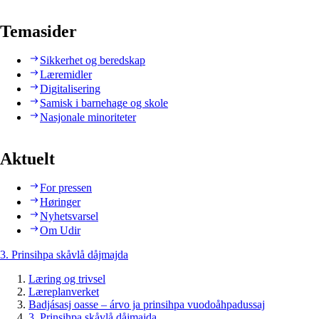
Temasider
Sikkerhet og beredskap
Læremidler
Digitalisering
Samisk i barnehage og skole
Nasjonale minoriteter
Aktuelt
For pressen
Høringer
Nyhetsvarsel
Om Udir
3. Prinsihpa skåvlå dåjmajda
Læring og trivsel
Læreplanverket
Badjásasj oasse – árvo ja prinsihpa vuodoåhpadussaj
3. Prinsihpa skåvlå dåjmajda