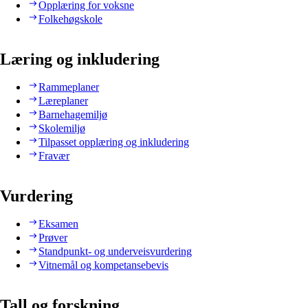
Opplæring for voksne
Folkehøgskole
Læring og inkludering
Rammeplaner
Læreplaner
Barnehagemiljø
Skolemiljø
Tilpasset opplæring og inkludering
Fravær
Vurdering
Eksamen
Prøver
Standpunkt- og underveisvurdering
Vitnemål og kompetansebevis
Tall og forskning