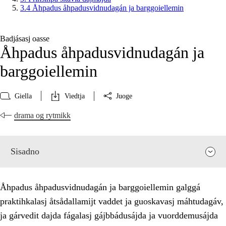
3.4 Åhpadus åhpadusvidnudagán ja barggoiellemin
Badjásasj oasse
Åhpadus åhpadusvidnudagán ja
barggoiellemin
Giella
Viedtja
Juoge
drama og rytmikk
Sisadno
Åhpadus åhpadusvidnudagán ja barggoiellemin galggá
praktihkalasj åtsådallamijt vaddet ja guoskavasj máhtudagáv,
ja gárvedit dajda fágalasj gájbbádusájda ja vuorddemusájda