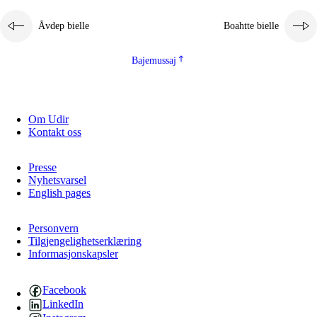
Åvdep bielle
Boahtte bielle
Bajemussaj
Om Udir
Kontakt oss
Presse
Nyhetsvarsel
English pages
Personvern
Tilgjengelighetserklæring
Informasjonskapsler
Facebook
LinkedIn