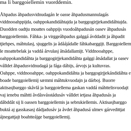
ma li barggoiellemin vuorddemin.
Åhpadus åhpadusvidnudagán le oasse åhpadusmannulagás
viddnooahppijda, oahppokandidáhtajda ja barggogirjjekandidáhtajda.
Duodden oadtju moattes oahppijs vuodoåhpadusán oasev åhpadusás
barggoiellemin. Fáhka- ja virggeåhpadus galggá ávddadit ja åhpadit
tjiehpes, máhtulasj, sjuggelis ja ådåájádalle fáhkabarggijt. Barggoiellem
le moattebelak ja vaddá árvulasj åtsådallamijt. Viddnooahppe,
oahppokandidáhta ja barggogirjjekandidáhta galggi åtsådallat ja oasev
válldet åhpadusvidnudagá ja fága dábijs, árvojs ja kultuvras.
3.
Prinsihpa skåvlå dåjmajda
Oahppe, viddnooahppe, oahppokandidáhta ja barggogirjjekándidáhta e
boade barggoiellemij sæmmi máhtukvuodajn ja dárboj. Buorre
3.1
Sebrudahtte oahppambirás
aktisasjbarggo skåvlå ja barggoiellema gaskan vaddá máhttelisvuodajt
3.2
Åhpadibme ja hiebadum åhpadus
vaj ienebu máhtti åvdåsvásstádusáv válldet ietjasa åhpadusás ja
dåbddåt sij li oassen barggoiellemis ja sebrukiellemis. Aktisasjbarggo
3.3
Aktisasjbarggo sijda ja skåvlå gaskan
buktá aj gasskasasj dádjadusáv ja åvdet åhpadusá ulmev gárvedittjat
3.4
Åhpadus åhpadusvidnudagán ja barggoiellemin
ájnegattjajt boahtteájge barggoiellemij.
3.5
Profesjåvnåaktisasjvuohta ja skåvllååvddånibme