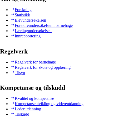
Forskning
Statistikk
Elevundersøkelsen
Foreldreundersøkelsen i barnehage
Lærlingundersøkelsen
Innrapportering
Regelverk
Regelverk for barnehage
Regelverk for skole og opplæring
Tilsyn
Kompetanse og tilskudd
Kvalitet og kompetanse
Kompetanseutvikling og videreutdanning
Lederutdanning
Tilskudd