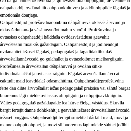
Go bargá nannet oktavuođa ja gullevašvuođa ohppiiguin, de veahkeha
oahpaheaddji ovdánahttit oahppankultuvrra ja addit ohppiide fágalaš ja
emotionála doarjaga.
Oahpaheddjiid profešuvdnadoaibma dáhpáhuvvá oktasaš árvvuid ja
oktasaš dutkan- ja vásáhusvuđot máhtu vuođul. Profešuvdna ja
ovttaskas oahpaheaddji hálddaša ovddasvástádusa geavahit
árvvošteami moalkás gažaldagain. Oahpaheaddjit ja jođiheaddjit
ovdánahttet iežaset fágalaš, pedagogalaš ja fágadidaktihkalaš
árvvoštallannávccaid go gulahallet ja ovttasdoibmet mielbargiiguin.
Profešunealla árvvoštallan dáhpáhuvvá ja ovdána sihke
individuálalaččat ja ovttas earáiguin. Fágalaš árvvoštallannávccat
eaktudit maid jeavddalaš ođasmahttima. Oahpaheaddjeprofešuvdna
ferte dan dihte árvvoštallat iežas pedagogalaš praksisa vai sáhttá bargat
buoremus lági mielde ovttaskas ohppiiguin ja oahppijoavkkuiguin.
Váttes pedagogalaš gažaldagaide lea hárve čielga vástádus. Skuvlla
bargit fertejit danne dohkkehit ja geavahit iežaset árvvoštallannávccaid
iežaset barggus. Oahpaheaddjit fertejit smiehttat dárkilit maid, movt ja
manne oahppit ohppet, ja movt sii buoremus lági mielde sáhttet jođihit