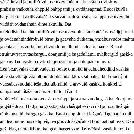
vástádusaid ja profešuvdnasearvevuođa mii berošta movt skuvlla
praksisa váikkuha ohppiid oahppamii ja ovdáneapmái. Buot skuvlla
bargit fertejit aktiivvalaččat searvat profešunealla oahppansearvevuhtii
viidásit ovdánahttin dihte skuvlla. Dát
mielddisbuktá ahte profešuvdnasearvevuohta smiehttá árvoválljejumiid
ja ovdánahttindárbbuid birra, ja geavaha dutkama, vásáhusvuđot máhtu
ja ehtalaš árvvoštallamiid vuođđun ulbmillaš doaimmaide. Buorit
struktuvrrat ovttasbargui, doarjumii ja bagadallamii mielbargiid gaskka
ja skuvllaid gaskka ovddidit juogadan- ja oahppankultuvrra.
Lea beaivválaš deaivvadeami bokte ohppiid ja oahpaheddjiid gaskka
ahte skuvlla govda ulbmil duohtandahkko. Oahpaheaddjit muosáhit
vuostálasvuođaid iešguđet ulbmiliid ja árvvuid gaskka konkrehta
oahpahusdilálašvuođain. Sii fertejit čađat
vihkkedallat deastta ovttaskas oahppi ja searvevuođa gaskka, doarjuma
ja gáibádusaid bidjama gaskka, skuvlaárgabeaivvi dál ja boahtteáigái
ráhkkanahttinbarggu gaskka. Buot oahppit leat iešguđetláganat, ja mii
ain lea buoremus oahppái, lea guovddášgažaldat buot oahpahusas. Dán
gažaldaga fertejit buohkat geat barget skuvllas ođđasit vástidit juohke