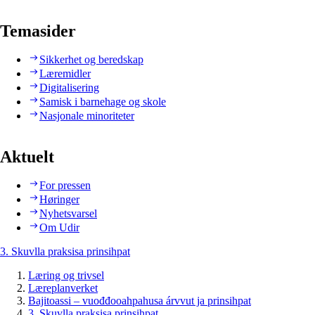
Temasider
Sikkerhet og beredskap
Læremidler
Digitalisering
Samisk i barnehage og skole
Nasjonale minoriteter
Aktuelt
For pressen
Høringer
Nyhetsvarsel
Om Udir
3. Skuvlla praksisa prinsihpat
Læring og trivsel
Læreplanverket
Bajitoassi – vuođđooahpahusa árvvut ja prinsihpat
3. Skuvlla praksisa prinsihpat