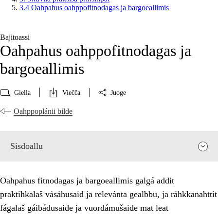
3.4 Oahpahus oahppofitnodagas ja bargoeallimis
Bajitoassi
Oahpahus oahppofitnodagas ja
bargoeallimis
Giella
Viečča
Juoge
Oahppoplánii bilde
Sisdoallu
Oahpahus fitnodagas ja bargoeallimis galgá addit
praktihkalaš vásáhusaid ja relevánta gealbbu, ja ráhkkanahttit
fágalaš gáibádusaide ja vuordámušaide mat leat