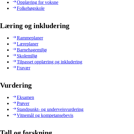
Opplæring for voksne
Folkehøgskole
Læring og inkludering
Rammeplaner
Læreplaner
Barnehagemiljø
Skolemiljø
Tilpasset opplæring og inkludering
Fravær
Vurdering
Eksamen
Prøver
Standpunkt- og underveisvurdering
Vitnemål og kompetansebevis
Tall og forskning