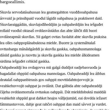
bargoeallimis.
Skuvla servodatásahussan lea geatnegahtton vuođđooahpahusa
árvvuid ja prinsihpaid vuođul lágidit oahpahusa ja praktiseret daid.
Skuvlaeaiggádiin, skuvlajođiheddjiin ja oahpaheddjiin lea iešguđet
rollaid vuođul oktasaš ovddasvástádus das ahte láhčit dili buori
ovdáneapmái skuvllas. Sii galget ovttas fuolahit ahte skuvlla praksisa
lea olles oahppoplánabuktosa mielde. Buorre ja systemáhtalaš
ovttasbargu mánáidgárddi ja skuvlla gaskka, oahpahusmannolaga
dásiid gaskka ja ruovttu ja skuvlla gaskka lea mielde álkideamen
3.
Skuvlla praksisa prinsihpat
sirdima iešguđet cehkiid gaskka.
Oahpaheaddji lea ovdagovva mii galgá duddjot oadjebasvuođa ja
3.1
Fátmmasteaddji oahppanbiras
bagadallat ohppiid oahpahusa mannolagas. Oahpaheaddji lea áibbas
3.2
Oahpaheapmi ja heivehuvvon oahpahus
deaŧalaš oahppanbirrasis gos oahppit movttiidahttojuvvojit ja
veahkehuvvojit oahppat ja ovdánit. Dat gáibida ahte oahpaheaddji
3.3
Ovttasbargu ruovttu ja skuvlla gaskka
čájeha ovddasmorraša ovttaskas oahppái. Dát mielddisbuktá maiddái
3.4
Oahpahus oahppofitnodagas ja bargoeallimis
veahkehit ohppiid geat dahket heajos válljejumiid, eai dovdda iežaset
fátmmastuvvon, dahje geat rahčet oahppat dan maid sávvet ja vurdet.
3.5
Profešuvdnasearvevuohta ja skuvlaovdáneapmi