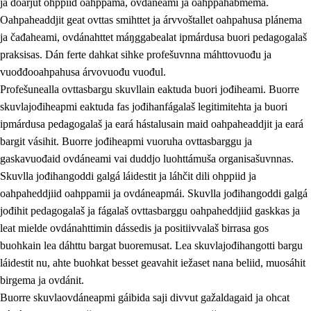
ja doarjut ohppiid oahppama, ovdáneami ja oahppahábmema.
Oahpaheaddjit geat ovttas smihttet ja árvvoštallet oahpahusa plánema
ja čađaheami, ovdánahttet máŋggabealat ipmárdusa buori pedagogalaš
praksisas. Dán ferte dahkat sihke profešuvnna máhttovuođu ja
vuođđooahpahusa árvovuođu vuođul.
Profešunealla ovttasbargu skuvllain eaktuda buori jođiheami. Buorre
skuvlajođiheapmi eaktuda fas jođihanfágalaš legitimitehta ja buori
ipmárdusa pedagogalaš ja eará hástalusain maid oahpaheaddjit ja eará
bargit vásihit. Buorre jođiheapmi vuoruha ovttasbarggu ja
gaskavuođaid ovdáneami vai duddjo luohttámuša organisašuvnnas.
Skuvlla jođihangoddi galgá láidestit ja láhčit dili ohppiid ja
oahpaheddjiid oahppamii ja ovdáneapmái. Skuvlla jođihangoddi galgá
jođihit pedagogalaš ja fágalaš ovttasbarggu oahpaheddjiid gaskkas ja
leat mielde ovdánahttimin dássedis ja positiivvalaš birrasa gos
buohkain lea dáhttu bargat buoremusat. Lea skuvlajođihangotti bargu
láidestit nu, ahte buohkat besset geavahit iežaset nana beliid, muosáhit
birgema ja ovdánit.
Buorre skuvlaovdáneapmi gáibida saji divvut gažaldagaid ja ohcat