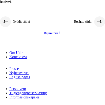
beaivvi.
Ovddit siidui
Boahtte siidui
Bajimužžii
Om Udir
Kontakt oss
Presse
Nyhetsvarsel
English pages
Personvern
Tilgjengelighetserklæring
Informasjonskapsler