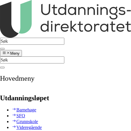
Meny
Hovedmeny
Utdanningsløpet
Barnehage
SFO
Grunnskole
Videregående