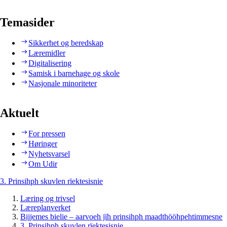
Temasider
Sikkerhet og beredskap
Læremidler
Digitalisering
Samisk i barnehage og skole
Nasjonale minoriteter
Aktuelt
For pressen
Høringer
Nyhetsvarsel
Om Udir
3. Prinsihph skuvlen rïektesisnie
Læring og trivsel
Læreplanverket
Bijjemes bielie – aarvoeh jïh prinsihph maadthööhpehtimmesne
3. Prinsihph skuvlen rïektesisnie