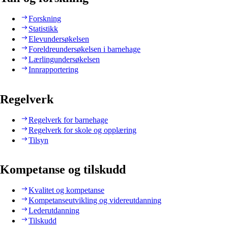
Forskning
Statistikk
Elevundersøkelsen
Foreldreundersøkelsen i barnehage
Lærlingundersøkelsen
Innrapportering
Regelverk
Regelverk for barnehage
Regelverk for skole og opplæring
Tilsyn
Kompetanse og tilskudd
Kvalitet og kompetanse
Kompetanseutvikling og videreutdanning
Lederutdanning
Tilskudd