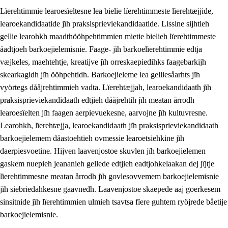
Lïerehtimmie learoesïeltesne lea bielie lïerehtimmeste lïerehtæjjide,
learoekandidaatide jïh praksisprieviekandidaatide. Lissine sijhtieh
gellie learohkh maadthööhpehtimmien mietie bielieh lïerehtimmeste
åadtjoeh barkoejielemisnie. Faage- jïh barkoelïerehtimmie edtja
væjkeles, maehtehtje, kreatijve jïh orreskaepiedihks faagebarkijh
skearkagidh jïh ööhpehtidh. Barkoejieleme lea gelliesåarhts jïh
vyörtegs dååjrehtimmieh vadta. Lïerehtæjjah, learoekandidaath jïh
praksisprieviekandidaath edtjieh dååjrehtih jïh meatan årrodh
learoesïelten jïh faagen aerpievuekesne, aarvojne jïh kultuvresne.
3.
Prinsihph skuvlen rïektesisnie
Learohkh, lïerehtæjja, learoekandidaath jïh praksisprieviekandidaath
barkoejielemem dåastoehtieh ovmessie learoetsiehkine jïh
3.1
Feerhmeles lïeremebyjrese
daerpiesvoetine. Hijven laavenjostoe skuvlen jïh barkoejielemen
3.2
Ööhpehtimmie jïh sjïehtedamme lïerehtimmie
gaskem nuepieh jeananieh gellede edtjieh eadtjohkelaakan dej jïjtje
lïerehtimmesne meatan årrodh jïh govlesovvemem barkoejielemisnie
3.3
Gåetie jïh skuvle laavenjostoeh
jïh siebriedahkesne gaavnedh. Laavenjostoe skaepede aaj goerkesem
3.4
Lïerehtimmie learoesïeltesne jïh barkoejielemisnie
sinsitnide jïh lïerehtimmien ulmieh tsavtsa fïere guhtem ryöjrede båetije
barkoejielemisnie.
3.5
Profesjonsektievoete jïh skuvleevtiedimmie