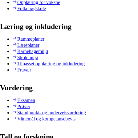
Opplæring for voksne
Folkehøgskole
Læring og inkludering
Rammeplaner
Læreplaner
Barnehagemiljø
Skolemiljø
Tilpasset opplæring og inkludering
Fravær
Vurdering
Eksamen
Prøver
Standpunkt- og underveisvurdering
Vitnemål og kompetansebevis
Tall og forskning