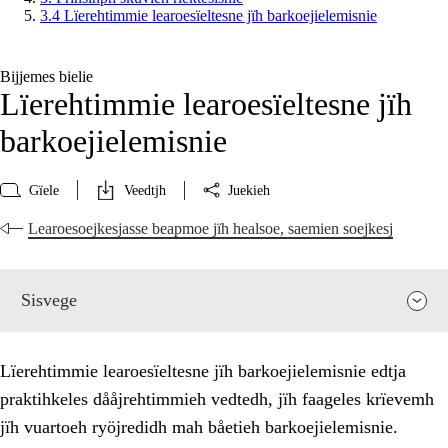
3.4 Lïerehtimmie learoesïeltesne jïh barkoejielemisnie
Bijjemes bielie
Lïerehtimmie learoesïeltesne jïh
barkoejielemisnie
Gïele
Veedtjh
Juekieh
Learoesoejkesjasse beapmoe jïh healsoe, saemien soejkesj
Sisvege
Lïerehtimmie learoesïeltesne jïh barkoejielemisnie edtja
praktihkeles dååjrehtimmieh vedtedh, jïh faageles krïevemh
jïh vuartoeh ryöjredidh mah båetieh barkoejielemisnie.