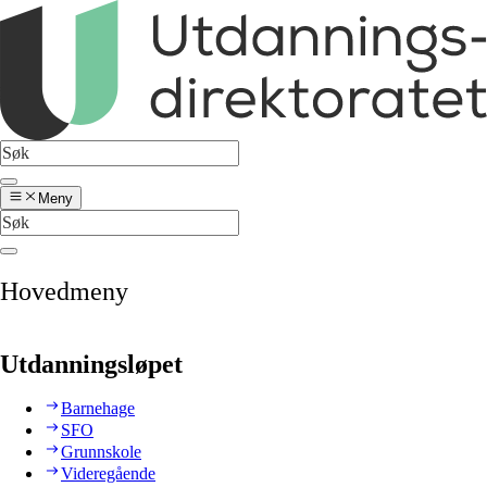
Meny
Hovedmeny
Utdanningsløpet
Barnehage
SFO
Grunnskole
Videregående