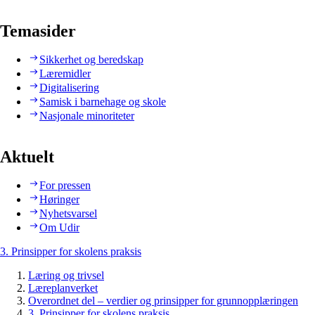
Temasider
Sikkerhet og beredskap
Læremidler
Digitalisering
Samisk i barnehage og skole
Nasjonale minoriteter
Aktuelt
For pressen
Høringer
Nyhetsvarsel
Om Udir
3. Prinsipper for skolens praksis
Læring og trivsel
Læreplanverket
Overordnet del – verdier og prinsipper for grunnopplæringen
3. Prinsipper for skolens praksis