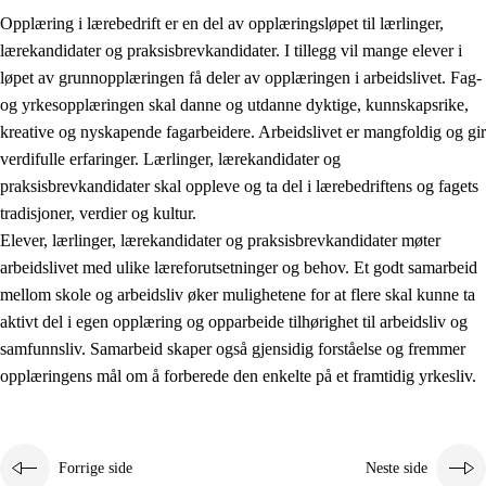
Opplæring i lærebedrift er en del av opplæringsløpet til lærlinger,
lærekandidater og praksisbrevkandidater. I tillegg vil mange elever i
løpet av grunnopplæringen få deler av opplæringen i arbeidslivet. Fag-
og yrkesopplæringen skal danne og utdanne dyktige, kunnskapsrike,
kreative og nyskapende fagarbeidere. Arbeidslivet er mangfoldig og gir
verdifulle erfaringer. Lærlinger, lærekandidater og
praksisbrevkandidater skal oppleve og ta del i lærebedriftens og fagets
tradisjoner, verdier og kultur.
Elever, lærlinger, lærekandidater og praksisbrevkandidater møter
3.
Prinsipper for skolens praksis
arbeidslivet med ulike læreforutsetninger og behov. Et godt samarbeid
mellom skole og arbeidsliv øker mulighetene for at flere skal kunne ta
3.1
Et inkluderende læringsmiljø
aktivt del i egen opplæring og opparbeide tilhørighet til arbeidsliv og
3.2
Undervisning og tilpasset opplæring
samfunnsliv. Samarbeid skaper også gjensidig forståelse og fremmer
opplæringens mål om å forberede den enkelte på et framtidig yrkesliv.
3.3
Samarbeid mellom hjem og skole
3.4
Opplæring i lærebedrift og arbeidsliv
3.5
Profesjonsfellesskap og skoleutvikling
Forrige side
Neste side