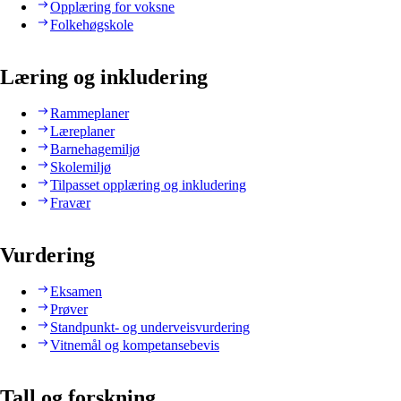
Opplæring for voksne
Folkehøgskole
Læring og inkludering
Rammeplaner
Læreplaner
Barnehagemiljø
Skolemiljø
Tilpasset opplæring og inkludering
Fravær
Vurdering
Eksamen
Prøver
Standpunkt- og underveisvurdering
Vitnemål og kompetansebevis
Tall og forskning