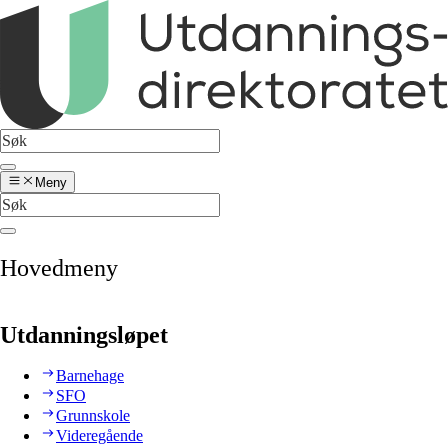
Meny
Hovedmeny
Utdanningsløpet
Barnehage
SFO
Grunnskole
Videregående