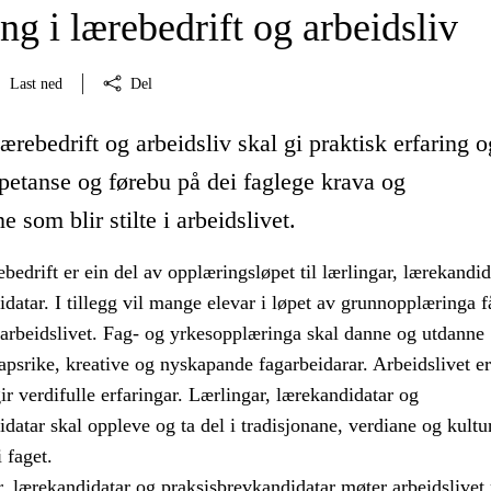
g i lærebedrift og arbeidsliv
Last ned
Del
ærebedrift og arbeidsliv skal gi praktisk erfaring o
petanse og førebu på dei faglege krava og
 som blir stilte i arbeidslivet.
bedrift er ein del av opplæringsløpet til lærlingar, lærekandid
datar. I tillegg vil mange elevar i løpet av grunnopplæringa f
 arbeidslivet. Fag- og yrkesopplæringa skal danne og utdanne
psrike, kreative og nyskapande fagarbeidarar. Arbeidslivet er
r verdifulle erfaringar. Lærlingar, lærekandidatar og
datar skal oppleve og ta del i tradisjonane, verdiane og kultu
 faget.
r, lærekandidatar og praksisbrevkandidatar møter arbeidslive