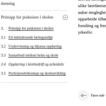
danning
ulike læreføres
aukar moglegheit
Prinsipp for praksisen i skolen
opparbeide tilhø
forståing og fr
3.
Prinsipp for praksisen i skolen
yrkesliv.
3.1
Eit inkluderande læringsmiljø
3.2
Undervisning og tilpassa opplæring
3.3
Samarbeid mellom heim og skole
3.4
Opplæring i lærebedrift og arbeidsliv
3.5
Profesjonsfellesskap og skoleutvikling
Førre side