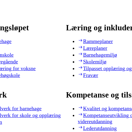
ngsløpet
Læring og inklude
ehage
Rammeplaner
Læreplaner
nskole
Barnehagemiljø
regående
Skolemiljø
æring for voksne
Tilpasset opplæring og
ehøgskole
Fravær
rk
Kompetanse og til
lverk for barnehage
Kvalitet og kompetans
lverk for skole og opplæring
Kompetanseutvikling 
videreutdanning
n
Lederutdanning