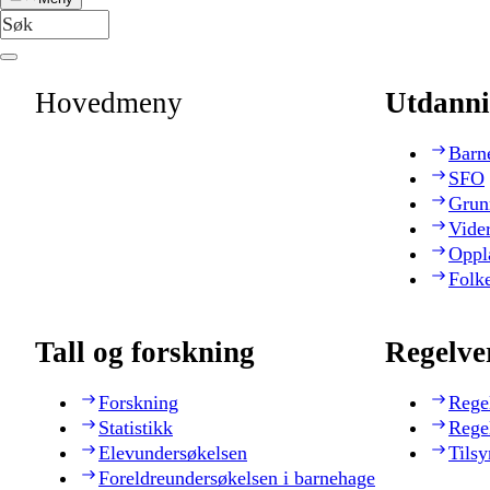
Hovedmeny
Utdanni
Barn
SFO
Grun
Vide
Oppl
Folk
Tall og forskning
Regelve
Forskning
Rege
Statistikk
Rege
Elevundersøkelsen
Tilsy
Foreldreundersøkelsen i barnehage