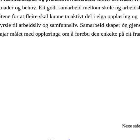
etnader og behov. Eit godt samarbeid mellom skole og arbeidsl
ene for at fleire skal kunne ta aktivt del i eiga opplæring og
yrsle til arbeidsliv og samfunnsliv. Samarbeid skaper òg gjen
emjar målet med opplæringa om å førebu den enkelte på eit fra
Neste sid