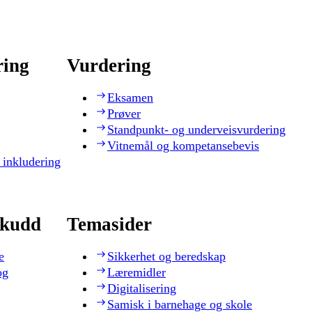
ring
Vurdering
Eksamen
Prøver
Standpunkt- og underveisvurdering
Vitnemål og kompetansebevis
 inkludering
skudd
Temasider
e
Sikkerhet og beredskap
og
Læremidler
Digitalisering
Samisk i barnehage og skole