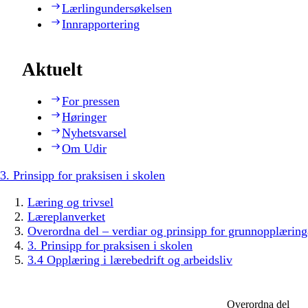
Lærlingundersøkelsen
Innrapportering
Aktuelt
For pressen
Høringer
Nyhetsvarsel
Om Udir
3. Prinsipp for praksisen i skolen
Læring og trivsel
Læreplanverket
Overordna del – verdiar og prinsipp for grunnopplæring
3. Prinsipp for praksisen i skolen
3.4 Opplæring i lærebedrift og arbeidsliv
Overordna del