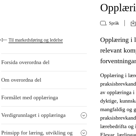
Opplærin
Språk
Opplæring i l
Til markedsføring og ledelse
relevant kom
forventningane
Forsida overordna del
Opplæring i lære
Om overordna del
praksisbrevkandi
av opplæringa i
Formålet med opplæringa
dyktige, kunnska
mangfaldig og gi
Verdigrunnlaget i opplæringa
praksisbrevkandi
lærebedrifta og i
Prinsipp for læring, utvikling og
Elevar, lærlinga