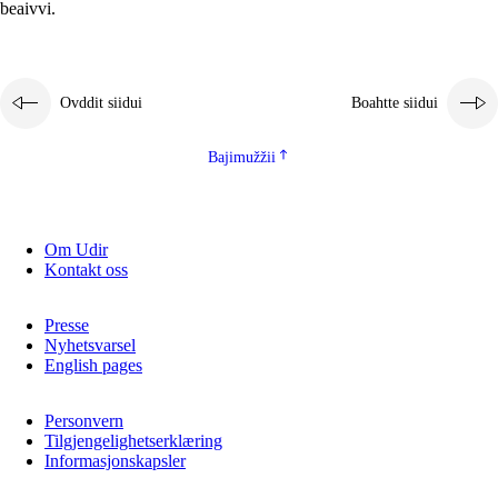
beaivvi.
Ovddit siidui
Boahtte siidui
Bajimužžii
Om Udir
Kontakt oss
Presse
Nyhetsvarsel
English pages
Personvern
Tilgjengelighetserklæring
Informasjonskapsler