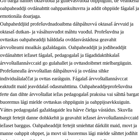
Go bargá nannet oktavuođa ja gullevašvuođa ohppiiguin, de veahkeha
oahpaheaddji ovdánahttit oahppankultuvrra ja addit ohppiide fágalaš ja
emotionála doarjaga.
Oahpaheddjiid profešuvdnadoaibma dáhpáhuvvá oktasaš árvvuid ja
oktasaš dutkan- ja vásáhusvuđot máhtu vuođul. Profešuvdna ja
ovttaskas oahpaheaddji hálddaša ovddasvástádusa geavahit
árvvošteami moalkás gažaldagain. Oahpaheaddjit ja jođiheaddjit
ovdánahttet iežaset fágalaš, pedagogalaš ja fágadidaktihkalaš
árvvoštallannávccaid go gulahallet ja ovttasdoibmet mielbargiiguin.
Profešunealla árvvoštallan dáhpáhuvvá ja ovdána sihke
individuálalaččat ja ovttas earáiguin. Fágalaš árvvoštallannávccat
eaktudit maid jeavddalaš ođasmahttima. Oahpaheaddjeprofešuvdna
ferte dan dihte árvvoštallat iežas pedagogalaš praksisa vai sáhttá bargat
buoremus lági mielde ovttaskas ohppiiguin ja oahppijoavkkuiguin.
Váttes pedagogalaš gažaldagaide lea hárve čielga vástádus. Skuvlla
bargit fertejit danne dohkkehit ja geavahit iežaset árvvoštallannávccaid
iežaset barggus. Oahpaheaddjit fertejit smiehttat dárkilit maid, movt ja
manne oahppit ohppet, ja movt sii buoremus lági mielde sáhttet jođihit