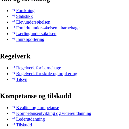
Forskning
Statistikk
Elevundersøkelsen
Foreldreundersøkelsen i barnehage
Lærlingundersøkelsen
Innrapportering
Regelverk
Regelverk for barnehage
Regelverk for skole og opplæring
Tilsyn
Kompetanse og tilskudd
Kvalitet og kompetanse
Kompetanseutvikling og videreutdanning
Lederutdanning
Tilskudd