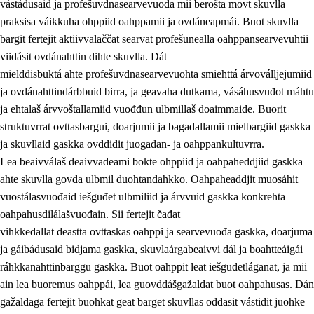
vástádusaid ja profešuvdnasearvevuođa mii berošta movt skuvlla
praksisa váikkuha ohppiid oahppamii ja ovdáneapmái. Buot skuvlla
bargit fertejit aktiivvalaččat searvat profešunealla oahppansearvevuhtii
viidásit ovdánahttin dihte skuvlla. Dát
mielddisbuktá ahte profešuvdnasearvevuohta smiehttá árvoválljejumiid
ja ovdánahttindárbbuid birra, ja geavaha dutkama, vásáhusvuđot máhtu
ja ehtalaš árvvoštallamiid vuođđun ulbmillaš doaimmaide. Buorit
struktuvrrat ovttasbargui, doarjumii ja bagadallamii mielbargiid gaskka
ja skuvllaid gaskka ovddidit juogadan- ja oahppankultuvrra.
Lea beaivválaš deaivvadeami bokte ohppiid ja oahpaheddjiid gaskka
ahte skuvlla govda ulbmil duohtandahkko. Oahpaheaddjit muosáhit
vuostálasvuođaid iešguđet ulbmiliid ja árvvuid gaskka konkrehta
oahpahusdilálašvuođain. Sii fertejit čađat
vihkkedallat deastta ovttaskas oahppi ja searvevuođa gaskka, doarjuma
ja gáibádusaid bidjama gaskka, skuvlaárgabeaivvi dál ja boahtteáigái
ráhkkanahttinbarggu gaskka. Buot oahppit leat iešguđetláganat, ja mii
ain lea buoremus oahppái, lea guovddášgažaldat buot oahpahusas. Dán
gažaldaga fertejit buohkat geat barget skuvllas ođđasit vástidit juohke