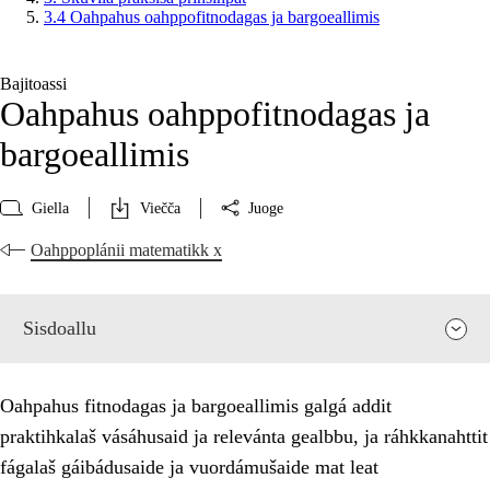
3.4 Oahpahus oahppofitnodagas ja bargoeallimis
Bajitoassi
Oahpahus oahppofitnodagas ja
bargoeallimis
Giella
Viečča
Juoge
Oahppoplánii matematikk x
Sisdoallu
Oahpahus fitnodagas ja bargoeallimis galgá addit
praktihkalaš vásáhusaid ja relevánta gealbbu, ja ráhkkanahttit
fágalaš gáibádusaide ja vuordámušaide mat leat