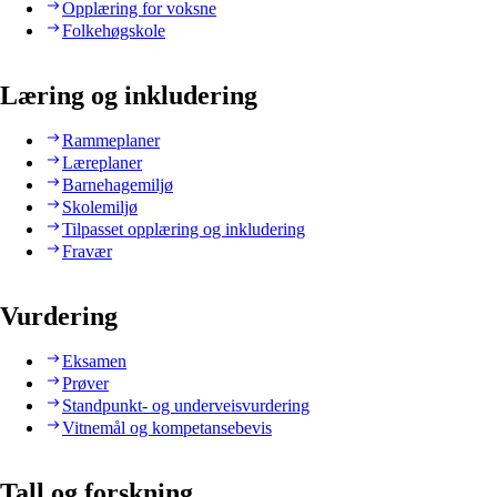
Opplæring for voksne
Folkehøgskole
Læring og inkludering
Rammeplaner
Læreplaner
Barnehagemiljø
Skolemiljø
Tilpasset opplæring og inkludering
Fravær
Vurdering
Eksamen
Prøver
Standpunkt- og underveisvurdering
Vitnemål og kompetansebevis
Tall og forskning