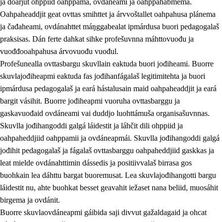
ja doarjut ohppiid oahppama, ovdáneami ja oahppahábmema.
Oahpaheaddjit geat ovttas smihttet ja árvvoštallet oahpahusa plánema
ja čađaheami, ovdánahttet máŋggabealat ipmárdusa buori pedagogalaš
praksisas. Dán ferte dahkat sihke profešuvnna máhttovuođu ja
vuođđooahpahusa árvovuođu vuođul.
Profešunealla ovttasbargu skuvllain eaktuda buori jođiheami. Buorre
skuvlajođiheapmi eaktuda fas jođihanfágalaš legitimitehta ja buori
ipmárdusa pedagogalaš ja eará hástalusain maid oahpaheaddjit ja eará
bargit vásihit. Buorre jođiheapmi vuoruha ovttasbarggu ja
gaskavuođaid ovdáneami vai duddjo luohttámuša organisašuvnnas.
Skuvlla jođihangoddi galgá láidestit ja láhčit dili ohppiid ja
oahpaheddjiid oahppamii ja ovdáneapmái. Skuvlla jođihangoddi galgá
jođihit pedagogalaš ja fágalaš ovttasbarggu oahpaheddjiid gaskkas ja
leat mielde ovdánahttimin dássedis ja positiivvalaš birrasa gos
buohkain lea dáhttu bargat buoremusat. Lea skuvlajođihangotti bargu
láidestit nu, ahte buohkat besset geavahit iežaset nana beliid, muosáhit
birgema ja ovdánit.
Buorre skuvlaovdáneapmi gáibida saji divvut gažaldagaid ja ohcat