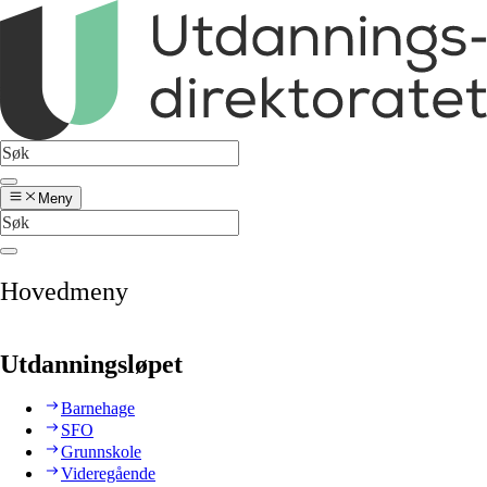
Meny
Hovedmeny
Utdanningsløpet
Barnehage
SFO
Grunnskole
Videregående