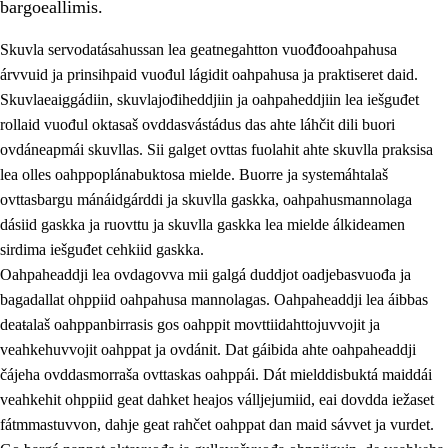
bargoeallimis.
Skuvla servodatásahussan lea geatnegahtton vuođđooahpahusa
árvvuid ja prinsihpaid vuođul lágidit oahpahusa ja praktiseret daid.
Skuvlaeaiggádiin, skuvlajođiheddjiin ja oahpaheddjiin lea iešguđet
rollaid vuođul oktasaš ovddasvástádus das ahte láhčit dili buori
ovdáneapmái skuvllas. Sii galget ovttas fuolahit ahte skuvlla praksisa
lea olles oahppoplánabuktosa mielde. Buorre ja systemáhtalaš
ovttasbargu mánáidgárddi ja skuvlla gaskka, oahpahusmannolaga
dásiid gaskka ja ruovttu ja skuvlla gaskka lea mielde álkideamen
3.
Skuvlla praksisa prinsihpat
sirdima iešguđet cehkiid gaskka.
Oahpaheaddji lea ovdagovva mii galgá duddjot oadjebasvuođa ja
3.1
Fátmmasteaddji oahppanbiras
bagadallat ohppiid oahpahusa mannolagas. Oahpaheaddji lea áibbas
3.2
Oahpaheapmi ja heivehuvvon oahpahus
deaŧalaš oahppanbirrasis gos oahppit movttiidahttojuvvojit ja
veahkehuvvojit oahppat ja ovdánit. Dat gáibida ahte oahpaheaddji
3.3
Ovttasbargu ruovttu ja skuvlla gaskka
čájeha ovddasmorraša ovttaskas oahppái. Dát mielddisbuktá maiddái
3.4
Oahpahus oahppofitnodagas ja bargoeallimis
veahkehit ohppiid geat dahket heajos válljejumiid, eai dovdda iežaset
fátmmastuvvon, dahje geat rahčet oahppat dan maid sávvet ja vurdet.
3.5
Profešuvdnasearvevuohta ja skuvlaovdáneapmi