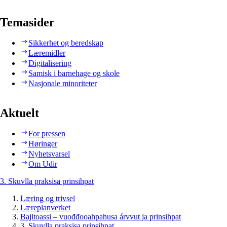
Temasider
Sikkerhet og beredskap
Læremidler
Digitalisering
Samisk i barnehage og skole
Nasjonale minoriteter
Aktuelt
For pressen
Høringer
Nyhetsvarsel
Om Udir
3. Skuvlla praksisa prinsihpat
Læring og trivsel
Læreplanverket
Bajitoassi – vuođđooahpahusa árvvut ja prinsihpat
3. Skuvlla praksisa prinsihpat