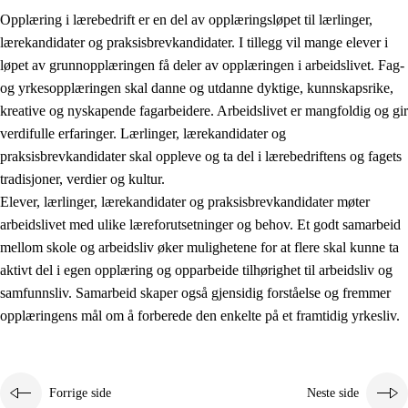
Opplæring i lærebedrift er en del av opplæringsløpet til lærlinger,
lærekandidater og praksisbrevkandidater. I tillegg vil mange elever i
løpet av grunnopplæringen få deler av opplæringen i arbeidslivet. Fag-
og yrkesopplæringen skal danne og utdanne dyktige, kunnskapsrike,
kreative og nyskapende fagarbeidere. Arbeidslivet er mangfoldig og gir
verdifulle erfaringer. Lærlinger, lærekandidater og
praksisbrevkandidater skal oppleve og ta del i lærebedriftens og fagets
tradisjoner, verdier og kultur.
Elever, lærlinger, lærekandidater og praksisbrevkandidater møter
3.
Prinsipper for skolens praksis
arbeidslivet med ulike læreforutsetninger og behov. Et godt samarbeid
mellom skole og arbeidsliv øker mulighetene for at flere skal kunne ta
3.1
Et inkluderende læringsmiljø
aktivt del i egen opplæring og opparbeide tilhørighet til arbeidsliv og
3.2
Undervisning og tilpasset opplæring
samfunnsliv. Samarbeid skaper også gjensidig forståelse og fremmer
opplæringens mål om å forberede den enkelte på et framtidig yrkesliv.
3.3
Samarbeid mellom hjem og skole
3.4
Opplæring i lærebedrift og arbeidsliv
3.5
Profesjonsfellesskap og skoleutvikling
Forrige side
Neste side