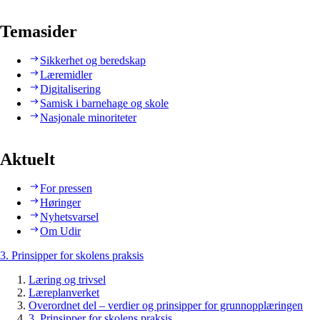
Temasider
Sikkerhet og beredskap
Læremidler
Digitalisering
Samisk i barnehage og skole
Nasjonale minoriteter
Aktuelt
For pressen
Høringer
Nyhetsvarsel
Om Udir
3. Prinsipper for skolens praksis
Læring og trivsel
Læreplanverket
Overordnet del – verdier og prinsipper for grunnopplæringen
3. Prinsipper for skolens praksis