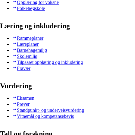
Opplæring for voksne
Folkehøgskole
Læring og inkludering
Rammeplaner
Læreplaner
Barnehagemiljø
Skolemiljø
Tilpasset opplæring og inkludering
Fravær
Vurdering
Eksamen
Prøver
Standpunkt- og underveisvurdering
Vitnemål og kompetansebevis
Tall og forskning