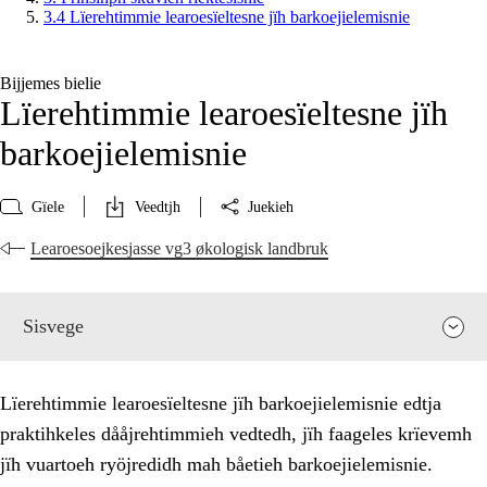
3.4 Lïerehtimmie learoesïeltesne jïh barkoejielemisnie
Bijjemes bielie
Lïerehtimmie learoesïeltesne jïh
barkoejielemisnie
Gïele
Veedtjh
Juekieh
Learoesoejkesjasse vg3 økologisk landbruk
Sisvege
Lïerehtimmie learoesïeltesne jïh barkoejielemisnie edtja
praktihkeles dååjrehtimmieh vedtedh, jïh faageles krïevemh
jïh vuartoeh ryöjredidh mah båetieh barkoejielemisnie.