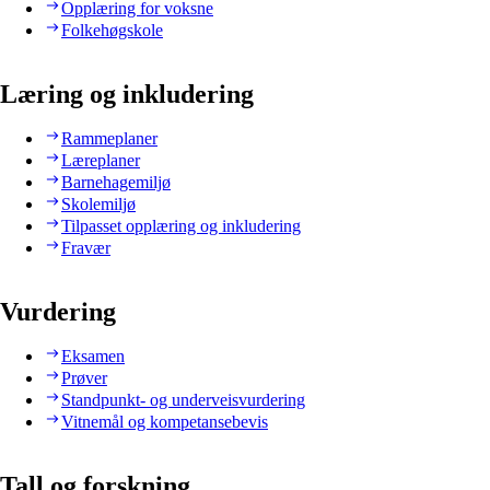
Opplæring for voksne
Folkehøgskole
Læring og inkludering
Rammeplaner
Læreplaner
Barnehagemiljø
Skolemiljø
Tilpasset opplæring og inkludering
Fravær
Vurdering
Eksamen
Prøver
Standpunkt- og underveisvurdering
Vitnemål og kompetansebevis
Tall og forskning