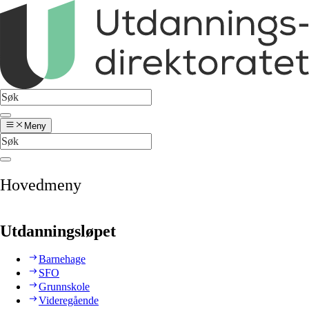
Meny
Hovedmeny
Utdanningsløpet
Barnehage
SFO
Grunnskole
Videregående