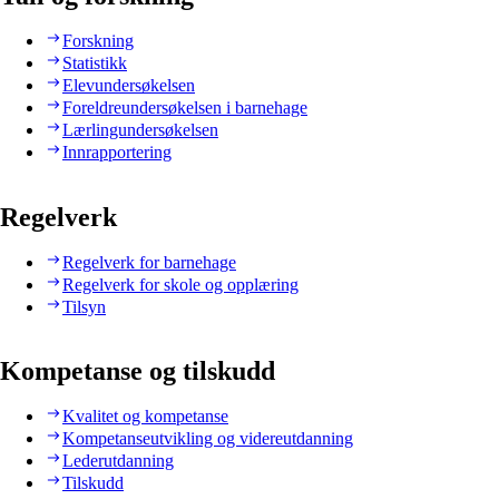
Forskning
Statistikk
Elevundersøkelsen
Foreldreundersøkelsen i barnehage
Lærlingundersøkelsen
Innrapportering
Regelverk
Regelverk for barnehage
Regelverk for skole og opplæring
Tilsyn
Kompetanse og tilskudd
Kvalitet og kompetanse
Kompetanseutvikling og videreutdanning
Lederutdanning
Tilskudd