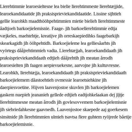
Lïerehtimmie learoesïeltesne lea bielie lïerehtimmeste lïerehtæjjide,
learoekandidaatide jïh praksisprieviekandidaatide. Lissine sijhtieh
gellie learohkh maadthööhpehtimmien mietie bielieh lïerehtimmeste
åadtjoeh barkoejielemisnie. Faage- jïh barkoelïerehtimmie edtja
væjkeles, maehtehtje, kreatijve jïh orreskaepiedihks faagebarkijh
skearkagidh jïh ööhpehtidh. Barkoejieleme lea gelliesåarhts jïh
vyörtegs dååjrehtimmieh vadta. Lïerehtæjjah, learoekandidaath jïh
praksisprieviekandidaath edtjieh dååjrehtih jïh meatan årrodh
learoesïelten jïh faagen aerpievuekesne, aarvojne jïh kultuvresne.
3.
Prinsihph skuvlen rïektesisnie
Learohkh, lïerehtæjja, learoekandidaath jïh praksisprieviekandidaath
barkoejielemem dåastoehtieh ovmessie learoetsiehkine jïh
3.1
Feerhmeles lïeremebyjrese
daerpiesvoetine. Hijven laavenjostoe skuvlen jïh barkoejielemen
3.2
Ööhpehtimmie jïh sjïehtedamme lïerehtimmie
gaskem nuepieh jeananieh gellede edtjieh eadtjohkelaakan dej jïjtje
lïerehtimmesne meatan årrodh jïh govlesovvemem barkoejielemisnie
3.3
Gåetie jïh skuvle laavenjostoeh
jïh siebriedahkesne gaavnedh. Laavenjostoe skaepede aaj goerkesem
3.4
Lïerehtimmie learoesïeltesne jïh barkoejielemisnie
sinsitnide jïh lïerehtimmien ulmieh tsavtsa fïere guhtem ryöjrede båetije
barkoejielemisnie.
3.5
Profesjonsektievoete jïh skuvleevtiedimmie