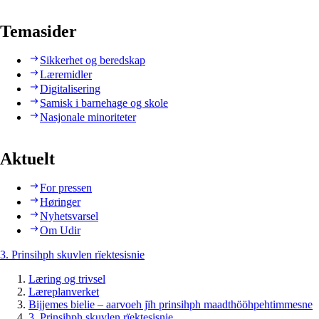
Temasider
Sikkerhet og beredskap
Læremidler
Digitalisering
Samisk i barnehage og skole
Nasjonale minoriteter
Aktuelt
For pressen
Høringer
Nyhetsvarsel
Om Udir
3. Prinsihph skuvlen rïektesisnie
Læring og trivsel
Læreplanverket
Bijjemes bielie – aarvoeh jïh prinsihph maadthööhpehtimmesne
3. Prinsihph skuvlen rïektesisnie