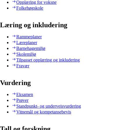
Opplæring for voksne
Folkehøgskole
Læring og inkludering
Rammeplaner
Læreplaner
Barnehagemiljø
Skolemiljø
Tilpasset opplæring og inkludering
Fravær
Vurdering
Eksamen
Prøver
Standpunkt- og underveisvurdering
Vitnemål og kompetansebevis
Tall og forskning