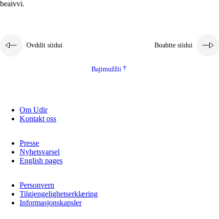
beaivvi.
Ovddit siidui
Boahtte siidui
Bajimužžii
Om Udir
Kontakt oss
Presse
Nyhetsvarsel
English pages
Personvern
Tilgjengelighetserklæring
Informasjonskapsler