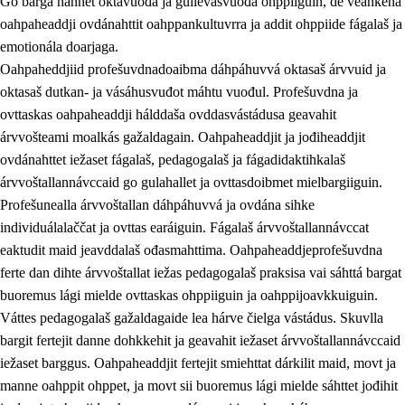
Go bargá nannet oktavuođa ja gullevašvuođa ohppiiguin, de veahkeha
oahpaheaddji ovdánahttit oahppankultuvrra ja addit ohppiide fágalaš ja
emotionála doarjaga.
Oahpaheddjiid profešuvdnadoaibma dáhpáhuvvá oktasaš árvvuid ja
oktasaš dutkan- ja vásáhusvuđot máhtu vuođul. Profešuvdna ja
ovttaskas oahpaheaddji hálddaša ovddasvástádusa geavahit
árvvošteami moalkás gažaldagain. Oahpaheaddjit ja jođiheaddjit
ovdánahttet iežaset fágalaš, pedagogalaš ja fágadidaktihkalaš
árvvoštallannávccaid go gulahallet ja ovttasdoibmet mielbargiiguin.
Profešunealla árvvoštallan dáhpáhuvvá ja ovdána sihke
individuálalaččat ja ovttas earáiguin. Fágalaš árvvoštallannávccat
eaktudit maid jeavddalaš ođasmahttima. Oahpaheaddjeprofešuvdna
ferte dan dihte árvvoštallat iežas pedagogalaš praksisa vai sáhttá bargat
buoremus lági mielde ovttaskas ohppiiguin ja oahppijoavkkuiguin.
Váttes pedagogalaš gažaldagaide lea hárve čielga vástádus. Skuvlla
bargit fertejit danne dohkkehit ja geavahit iežaset árvvoštallannávccaid
iežaset barggus. Oahpaheaddjit fertejit smiehttat dárkilit maid, movt ja
manne oahppit ohppet, ja movt sii buoremus lági mielde sáhttet jođihit