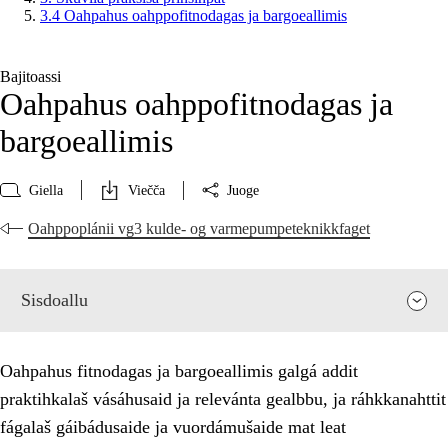
3.4 Oahpahus oahppofitnodagas ja bargoeallimis
Bajitoassi
Oahpahus oahppofitnodagas ja
bargoeallimis
Giella
Viečča
Juoge
Oahppoplánii vg3 kulde- og varmepumpeteknikkfaget
Sisdoallu
Oahpahus fitnodagas ja bargoeallimis galgá addit
praktihkalaš vásáhusaid ja relevánta gealbbu, ja ráhkkanahttit
fágalaš gáibádusaide ja vuordámušaide mat leat