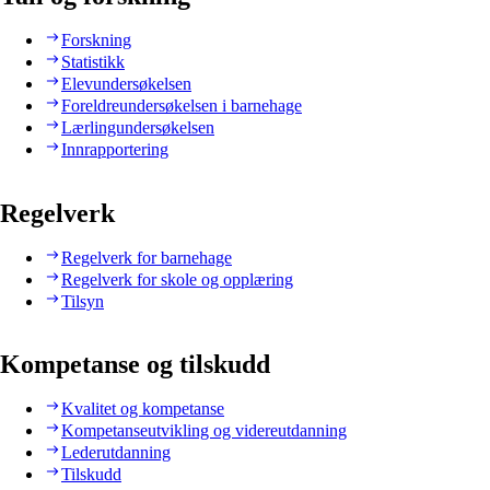
Forskning
Statistikk
Elevundersøkelsen
Foreldreundersøkelsen i barnehage
Lærlingundersøkelsen
Innrapportering
Regelverk
Regelverk for barnehage
Regelverk for skole og opplæring
Tilsyn
Kompetanse og tilskudd
Kvalitet og kompetanse
Kompetanseutvikling og videreutdanning
Lederutdanning
Tilskudd