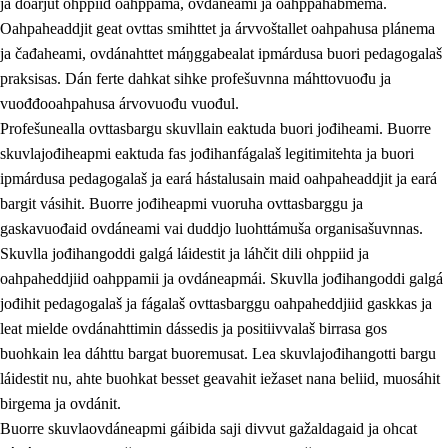
ja doarjut ohppiid oahppama, ovdáneami ja oahppahábmema.
Oahpaheaddjit geat ovttas smihttet ja árvvoštallet oahpahusa plánema
ja čađaheami, ovdánahttet máŋggabealat ipmárdusa buori pedagogalaš
praksisas. Dán ferte dahkat sihke profešuvnna máhttovuođu ja
vuođđooahpahusa árvovuođu vuođul.
Profešunealla ovttasbargu skuvllain eaktuda buori jođiheami. Buorre
skuvlajođiheapmi eaktuda fas jođihanfágalaš legitimitehta ja buori
ipmárdusa pedagogalaš ja eará hástalusain maid oahpaheaddjit ja eará
bargit vásihit. Buorre jođiheapmi vuoruha ovttasbarggu ja
gaskavuođaid ovdáneami vai duddjo luohttámuša organisašuvnnas.
Skuvlla jođihangoddi galgá láidestit ja láhčit dili ohppiid ja
oahpaheddjiid oahppamii ja ovdáneapmái. Skuvlla jođihangoddi galgá
jođihit pedagogalaš ja fágalaš ovttasbarggu oahpaheddjiid gaskkas ja
leat mielde ovdánahttimin dássedis ja positiivvalaš birrasa gos
buohkain lea dáhttu bargat buoremusat. Lea skuvlajođihangotti bargu
láidestit nu, ahte buohkat besset geavahit iežaset nana beliid, muosáhit
birgema ja ovdánit.
Buorre skuvlaovdáneapmi gáibida saji divvut gažaldagaid ja ohcat