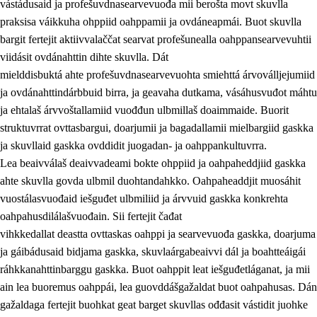
vástádusaid ja profešuvdnasearvevuođa mii berošta movt skuvlla
praksisa váikkuha ohppiid oahppamii ja ovdáneapmái. Buot skuvlla
bargit fertejit aktiivvalaččat searvat profešunealla oahppansearvevuhtii
viidásit ovdánahttin dihte skuvlla. Dát
mielddisbuktá ahte profešuvdnasearvevuohta smiehttá árvoválljejumiid
ja ovdánahttindárbbuid birra, ja geavaha dutkama, vásáhusvuđot máhtu
ja ehtalaš árvvoštallamiid vuođđun ulbmillaš doaimmaide. Buorit
struktuvrrat ovttasbargui, doarjumii ja bagadallamii mielbargiid gaskka
ja skuvllaid gaskka ovddidit juogadan- ja oahppankultuvrra.
Lea beaivválaš deaivvadeami bokte ohppiid ja oahpaheddjiid gaskka
ahte skuvlla govda ulbmil duohtandahkko. Oahpaheaddjit muosáhit
vuostálasvuođaid iešguđet ulbmiliid ja árvvuid gaskka konkrehta
oahpahusdilálašvuođain. Sii fertejit čađat
vihkkedallat deastta ovttaskas oahppi ja searvevuođa gaskka, doarjuma
ja gáibádusaid bidjama gaskka, skuvlaárgabeaivvi dál ja boahtteáigái
ráhkkanahttinbarggu gaskka. Buot oahppit leat iešguđetláganat, ja mii
ain lea buoremus oahppái, lea guovddášgažaldat buot oahpahusas. Dán
gažaldaga fertejit buohkat geat barget skuvllas ođđasit vástidit juohke