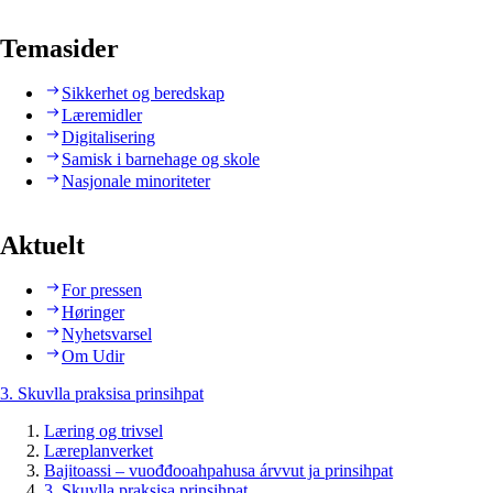
Temasider
Sikkerhet og beredskap
Læremidler
Digitalisering
Samisk i barnehage og skole
Nasjonale minoriteter
Aktuelt
For pressen
Høringer
Nyhetsvarsel
Om Udir
3. Skuvlla praksisa prinsihpat
Læring og trivsel
Læreplanverket
Bajitoassi – vuođđooahpahusa árvvut ja prinsihpat
3. Skuvlla praksisa prinsihpat