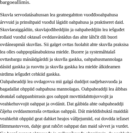
bargoeallimis.
Skuvla servodatásahussan lea geatnegahtton vuođđooahpahusa
árvvuid ja prinsihpaid vuođul lágidit oahpahusa ja praktiseret daid.
Skuvlaeaiggádiin, skuvlajođiheddjiin ja oahpaheddjiin lea iešguđet
rollaid vuođul oktasaš ovddasvástádus das ahte láhčit dili buori
ovdáneapmái skuvllas. Sii galget ovttas fuolahit ahte skuvlla praksisa
lea olles oahppoplánabuktosa mielde. Buorre ja systemáhtalaš
ovttasbargu mánáidgárddi ja skuvlla gaskka, oahpahusmannolaga
dásiid gaskka ja ruovttu ja skuvlla gaskka lea mielde álkideamen
3.
Skuvlla praksisa prinsihpat
sirdima iešguđet cehkiid gaskka.
Oahpaheaddji lea ovdagovva mii galgá duddjot oadjebasvuođa ja
3.1
Fátmmasteaddji oahppanbiras
bagadallat ohppiid oahpahusa mannolagas. Oahpaheaddji lea áibbas
3.2
Oahpaheapmi ja heivehuvvon oahpahus
deaŧalaš oahppanbirrasis gos oahppit movttiidahttojuvvojit ja
veahkehuvvojit oahppat ja ovdánit. Dat gáibida ahte oahpaheaddji
3.3
Ovttasbargu ruovttu ja skuvlla gaskka
čájeha ovddasmorraša ovttaskas oahppái. Dát mielddisbuktá maiddái
3.4
Oahpahus oahppofitnodagas ja bargoeallimis
veahkehit ohppiid geat dahket heajos válljejumiid, eai dovdda iežaset
fátmmastuvvon, dahje geat rahčet oahppat dan maid sávvet ja vurdet.
3.5
Profešuvdnasearvevuohta ja skuvlaovdáneapmi