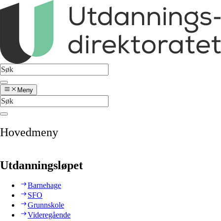
Meny
Hovedmeny
Utdanningsløpet
Barnehage
SFO
Grunnskole
Videregående