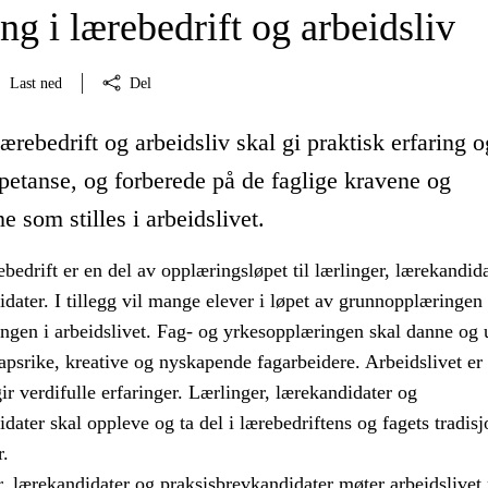
g i lærebedrift og arbeidsliv
Last ned
Del
ærebedrift og arbeidsliv skal gi praktisk erfaring o
petanse, og forberede på de faglige kravene og
e som stilles i arbeidslivet.
bedrift er en del av opplæringsløpet til lærlinger, lærekandid
dater. I tillegg vil mange elever i løpet av grunnopplæringen 
ingen i arbeidslivet. Fag- og yrkesopplæringen skal danne og
psrike, kreative og nyskapende fagarbeidere. Arbeidslivet er
r verdifulle erfaringer. Lærlinger, lærekandidater og
dater skal oppleve og ta del i lærebedriftens og fagets tradisj
r.
r, lærekandidater og praksisbrevkandidater møter arbeidslive