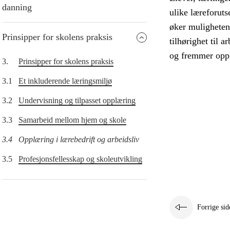
danning
ulike læreforut
øker mulighetene
Prinsipper for skolens praksis
tilhørighet til 
og fremmer oppl
3.
Prinsipper for skolens praksis
3.1
Et inkluderende læringsmiljø
3.2
Undervisning og tilpasset opplæring
3.3
Samarbeid mellom hjem og skole
3.4
Opplæring i lærebedrift og arbeidsliv
3.5
Profesjonsfellesskap og skoleutvikling
Forrige sid