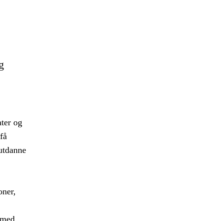
g
ater og
få
 utdanne
oner,
t med