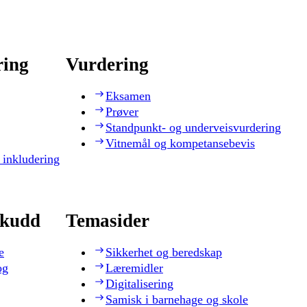
ring
Vurdering
Eksamen
Prøver
Standpunkt- og underveisvurdering
Vitnemål og kompetansebevis
 inkludering
skudd
Temasider
e
Sikkerhet og beredskap
og
Læremidler
Digitalisering
Samisk i barnehage og skole