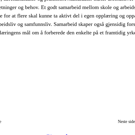
setninger og behov. Et godt samarbeid mellom skole og arbeids
 for at flere skal kunne ta aktivt del i egen opplæring og opp
arbeidsliv og samfunnsliv. Samarbeid skaper også gjensidig fors
æringens mål om å forberede den enkelte på et framtidig yrke
e
Neste sid