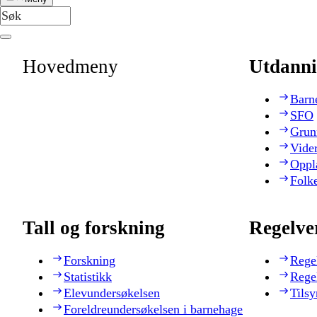
Hovedmeny
Utdanni
Barn
SFO
Grun
Vide
Oppl
Folk
Tall og forskning
Regelve
Forskning
Rege
Statistikk
Rege
Elevundersøkelsen
Tilsy
Foreldreundersøkelsen i barnehage