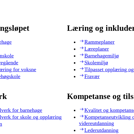
ngsløpet
Læring og inklude
ehage
Rammeplaner
Læreplaner
nskole
Barnehagemiljø
regående
Skolemiljø
æring for voksne
Tilpasset opplæring og
ehøgskole
Fravær
rk
Kompetanse og til
lverk for barnehage
Kvalitet og kompetans
lverk for skole og opplæring
Kompetanseutvikling 
videreutdanning
n
Lederutdanning