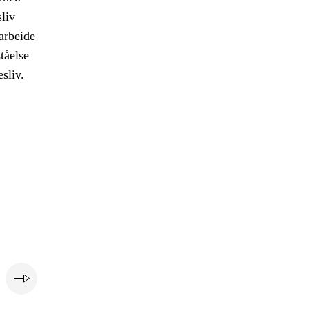
liv
arbeide
tåelse
sliv.
e