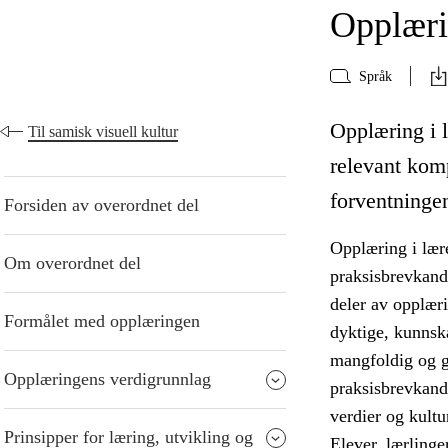
Opplærin
Språk
Opplæring i l
Til samisk visuell kultur
relevant kom
forventningen
Forsiden av overordnet del
Opplæring i lære
Om overordnet del
praksisbrevkandi
deler av opplær
Formålet med opplæringen
dyktige, kunnska
mangfoldig og gi
Opplæringens verdigrunnlag
praksisbrevkandi
verdier og kultu
Prinsipper for læring, utvikling og
Elever, lærlinge