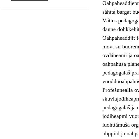
Oahpaheaddjepro
sáhttá bargat b
Váttes pedagogal
danne dohkkehit 
Oahpaheaddjit fe
movt sii buoremu
ovdáneami ja oa
oahpahusa pláne
pedagogalaš pra
vuođđooahpahus
Profešunealla o
skuvlajođiheapmi
pedagogalaš ja e
jođiheapmi vuor
luohttámuša orga
ohppiid ja oahp