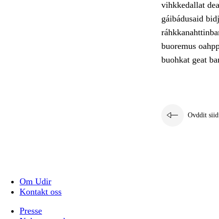
vihkkedallat de
gáibádusaid bid
ráhkkanahttinbar
buoremus oahppá
buohkat geat bar
Ovddit siid
Om Udir
Kontakt oss
Presse