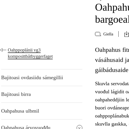
Oahpahu
bargoea
Giella
Oahpahus fitn
Oahppoplánii vg3
komposittbåtbyggerfaget
vásáhusaid ja
gáibádusaide
Bajitoasi ovdasiidu sámegillii
Skuvla servodat
vuođul lágidit o
Bajitoasi birra
oahpaheddjiin le
buori ovdáneapmá
Oahpahusa ulbmil
oahppoplánabukt
skuvlla gaskka,
Oahpahusa árvovuođđu