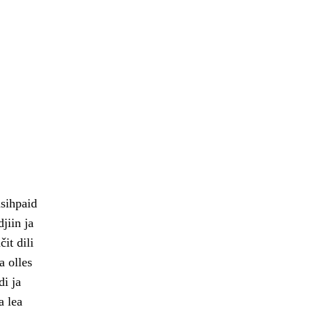
sihpaid
jiin ja
it dili
a olles
i ja
a lea