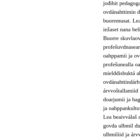
jođihit pedagoga
ovdánahttimin dá
buoremusat. Lea 
iežaset nana bel
Buorre skuvlaov
profešuvdnasear
oahppamii ja ovd
profešunealla oa
mielddisbuktá a
ovdánahttindárb
árvvoštallamiid
doarjumii ja ba
ja oahppankultu
Lea beaivválaš 
govda ulbmil du
ulbmiliid ja árv