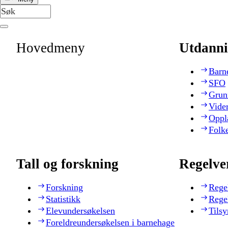
Hovedmeny
Utdanni
Barn
SFO
Grun
Vide
Oppl
Folk
Tall og forskning
Regelve
Forskning
Rege
Statistikk
Rege
Elevundersøkelsen
Tilsy
Foreldreundersøkelsen i barnehage