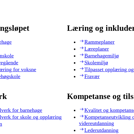
ngsløpet
Læring og inklude
ehage
Rammeplaner
Læreplaner
nskole
Barnehagemiljø
regående
Skolemiljø
æring for voksne
Tilpasset opplæring og
ehøgskole
Fravær
rk
Kompetanse og til
lverk for barnehage
Kvalitet og kompetans
lverk for skole og opplæring
Kompetanseutvikling 
videreutdanning
n
Lederutdanning