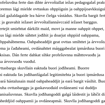
fešuvdna ferte dan dihte árvvoštallat iežas pedagogalaš praks
uoremus lági mielde ovttaskas ohppiiguin ja oahppijoavkkuigui
aš gažaldagaide lea hárve čielga vástádus. Skuvlla bargit fert
ja geavahit iežaset árvvoštallannávccaid iežaset barggus.
rtejit smiehttat dárkilit maid, movt ja manne oahppit ohppet,
s lági mielde sáhttet jođihit ja doarjut ohppiid oahppama,
hppahábmema. Oahpaheaddjit geat ovttas smihttet ja árvvošta
ma ja čađaheami, ovdánahttet máŋggabealat ipmárdusa buori
ksisas. Dán ferte dahkat sihke profešuvnna máhttovuođu ja
a árvovuođu vuođul.
vttasbargu skuvllain eaktuda buori jođiheami. Buorre
 eaktuda fas jođihanfágalaš legitimitehta ja buori ipmárdusa
ará hástalusain maid oahpaheaddjit ja eará bargit vásihit. Buo
uha ovttasbarggu ja gaskavuođaid ovdáneami vai duddjo
nisašuvnnas. Skuvlla jođihangoddi galgá láidestit ja láhčit di
aheddjiid oahppamii ja ovdáneapmái. Skuvlla jođihangoddi ga