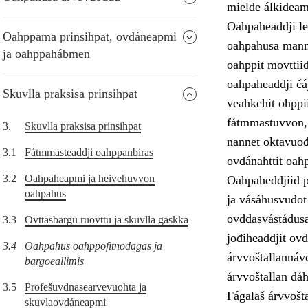
mielde álkideam
Oahpaheaddji le
Oahppama prinsihpat, ovdáneapmi
oahpahusa manno
ja oahppahábmen
oahppit movttiid
oahpaheaddji čá
Skuvlla praksisa prinsihpat
veahkehit ohppii
fátmmastuvvon, 
3.
Skuvlla praksisa prinsihpat
nannet oktavuođ
3.1
Fátmmasteaddji oahppanbiras
ovdánahttit oahp
3.2
Oahpaheapmi ja heivehuvvon
Oahpaheddjiid p
oahpahus
ja vásáhusvuđot
ovddasvástádusa
3.3
Ovttasbargu ruovttu ja skuvlla gaskka
jođiheaddjit ovd
3.4
Oahpahus oahppofitnodagas ja
árvvoštallannávc
bargoeallimis
árvvoštallan dáh
3.5
Profešuvdnasearvevuohta ja
Fágalaš árvvošt
skuvlaovdáneapmi