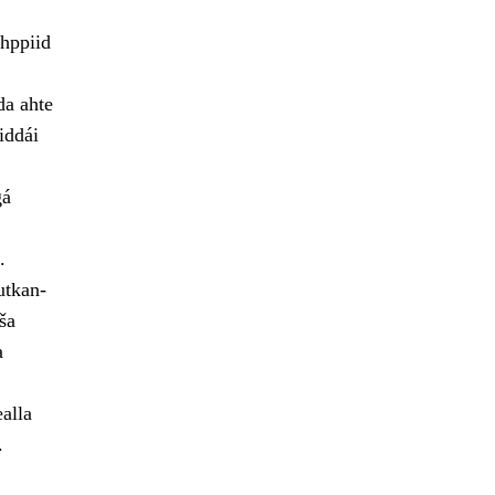
hppiid
da ahte
iddái
gá
.
utkan-
ša
a
alla
.