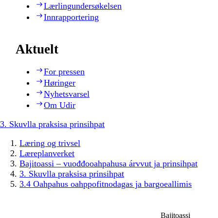
Lærlingundersøkelsen
Innrapportering
Aktuelt
For pressen
Høringer
Nyhetsvarsel
Om Udir
3. Skuvlla praksisa prinsihpat
Læring og trivsel
Læreplanverket
Bajitoassi – vuođđooahpahusa árvvut ja prinsihpat
3. Skuvlla praksisa prinsihpat
3.4 Oahpahus oahppofitnodagas ja bargoeallimis
Bajitoassi