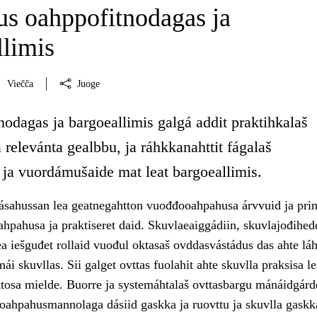
s oahppofitnodagas ja
llimis
Viečča
Juoge
odagas ja bargoeallimis galgá addit praktihkalaš
 relevánta gealbbu, ja ráhkkanahttit fágalaš
 ja vuordámušaide mat leat bargoeallimis.
ásahussan lea geatnegahtton vuođđooahpahusa árvvuid ja prin
ahpahusa ja praktiseret daid. Skuvlaeaiggádiin, skuvlajođihedd
a iešguđet rollaid vuođul oktasaš ovddasvástádus das ahte láhč
i skuvllas. Sii galget ovttas fuolahit ahte skuvlla praksisa le
osa mielde. Buorre ja systemáhtalaš ovttasbargu mánáidgárdd
 oahpahusmannolaga dásiid gaskka ja ruovttu ja skuvlla gaskk