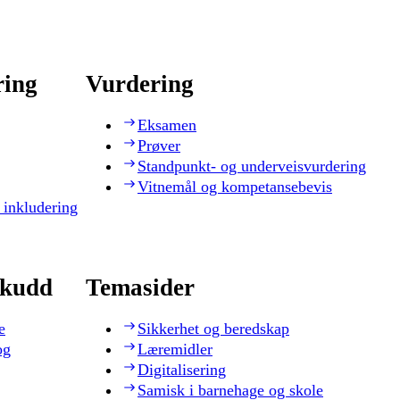
ring
Vurdering
Eksamen
Prøver
Standpunkt- og underveisvurdering
Vitnemål og kompetansebevis
 inkludering
skudd
Temasider
e
Sikkerhet og beredskap
og
Læremidler
Digitalisering
Samisk i barnehage og skole