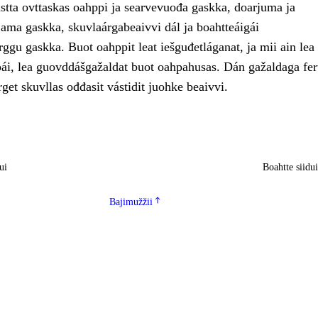
astta ovttaskas oahppi ja searvevuođa gaskka, doarjuma ja
jama gaskka, skuvlaárgabeaivvi dál ja boahtteáigái
ggu gaskka. Buot oahppit leat iešguđetláganat, ja mii ain lea
i, lea guovddášgažaldat buot oahpahusas. Dán gažaldaga fert
get skuvllas ođđasit vástidit juohke beaivvi.
ui
Boahtte siidu
Bajimužžii