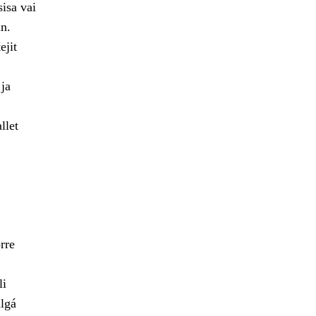
isa vai
n.
ejit
 ja
llet
rre
li
lgá