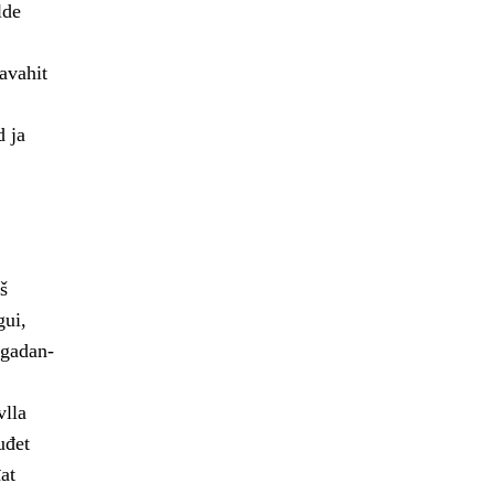
lde
avahit
d ja
š
gui,
ogadan-
vlla
uđet
at