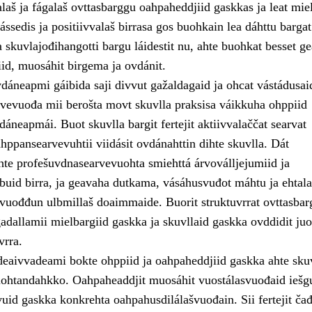
laš ja fágalaš ovttasbarggu oahpaheddjiid gaskkas ja leat mie
ssedis ja positiivvalaš birrasa gos buohkain lea dáhttu bargat
skuvlajođihangotti bargu láidestit nu, ahte buohkat besset ge
iid, muosáhit birgema ja ovdánit.
dáneapmi gáibida saji divvut gažaldagaid ja ohcat vástádusai
vevuođa mii berošta movt skuvlla praksisa váikkuha ohppiid
áneapmái. Buot skuvlla bargit fertejit aktiivvalaččat searvat
hppansearvevuhtii viidásit ovdánahttin dihte skuvlla. Dát
hte profešuvdnasearvevuohta smiehttá árvoválljejumiid ja
buid birra, ja geavaha dutkama, vásáhusvuđot máhtu ja ehtala
 vuođđun ulbmillaš doaimmaide. Buorit struktuvrrat ovttasbar
gadallamii mielbargiid gaskka ja skuvllaid gaskka ovddidit ju
vrra.
deaivvadeami bokte ohppiid ja oahpaheddjiid gaskka ahte sku
ohtandahkko. Oahpaheaddjit muosáhit vuostálasvuođaid iešg
vuid gaskka konkrehta oahpahusdilálašvuođain. Sii fertejit čađ