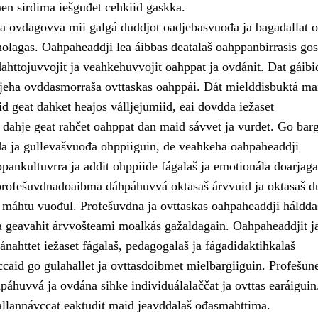
en sirdima iešguđet cehkiid gaskka.
a ovdagovva mii galgá duddjot oadjebasvuođa ja bagadallat o
lagas. Oahpaheaddji lea áibbas deaŧalaš oahppanbirrasis gos
ahttojuvvojit ja veahkehuvvojit oahppat ja ovdánit. Dat gáibi
jeha ovddasmorraša ovttaskas oahppái. Dát mielddisbuktá ma
d geat dahket heajos válljejumiid, eai dovdda iežaset
dahje geat rahčet oahppat dan maid sávvet ja vurdet. Go bar
a ja gullevašvuođa ohppiiguin, de veahkeha oahpaheaddji
pankultuvrra ja addit ohppiide fágalaš ja emotionála doarjaga
rofešuvdnadoaibma dáhpáhuvvá oktasaš árvvuid ja oktasaš d
 máhtu vuođul. Profešuvdna ja ovttaskas oahpaheaddji háldda
 geavahit árvvošteami moalkás gažaldagain. Oahpaheaddjit j
ánahttet iežaset fágalaš, pedagogalaš ja fágadidaktihkalaš
caid go gulahallet ja ovttasdoibmet mielbargiiguin. Profešune
páhuvvá ja ovdána sihke individuálalaččat ja ovttas earáiguin
allannávccat eaktudit maid jeavddalaš ođasmahttima.