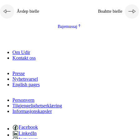
Åvdep bielle
Boahtte bielle
Bajemussaj
Om Udir
Kontakt oss
Presse
Nyhetsvarsel
English pages
Personvern
Tilgjengelighetserklæring
Informasjonskapsler
Facebook
LinkedIn