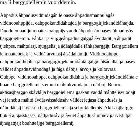
ma li barggoiellemin vuorddemin.
Åhpadus åhpadusvidnudagán le oasse åhpadusmannulagás
viddnooahppijda, oahppokandidáhtajda ja barggogirjjekandidáhtajda.
Duodden oadtju moattes oahppijs vuodoåhpadusán oasev åhpadusás
barggoiellemin. Fáhka- ja virggeåhpadus galggá ávddadit ja åhpadit
tjiehpes, máhtulasj, sjuggelis ja ådåájádalle fáhkabarggijt. Barggoiellem
le moattebelak ja vaddá árvulasj åtsådallamijt. Viddnooahppe,
oahppokandidáhta ja barggogirjjekandidáhta galggi åtsådallat ja oasev
válldet åhpadusvidnudagá ja fága dábijs, árvojs ja kultuvras.
3.
Prinsihpa skåvlå dåjmajda
Oahppe, viddnooahppe, oahppokandidáhta ja barggogirjjekándidáhta e
boade barggoiellemij sæmmi máhtukvuodajn ja dárboj. Buorre
3.1
Sebrudahtte oahppambirás
aktisasjbarggo skåvlå ja barggoiellema gaskan vaddá máhttelisvuodajt
3.2
Åhpadibme ja hiebadum åhpadus
vaj ienebu máhtti åvdåsvásstádusáv válldet ietjasa åhpadusás ja
dåbddåt sij li oassen barggoiellemis ja sebrukiellemis. Aktisasjbarggo
3.3
Aktisasjbarggo sijda ja skåvlå gaskan
buktá aj gasskasasj dádjadusáv ja åvdet åhpadusá ulmev gárvedittjat
3.4
Åhpadus åhpadusvidnudagán ja barggoiellemin
ájnegattjajt boahtteájge barggoiellemij.
3.5
Profesjåvnåaktisasjvuohta ja skåvllååvddånibme