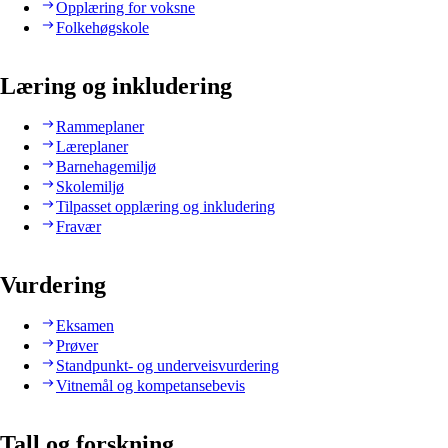
Opplæring for voksne
Folkehøgskole
Læring og inkludering
Rammeplaner
Læreplaner
Barnehagemiljø
Skolemiljø
Tilpasset opplæring og inkludering
Fravær
Vurdering
Eksamen
Prøver
Standpunkt- og underveisvurdering
Vitnemål og kompetansebevis
Tall og forskning