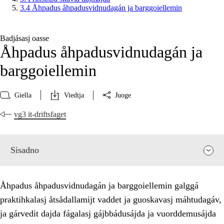
3.4 Åhpadus åhpadusvidnudagán ja barggoiellemin
Badjásasj oasse
Åhpadus åhpadusvidnudagán ja
barggoiellemin
Giella
Viedtja
Juoge
vg3 it-driftsfaget
Sisadno
Åhpadus åhpadusvidnudagán ja barggoiellemin galggá
praktihkalasj åtsådallamijt vaddet ja guoskavasj máhtudagáv,
ja gárvedit dajda fágalasj gájbbádusájda ja vuorddemusájda