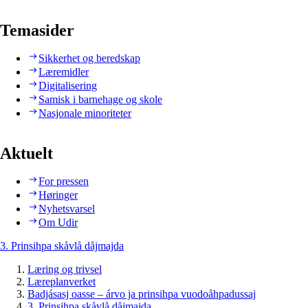
Temasider
Sikkerhet og beredskap
Læremidler
Digitalisering
Samisk i barnehage og skole
Nasjonale minoriteter
Aktuelt
For pressen
Høringer
Nyhetsvarsel
Om Udir
3. Prinsihpa skåvlå dåjmajda
Læring og trivsel
Læreplanverket
Badjásasj oasse – árvo ja prinsihpa vuodoåhpadussaj
3. Prinsihpa skåvlå dåjmajda