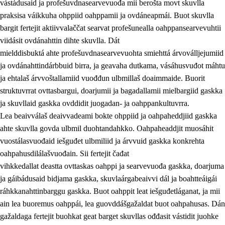
vástádusaid ja profešuvdnasearvevuođa mii berošta movt skuvlla
praksisa váikkuha ohppiid oahppamii ja ovdáneapmái. Buot skuvlla
bargit fertejit aktiivvalaččat searvat profešunealla oahppansearvevuhtii
viidásit ovdánahttin dihte skuvlla. Dát
mielddisbuktá ahte profešuvdnasearvevuohta smiehttá árvoválljejumiid
ja ovdánahttindárbbuid birra, ja geavaha dutkama, vásáhusvuđot máhtu
ja ehtalaš árvvoštallamiid vuođđun ulbmillaš doaimmaide. Buorit
struktuvrrat ovttasbargui, doarjumii ja bagadallamii mielbargiid gaskka
ja skuvllaid gaskka ovddidit juogadan- ja oahppankultuvrra.
Lea beaivválaš deaivvadeami bokte ohppiid ja oahpaheddjiid gaskka
ahte skuvlla govda ulbmil duohtandahkko. Oahpaheaddjit muosáhit
vuostálasvuođaid iešguđet ulbmiliid ja árvvuid gaskka konkrehta
oahpahusdilálašvuođain. Sii fertejit čađat
vihkkedallat deastta ovttaskas oahppi ja searvevuođa gaskka, doarjuma
ja gáibádusaid bidjama gaskka, skuvlaárgabeaivvi dál ja boahtteáigái
ráhkkanahttinbarggu gaskka. Buot oahppit leat iešguđetláganat, ja mii
ain lea buoremus oahppái, lea guovddášgažaldat buot oahpahusas. Dán
gažaldaga fertejit buohkat geat barget skuvllas ođđasit vástidit juohke