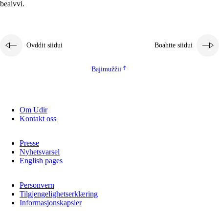
beaivvi.
Ovddit siidui
Boahtte siidui
Bajimužžii
Om Udir
Kontakt oss
Presse
Nyhetsvarsel
English pages
Personvern
Tilgjengelighetserklæring
Informasjonskapsler