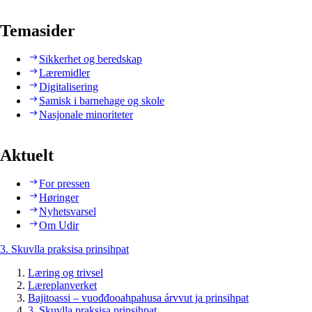
Temasider
Sikkerhet og beredskap
Læremidler
Digitalisering
Samisk i barnehage og skole
Nasjonale minoriteter
Aktuelt
For pressen
Høringer
Nyhetsvarsel
Om Udir
3. Skuvlla praksisa prinsihpat
Læring og trivsel
Læreplanverket
Bajitoassi – vuođđooahpahusa árvvut ja prinsihpat
3. Skuvlla praksisa prinsihpat