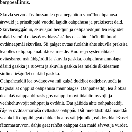
bargoeallimis.
Skuvla servodatásahussan lea geatnegahtton vuođđooahpahusa
árvvuid ja prinsihpaid vuođul lágidit oahpahusa ja praktiseret daid.
Skuvlaeaiggádiin, skuvlajođiheddjiin ja oahpaheddjiin lea iešguđet
rollaid vuođul oktasaš ovddasvástádus das ahte láhčit dili buori
ovdáneapmái skuvllas. Sii galget ovttas fuolahit ahte skuvlla praksisa
lea olles oahppoplánabuktosa mielde. Buorre ja systemáhtalaš
ovttasbargu mánáidgárddi ja skuvlla gaskka, oahpahusmannolaga
dásiid gaskka ja ruovttu ja skuvlla gaskka lea mielde álkideamen
3.
Skuvlla praksisa prinsihpat
sirdima iešguđet cehkiid gaskka.
Oahpaheaddji lea ovdagovva mii galgá duddjot oadjebasvuođa ja
3.1
Fátmmasteaddji oahppanbiras
bagadallat ohppiid oahpahusa mannolagas. Oahpaheaddji lea áibbas
3.2
Oahpaheapmi ja heivehuvvon oahpahus
deaŧalaš oahppanbirrasis gos oahppit movttiidahttojuvvojit ja
veahkehuvvojit oahppat ja ovdánit. Dat gáibida ahte oahpaheaddji
3.3
Ovttasbargu ruovttu ja skuvlla gaskka
čájeha ovddasmorraša ovttaskas oahppái. Dát mielddisbuktá maiddái
3.4
Oahpahus oahppofitnodagas ja bargoeallimis
veahkehit ohppiid geat dahket heajos válljejumiid, eai dovdda iežaset
fátmmastuvvon, dahje geat rahčet oahppat dan maid sávvet ja vurdet.
3.5
Profešuvdnasearvevuohta ja skuvlaovdáneapmi