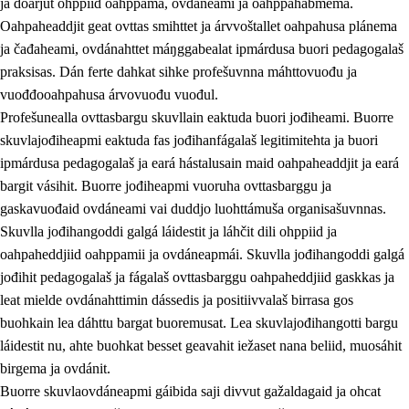
ja doarjut ohppiid oahppama, ovdáneami ja oahppahábmema.
Oahpaheaddjit geat ovttas smihttet ja árvvoštallet oahpahusa plánema
ja čađaheami, ovdánahttet máŋggabealat ipmárdusa buori pedagogalaš
praksisas. Dán ferte dahkat sihke profešuvnna máhttovuođu ja
vuođđooahpahusa árvovuođu vuođul.
Profešunealla ovttasbargu skuvllain eaktuda buori jođiheami. Buorre
skuvlajođiheapmi eaktuda fas jođihanfágalaš legitimitehta ja buori
ipmárdusa pedagogalaš ja eará hástalusain maid oahpaheaddjit ja eará
bargit vásihit. Buorre jođiheapmi vuoruha ovttasbarggu ja
gaskavuođaid ovdáneami vai duddjo luohttámuša organisašuvnnas.
Skuvlla jođihangoddi galgá láidestit ja láhčit dili ohppiid ja
oahpaheddjiid oahppamii ja ovdáneapmái. Skuvlla jođihangoddi galgá
jođihit pedagogalaš ja fágalaš ovttasbarggu oahpaheddjiid gaskkas ja
leat mielde ovdánahttimin dássedis ja positiivvalaš birrasa gos
buohkain lea dáhttu bargat buoremusat. Lea skuvlajođihangotti bargu
láidestit nu, ahte buohkat besset geavahit iežaset nana beliid, muosáhit
birgema ja ovdánit.
Buorre skuvlaovdáneapmi gáibida saji divvut gažaldagaid ja ohcat