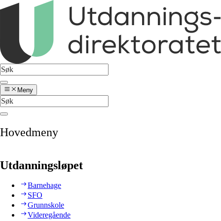
Meny
Hovedmeny
Utdanningsløpet
Barnehage
SFO
Grunnskole
Videregående