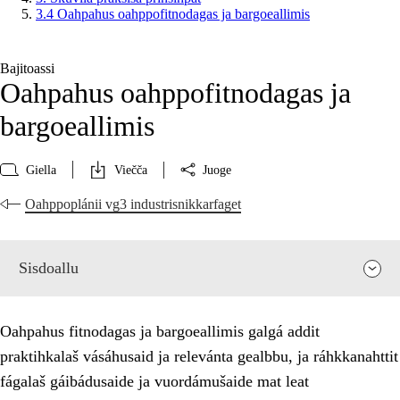
3.4 Oahpahus oahppofitnodagas ja bargoeallimis
Bajitoassi
Oahpahus oahppofitnodagas ja
bargoeallimis
Giella
Viečča
Juoge
Oahppoplánii vg3 industrisnikkarfaget
Sisdoallu
Oahpahus fitnodagas ja bargoeallimis galgá addit
praktihkalaš vásáhusaid ja relevánta gealbbu, ja ráhkkanahttit
fágalaš gáibádusaide ja vuordámušaide mat leat