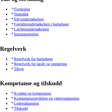
Forskning
Statistikk
Elevundersøkelsen
Foreldreundersøkelsen i barnehage
Lærlingundersøkelsen
Innrapportering
Regelverk
Regelverk for barnehage
Regelverk for skole og opplæring
Tilsyn
Kompetanse og tilskudd
Kvalitet og kompetanse
Kompetanseutvikling og videreutdanning
Lederutdanning
Tilskudd