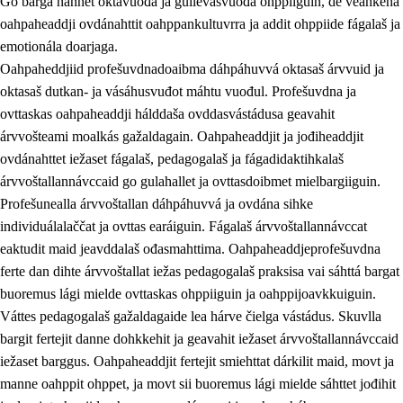
Go bargá nannet oktavuođa ja gullevašvuođa ohppiiguin, de veahkeha
oahpaheaddji ovdánahttit oahppankultuvrra ja addit ohppiide fágalaš ja
emotionála doarjaga.
Oahpaheddjiid profešuvdnadoaibma dáhpáhuvvá oktasaš árvvuid ja
oktasaš dutkan- ja vásáhusvuđot máhtu vuođul. Profešuvdna ja
ovttaskas oahpaheaddji hálddaša ovddasvástádusa geavahit
árvvošteami moalkás gažaldagain. Oahpaheaddjit ja jođiheaddjit
ovdánahttet iežaset fágalaš, pedagogalaš ja fágadidaktihkalaš
árvvoštallannávccaid go gulahallet ja ovttasdoibmet mielbargiiguin.
Profešunealla árvvoštallan dáhpáhuvvá ja ovdána sihke
individuálalaččat ja ovttas earáiguin. Fágalaš árvvoštallannávccat
eaktudit maid jeavddalaš ođasmahttima. Oahpaheaddjeprofešuvdna
ferte dan dihte árvvoštallat iežas pedagogalaš praksisa vai sáhttá bargat
buoremus lági mielde ovttaskas ohppiiguin ja oahppijoavkkuiguin.
Váttes pedagogalaš gažaldagaide lea hárve čielga vástádus. Skuvlla
bargit fertejit danne dohkkehit ja geavahit iežaset árvvoštallannávccaid
iežaset barggus. Oahpaheaddjit fertejit smiehttat dárkilit maid, movt ja
manne oahppit ohppet, ja movt sii buoremus lági mielde sáhttet jođihit