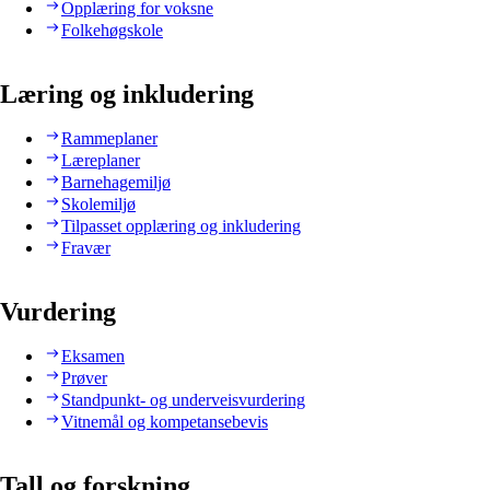
Opplæring for voksne
Folkehøgskole
Læring og inkludering
Rammeplaner
Læreplaner
Barnehagemiljø
Skolemiljø
Tilpasset opplæring og inkludering
Fravær
Vurdering
Eksamen
Prøver
Standpunkt- og underveisvurdering
Vitnemål og kompetansebevis
Tall og forskning