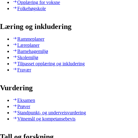
Opplæring for voksne
Folkehøgskole
Læring og inkludering
Rammeplaner
Læreplaner
Barnehagemiljø
Skolemiljø
Tilpasset opplæring og inkludering
Fravær
Vurdering
Eksamen
Prøver
Standpunkt- og underveisvurdering
Vitnemål og kompetansebevis
Tall og forskning