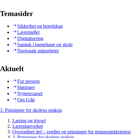
Temasider
Sikkerhet og beredskap
Læremidler
Digitalisering
Samisk i barnehage og skole
Nasjonale minoriteter
Aktuelt
For pressen
Høringer
Nyhetsvarsel
Om Udir
3. Prinsipper for skolens praksis
Læring og trivsel
Læreplanverket
Overordnet del – verdier og prinsipper for grunnopplæringen
3. Prinsipper for skolens praksis