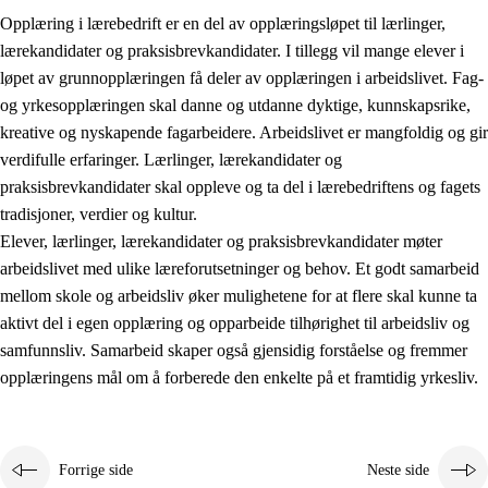
Opplæring i lærebedrift er en del av opplæringsløpet til lærlinger,
lærekandidater og praksisbrevkandidater. I tillegg vil mange elever i
løpet av grunnopplæringen få deler av opplæringen i arbeidslivet. Fag-
og yrkesopplæringen skal danne og utdanne dyktige, kunnskapsrike,
kreative og nyskapende fagarbeidere. Arbeidslivet er mangfoldig og gir
verdifulle erfaringer. Lærlinger, lærekandidater og
praksisbrevkandidater skal oppleve og ta del i lærebedriftens og fagets
tradisjoner, verdier og kultur.
Elever, lærlinger, lærekandidater og praksisbrevkandidater møter
3.
Prinsipper for skolens praksis
arbeidslivet med ulike læreforutsetninger og behov. Et godt samarbeid
mellom skole og arbeidsliv øker mulighetene for at flere skal kunne ta
3.1
Et inkluderende læringsmiljø
aktivt del i egen opplæring og opparbeide tilhørighet til arbeidsliv og
3.2
Undervisning og tilpasset opplæring
samfunnsliv. Samarbeid skaper også gjensidig forståelse og fremmer
opplæringens mål om å forberede den enkelte på et framtidig yrkesliv.
3.3
Samarbeid mellom hjem og skole
3.4
Opplæring i lærebedrift og arbeidsliv
3.5
Profesjonsfellesskap og skoleutvikling
Forrige side
Neste side