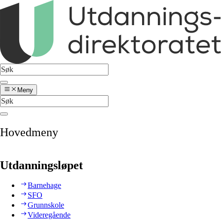
Meny
Hovedmeny
Utdanningsløpet
Barnehage
SFO
Grunnskole
Videregående