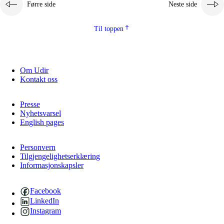
Førre side
Neste side
Til toppen
Om Udir
Kontakt oss
Presse
Nyhetsvarsel
English pages
Personvern
Tilgjengelighetserklæring
Informasjonskapsler
Facebook
LinkedIn
Instagram