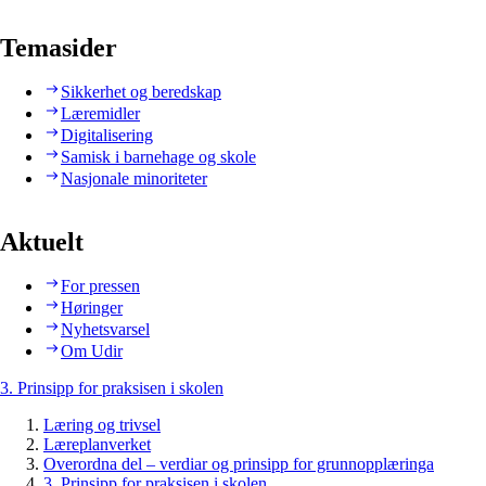
Temasider
Sikkerhet og beredskap
Læremidler
Digitalisering
Samisk i barnehage og skole
Nasjonale minoriteter
Aktuelt
For pressen
Høringer
Nyhetsvarsel
Om Udir
3. Prinsipp for praksisen i skolen
Læring og trivsel
Læreplanverket
Overordna del – verdiar og prinsipp for grunnopplæringa
3. Prinsipp for praksisen i skolen