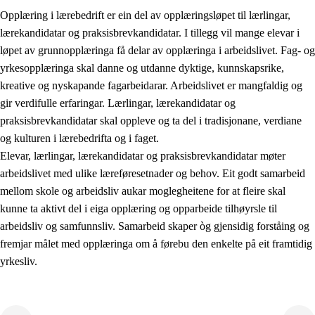
Opplæring i lærebedrift er ein del av opplæringsløpet til lærlingar,
lærekandidatar og praksisbrevkandidatar. I tillegg vil mange elevar i
løpet av grunnopplæringa få delar av opplæringa i arbeidslivet. Fag- og
yrkesopplæringa skal danne og utdanne dyktige, kunnskapsrike,
kreative og nyskapande fagarbeidarar. Arbeidslivet er mangfaldig og
gir verdifulle erfaringar. Lærlingar, lærekandidatar og
praksisbrevkandidatar skal oppleve og ta del i tradisjonane, verdiane
og kulturen i lærebedrifta og i faget.
Elevar, lærlingar, lærekandidatar og praksisbrevkandidatar møter
3.
Prinsipp for praksisen i skolen
arbeidslivet med ulike læreføresetnader og behov. Eit godt samarbeid
mellom skole og arbeidsliv aukar moglegheitene for at fleire skal
3.1
Eit inkluderande læringsmiljø
kunne ta aktivt del i eiga opplæring og opparbeide tilhøyrsle til
3.2
Undervisning og tilpassa opplæring
arbeidsliv og samfunnsliv. Samarbeid skaper òg gjensidig forståing og
fremjar målet med opplæringa om å førebu den enkelte på eit framtidig
3.3
Samarbeid mellom heim og skole
yrkesliv.
3.4
Opplæring i lærebedrift og arbeidsliv
3.5
Profesjonsfellesskap og skoleutvikling