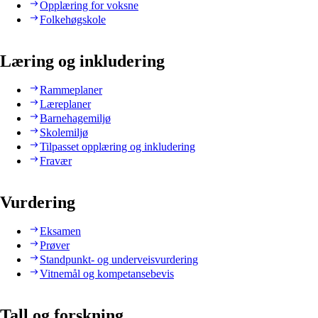
Opplæring for voksne
Folkehøgskole
Læring og inkludering
Rammeplaner
Læreplaner
Barnehagemiljø
Skolemiljø
Tilpasset opplæring og inkludering
Fravær
Vurdering
Eksamen
Prøver
Standpunkt- og underveisvurdering
Vitnemål og kompetansebevis
Tall og forskning