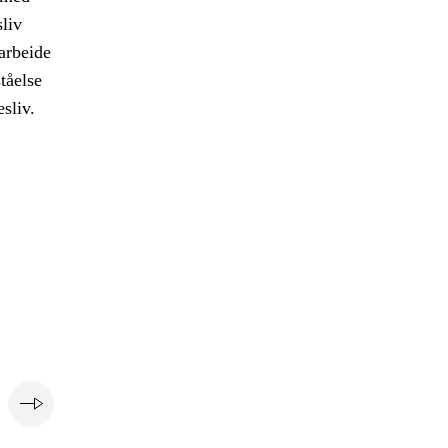
liv
arbeide
tåelse
sliv.
e