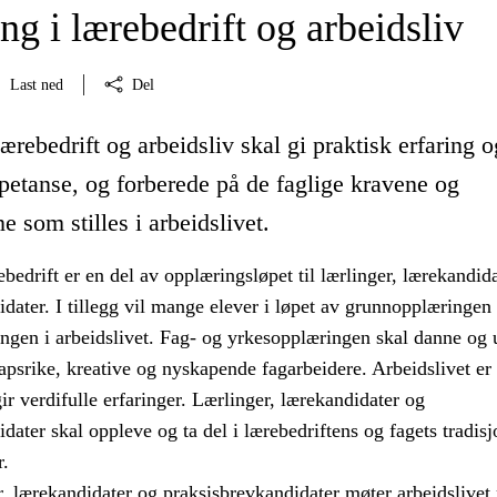
g i lærebedrift og arbeidsliv
Last ned
Del
ærebedrift og arbeidsliv skal gi praktisk erfaring o
petanse, og forberede på de faglige kravene og
e som stilles i arbeidslivet.
bedrift er en del av opplæringsløpet til lærlinger, lærekandid
dater. I tillegg vil mange elever i løpet av grunnopplæringen 
ingen i arbeidslivet. Fag- og yrkesopplæringen skal danne og
psrike, kreative og nyskapende fagarbeidere. Arbeidslivet er
r verdifulle erfaringer. Lærlinger, lærekandidater og
dater skal oppleve og ta del i lærebedriftens og fagets tradisj
r.
r, lærekandidater og praksisbrevkandidater møter arbeidslive