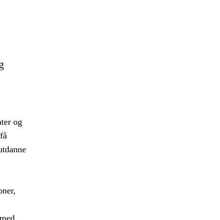
g
ater og
få
 utdanne
oner,
t med