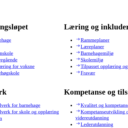
ngsløpet
Læring og inklude
ehage
Rammeplaner
Læreplaner
nskole
Barnehagemiljø
regående
Skolemiljø
æring for voksne
Tilpasset opplæring og
ehøgskole
Fravær
rk
Kompetanse og til
lverk for barnehage
Kvalitet og kompetans
lverk for skole og opplæring
Kompetanseutvikling 
videreutdanning
n
Lederutdanning