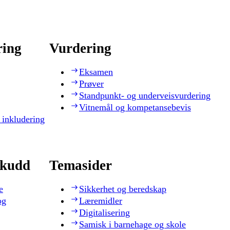
ring
Vurdering
Eksamen
Prøver
Standpunkt- og underveisvurdering
Vitnemål og kompetansebevis
 inkludering
skudd
Temasider
e
Sikkerhet og beredskap
og
Læremidler
Digitalisering
Samisk i barnehage og skole