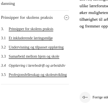
danning
ulike læreforut
øker mulighetene
Prinsipper for skolens praksis
tilhørighet til 
og fremmer oppl
3.
Prinsipper for skolens praksis
3.1
Et inkluderende læringsmiljø
3.2
Undervisning og tilpasset opplæring
3.3
Samarbeid mellom hjem og skole
3.4
Opplæring i lærebedrift og arbeidsliv
3.5
Profesjonsfellesskap og skoleutvikling
Forrige sid