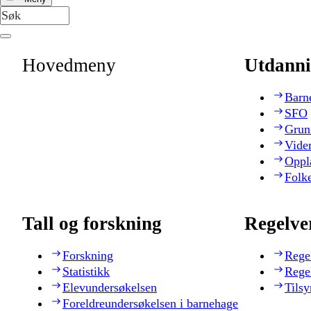
Hovedmeny
Utdanni
Barn
SFO
Grun
Vide
Oppl
Folk
Tall og forskning
Regelve
Forskning
Rege
Statistikk
Rege
Elevundersøkelsen
Tilsy
Foreldreundersøkelsen i barnehage