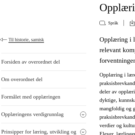
Opplærin
Språk
Opplæring i l
Til historie, samisk
relevant kom
forventningen
Forsiden av overordnet del
Opplæring i lære
Om overordnet del
praksisbrevkandi
deler av opplær
Formålet med opplæringen
dyktige, kunnska
mangfoldig og gi
Opplæringens verdigrunnlag
praksisbrevkandi
verdier og kultu
Prinsipper for læring, utvikling og
Elever, lærlinge