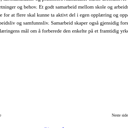
setninger og behov. Et godt samarbeid mellom skole og arbeids
 for at flere skal kunne ta aktivt del i egen opplæring og opp
arbeidsliv og samfunnsliv. Samarbeid skaper også gjensidig fors
æringens mål om å forberede den enkelte på et framtidig yrke
e
Neste sid