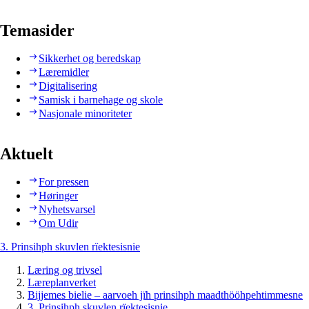
Temasider
Sikkerhet og beredskap
Læremidler
Digitalisering
Samisk i barnehage og skole
Nasjonale minoriteter
Aktuelt
For pressen
Høringer
Nyhetsvarsel
Om Udir
3. Prinsihph skuvlen rïektesisnie
Læring og trivsel
Læreplanverket
Bijjemes bielie – aarvoeh jïh prinsihph maadthööhpehtimmesne
3. Prinsihph skuvlen rïektesisnie