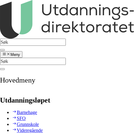
Meny
Hovedmeny
Utdanningsløpet
Barnehage
SFO
Grunnskole
Videregående