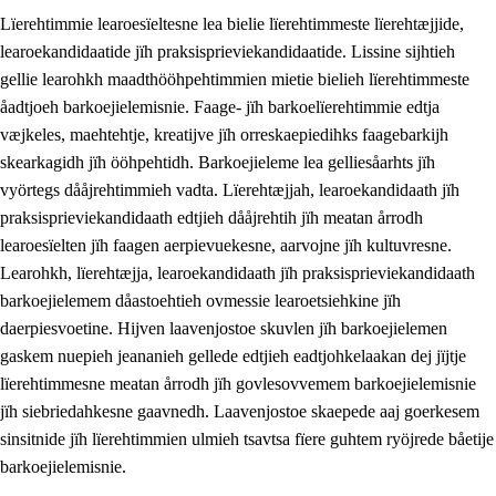
Lïerehtimmie learoesïeltesne lea bielie lïerehtimmeste lïerehtæjjide,
learoekandidaatide jïh praksisprieviekandidaatide. Lissine sijhtieh
gellie learohkh maadthööhpehtimmien mietie bielieh lïerehtimmeste
åadtjoeh barkoejielemisnie. Faage- jïh barkoelïerehtimmie edtja
væjkeles, maehtehtje, kreatijve jïh orreskaepiedihks faagebarkijh
skearkagidh jïh ööhpehtidh. Barkoejieleme lea gelliesåarhts jïh
vyörtegs dååjrehtimmieh vadta. Lïerehtæjjah, learoekandidaath jïh
praksisprieviekandidaath edtjieh dååjrehtih jïh meatan årrodh
learoesïelten jïh faagen aerpievuekesne, aarvojne jïh kultuvresne.
3.
Prinsihph skuvlen rïektesisnie
Learohkh, lïerehtæjja, learoekandidaath jïh praksisprieviekandidaath
barkoejielemem dåastoehtieh ovmessie learoetsiehkine jïh
3.1
Feerhmeles lïeremebyjrese
daerpiesvoetine. Hijven laavenjostoe skuvlen jïh barkoejielemen
3.2
Ööhpehtimmie jïh sjïehtedamme lïerehtimmie
gaskem nuepieh jeananieh gellede edtjieh eadtjohkelaakan dej jïjtje
lïerehtimmesne meatan årrodh jïh govlesovvemem barkoejielemisnie
3.3
Gåetie jïh skuvle laavenjostoeh
jïh siebriedahkesne gaavnedh. Laavenjostoe skaepede aaj goerkesem
3.4
Lïerehtimmie learoesïeltesne jïh barkoejielemisnie
sinsitnide jïh lïerehtimmien ulmieh tsavtsa fïere guhtem ryöjrede båetije
barkoejielemisnie.
3.5
Profesjonsektievoete jïh skuvleevtiedimmie