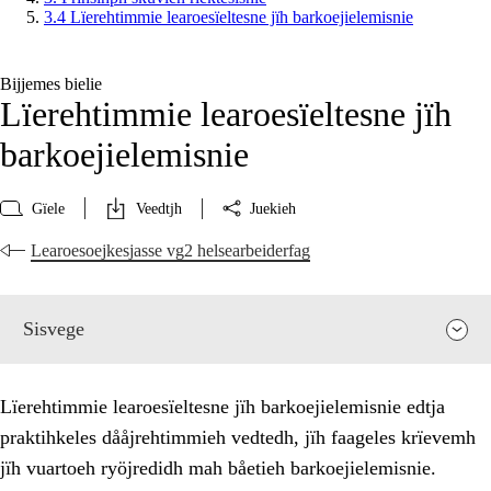
3.4 Lïerehtimmie learoesïeltesne jïh barkoejielemisnie
Bijjemes bielie
Lïerehtimmie learoesïeltesne jïh
barkoejielemisnie
Gïele
Veedtjh
Juekieh
Learoesoejkesjasse vg2 helsearbeiderfag
Sisvege
Lïerehtimmie learoesïeltesne jïh barkoejielemisnie edtja
praktihkeles dååjrehtimmieh vedtedh, jïh faageles krïevemh
jïh vuartoeh ryöjredidh mah båetieh barkoejielemisnie.