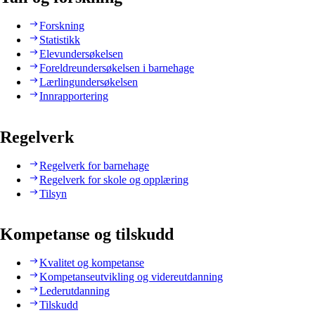
Forskning
Statistikk
Elevundersøkelsen
Foreldreundersøkelsen i barnehage
Lærlingundersøkelsen
Innrapportering
Regelverk
Regelverk for barnehage
Regelverk for skole og opplæring
Tilsyn
Kompetanse og tilskudd
Kvalitet og kompetanse
Kompetanseutvikling og videreutdanning
Lederutdanning
Tilskudd