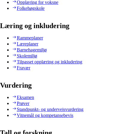
Opplæring for voksne
Folkehøgskole
Læring og inkludering
Rammeplaner
Læreplaner
Barnehagemiljø
Skolemiljø
Tilpasset opplæring og inkludering
Fravær
Vurdering
Eksamen
Prøver
Standpunkt- og underveisvurdering
Vitnemål og kompetansebevis
Tall og forskning