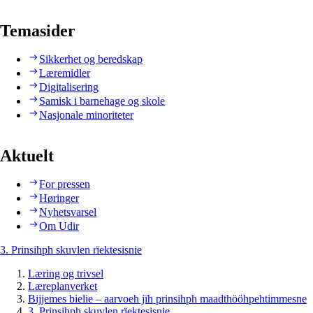
Temasider
Sikkerhet og beredskap
Læremidler
Digitalisering
Samisk i barnehage og skole
Nasjonale minoriteter
Aktuelt
For pressen
Høringer
Nyhetsvarsel
Om Udir
3. Prinsihph skuvlen rïektesisnie
Læring og trivsel
Læreplanverket
Bijjemes bielie – aarvoeh jïh prinsihph maadthööhpehtimmesne
3. Prinsihph skuvlen rïektesisnie