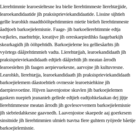
Lïerehtimmie learoesïeltesne lea bielie lïerehtimmeste lïerehtæjjide,
learoekandidaatide jïh praksisprieviekandidaatide. Lissine sijhtieh
gellie learohkh maadthööhpehtimmien mietie bielieh lïerehtimmeste
åadtjoeh barkoejielemisnie. Faage- jïh barkoelïerehtimmie edtja
væjkeles, maehtehtje, kreatijve jïh orreskaepiedihks faagebarkijh
skearkagidh jïh ööhpehtidh. Barkoejieleme lea gelliesåarhts jïh
vyörtegs dååjrehtimmieh vadta. Lïerehtæjjah, learoekandidaath jïh
praksisprieviekandidaath edtjieh dååjrehtih jïh meatan årrodh
learoesïelten jïh faagen aerpievuekesne, aarvojne jïh kultuvresne.
3.
Prinsihph skuvlen rïektesisnie
Learohkh, lïerehtæjja, learoekandidaath jïh praksisprieviekandidaath
barkoejielemem dåastoehtieh ovmessie learoetsiehkine jïh
3.1
Feerhmeles lïeremebyjrese
daerpiesvoetine. Hijven laavenjostoe skuvlen jïh barkoejielemen
3.2
Ööhpehtimmie jïh sjïehtedamme lïerehtimmie
gaskem nuepieh jeananieh gellede edtjieh eadtjohkelaakan dej jïjtje
lïerehtimmesne meatan årrodh jïh govlesovvemem barkoejielemisnie
3.3
Gåetie jïh skuvle laavenjostoeh
jïh siebriedahkesne gaavnedh. Laavenjostoe skaepede aaj goerkesem
3.4
Lïerehtimmie learoesïeltesne jïh barkoejielemisnie
sinsitnide jïh lïerehtimmien ulmieh tsavtsa fïere guhtem ryöjrede båetije
barkoejielemisnie.
3.5
Profesjonsektievoete jïh skuvleevtiedimmie