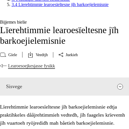
3.4 Lïerehtimmie learoesïeltesne jïh barkoejielemisnie
Bijjemes bielie
Lïerehtimmie learoesïeltesne jïh
barkoejielemisnie
Gïele
Veedtjh
Juekieh
Learoesoejkesjasse fysikk
Sisvege
Lïerehtimmie learoesïeltesne jïh barkoejielemisnie edtja
praktihkeles dååjrehtimmieh vedtedh, jïh faageles krïevemh
jïh vuartoeh ryöjredidh mah båetieh barkoejielemisnie.