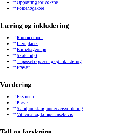
Opplæring for voksne
Folkehøgskole
Læring og inkludering
Rammeplaner
Læreplaner
Barnehagemiljø
Skolemiljø
Tilpasset opplæring og inkludering
Fravær
Vurdering
Eksamen
Prøver
Standpunkt- og underveisvurdering
Vitnemål og kompetansebevis
Tall og forskning