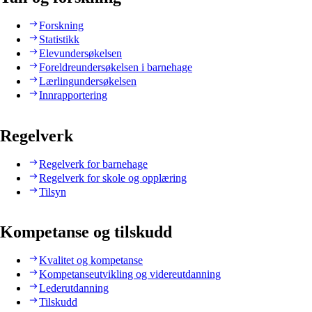
Forskning
Statistikk
Elevundersøkelsen
Foreldreundersøkelsen i barnehage
Lærlingundersøkelsen
Innrapportering
Regelverk
Regelverk for barnehage
Regelverk for skole og opplæring
Tilsyn
Kompetanse og tilskudd
Kvalitet og kompetanse
Kompetanseutvikling og videreutdanning
Lederutdanning
Tilskudd