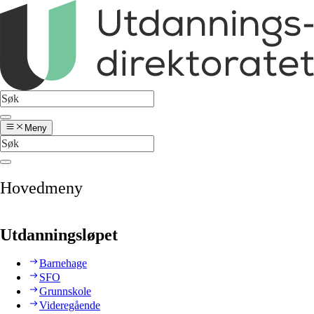
Meny
Hovedmeny
Utdanningsløpet
Barnehage
SFO
Grunnskole
Videregående