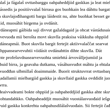
laš ja fágalaš ovttasbarggu oahpaheddjiid gaskkas ja leat mie
ssedis ja positiivvalaš birrasa gos buohkain lea dáhttu bargat
skuvlajođihangotti bargu láidestit nu, ahte buohkat besset ge
iid, muosáhit birgema ja ovdánit.
dáneapmi gáibida saji divvut gažaldagaid ja ohcat vástádusai
vevuođa mii berošta movt skuvlla praksisa váikkuha ohppiid
áneapmái. Buot skuvlla bargit fertejit aktiivvalaččat searvat
hppansearvevuhtii viidásit ovdánahttin dihte skuvlla. Dát
hte profešuvdnasearvevuohta smiehttá árvoválljejumiid ja
buid birra, ja geavaha dutkama, vásáhusvuđot máhtu ja ehtala
 vuođđun ulbmillaš doaimmaide. Buorit struktuvrrat ovttasbar
gadallamii mielbargiid gaskka ja skuvllaid gaskka ovddidit ju
vrra.
deaivvadeami bokte ohppiid ja oahpaheddjiid gaskka ahte sku
ohtandahkko. Oahpaheaddjit muosáhit vuostálasvuođaid iešg
vuid gaskka konkrehta oahpahusdilálašvuođain. Sii fertejit čađ