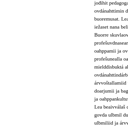
jođihit pedagoga
ovdánahttimin dá
buoremusat. Lea 
iežaset nana bel
Buorre skuvlaov
profešuvdnasear
oahppamii ja ovd
profešunealla oa
mielddisbuktá a
ovdánahttindárb
árvvoštallamiid
doarjumii ja ba
ja oahppankultu
Lea beaivválaš 
govda ulbmil du
ulbmiliid ja árv