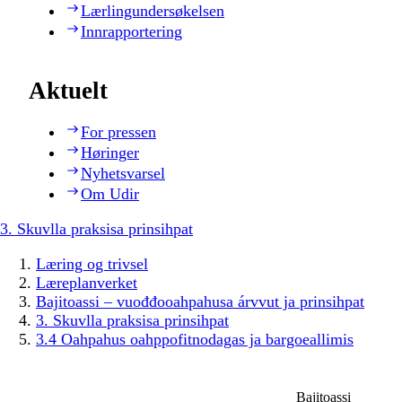
Lærlingundersøkelsen
Innrapportering
Aktuelt
For pressen
Høringer
Nyhetsvarsel
Om Udir
3. Skuvlla praksisa prinsihpat
Læring og trivsel
Læreplanverket
Bajitoassi – vuođđooahpahusa árvvut ja prinsihpat
3. Skuvlla praksisa prinsihpat
3.4 Oahpahus oahppofitnodagas ja bargoeallimis
Bajitoassi