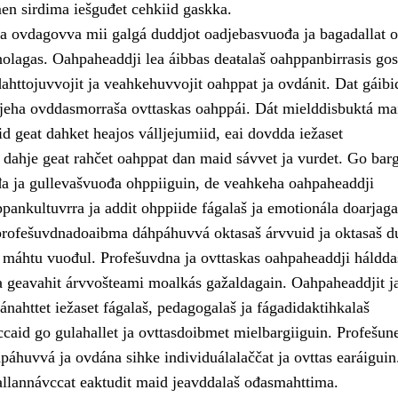
en sirdima iešguđet cehkiid gaskka.
a ovdagovva mii galgá duddjot oadjebasvuođa ja bagadallat o
lagas. Oahpaheaddji lea áibbas deaŧalaš oahppanbirrasis gos
ahttojuvvojit ja veahkehuvvojit oahppat ja ovdánit. Dat gáibi
jeha ovddasmorraša ovttaskas oahppái. Dát mielddisbuktá ma
d geat dahket heajos válljejumiid, eai dovdda iežaset
dahje geat rahčet oahppat dan maid sávvet ja vurdet. Go bar
a ja gullevašvuođa ohppiiguin, de veahkeha oahpaheaddji
pankultuvrra ja addit ohppiide fágalaš ja emotionála doarjaga
rofešuvdnadoaibma dáhpáhuvvá oktasaš árvvuid ja oktasaš d
 máhtu vuođul. Profešuvdna ja ovttaskas oahpaheaddji háldda
 geavahit árvvošteami moalkás gažaldagain. Oahpaheaddjit j
ánahttet iežaset fágalaš, pedagogalaš ja fágadidaktihkalaš
caid go gulahallet ja ovttasdoibmet mielbargiiguin. Profešune
páhuvvá ja ovdána sihke individuálalaččat ja ovttas earáiguin
allannávccat eaktudit maid jeavddalaš ođasmahttima.