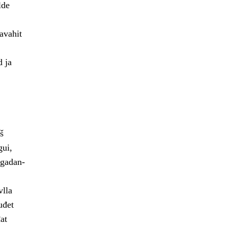
lde
avahit
d ja
š
gui,
ogadan-
vlla
uđet
at