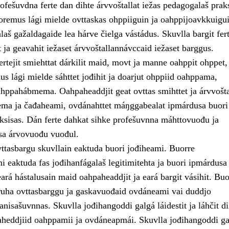
fešuvdna ferte dan dihte árvvoštallat iežas pedagogalaš praks
uoremus lági mielde ovttaskas ohppiiguin ja oahppijoavkkuigui
aš gažaldagaide lea hárve čielga vástádus. Skuvlla bargit fert
ja geavahit iežaset árvvoštallannávccaid iežaset barggus.
rtejit smiehttat dárkilit maid, movt ja manne oahppit ohppet,
s lági mielde sáhttet jođihit ja doarjut ohppiid oahppama,
hppahábmema. Oahpaheaddjit geat ovttas smihttet ja árvvošta
ma ja čađaheami, ovdánahttet máŋggabealat ipmárdusa buori
ksisas. Dán ferte dahkat sihke profešuvnna máhttovuođu ja
a árvovuođu vuođul.
vttasbargu skuvllain eaktuda buori jođiheami. Buorre
 eaktuda fas jođihanfágalaš legitimitehta ja buori ipmárdusa
ará hástalusain maid oahpaheaddjit ja eará bargit vásihit. Buo
uha ovttasbarggu ja gaskavuođaid ovdáneami vai duddjo
nisašuvnnas. Skuvlla jođihangoddi galgá láidestit ja láhčit di
aheddjiid oahppamii ja ovdáneapmái. Skuvlla jođihangoddi ga