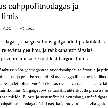
s oahppofitnodagas ja
llimis
Viečča
Juoge
odagas ja bargoeallimis galgá addit praktihkalaš
 relevánta gealbbu, ja ráhkkanahttit fágalaš
 ja vuordámušaide mat leat bargoeallimis.
ásahussan lea geatnegahtton vuođđooahpahusa árvvuid ja prin
ahpahusa ja praktiseret daid. Skuvlaeaiggádiin, skuvlajođihedd
a iešguđet rollaid vuođul oktasaš ovddasvástádus das ahte láhč
i skuvllas. Sii galget ovttas fuolahit ahte skuvlla praksisa le
osa mielde. Buorre ja systemáhtalaš ovttasbargu mánáidgárdd
 oahpahusmannolaga dásiid gaskka ja ruovttu ja skuvlla gaskk