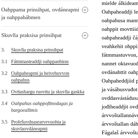
mielde álkideam
Oahppama prinsihpat, ovdáneapmi
Oahpaheaddji le
ja oahppahábmen
oahpahusa manno
oahppit movttiid
Skuvlla praksisa prinsihpat
oahpaheaddji čá
veahkehit ohppii
3.
Skuvlla praksisa prinsihpat
fátmmastuvvon, 
3.1
Fátmmasteaddji oahppanbiras
nannet oktavuođ
ovdánahttit oahp
3.2
Oahpaheapmi ja heivehuvvon
oahpahus
Oahpaheddjiid p
ja vásáhusvuđot
3.3
Ovttasbargu ruovttu ja skuvlla gaskka
ovddasvástádusa
3.4
Oahpahus oahppofitnodagas ja
jođiheaddjit ovd
bargoeallimis
árvvoštallannávc
3.5
Profešuvdnasearvevuohta ja
árvvoštallan dáh
skuvlaovdáneapmi
Fágalaš árvvošt