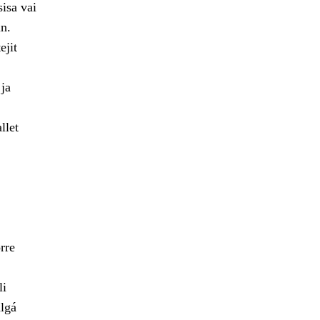
isa vai
n.
ejit
 ja
llet
rre
li
lgá