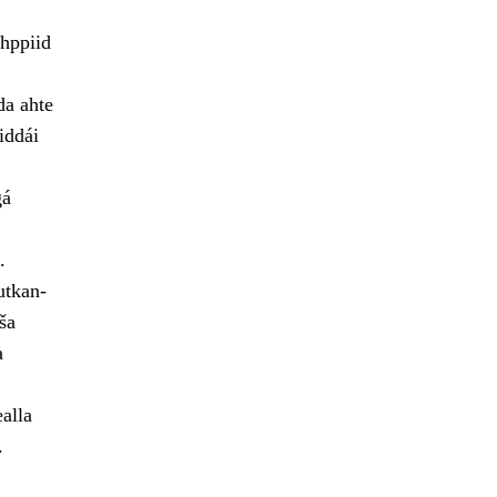
hppiid
da ahte
iddái
gá
.
utkan-
ša
a
alla
.