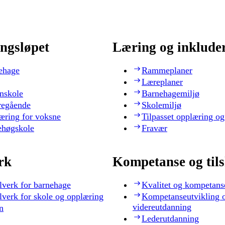
ngsløpet
Læring og inklude
ehage
Rammeplaner
Læreplaner
nskole
Barnehagemiljø
regående
Skolemiljø
æring for voksne
Tilpasset opplæring og
ehøgskole
Fravær
rk
Kompetanse og til
lverk for barnehage
Kvalitet og kompetans
lverk for skole og opplæring
Kompetanseutvikling 
videreutdanning
n
Lederutdanning