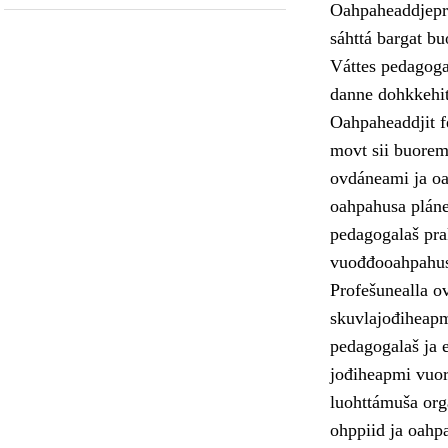
Oahpaheaddjepro
sáhttá bargat b
Váttes pedagogal
danne dohkkehit 
Oahpaheaddjit fe
movt sii buoremu
ovdáneami ja oa
oahpahusa pláne
pedagogalaš pra
vuođđooahpahus
Profešunealla o
skuvlajođiheapmi
pedagogalaš ja e
jođiheapmi vuor
luohttámuša orga
ohppiid ja oahp