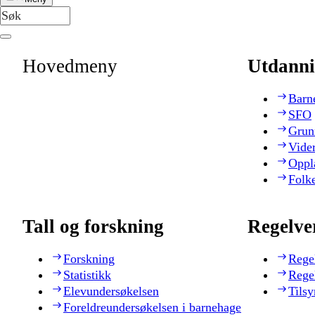
Hovedmeny
Utdanni
Barn
SFO
Grun
Vide
Oppl
Folk
Tall og forskning
Regelve
Forskning
Rege
Statistikk
Rege
Elevundersøkelsen
Tilsy
Foreldreundersøkelsen i barnehage