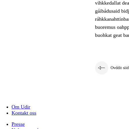
vihkkedallat de
gáibádusaid bid
ráhkkanahttinbar
buoremus oahppá
buohkat geat bar
Ovddit siid
Om Udir
Kontakt oss
Presse