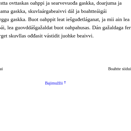
astta ovttaskas oahppi ja searvevuođa gaskka, doarjuma ja
jama gaskka, skuvlaárgabeaivvi dál ja boahtteáigái
ggu gaskka. Buot oahppit leat iešguđetláganat, ja mii ain lea
i, lea guovddášgažaldat buot oahpahusas. Dán gažaldaga fert
get skuvllas ođđasit vástidit juohke beaivvi.
ui
Boahtte siidu
Bajimužžii