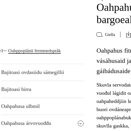
Oahpahu
bargoea
Giella
Oahpahus fitn
Oahppoplánii fremmedspråk
vásáhusaid ja
gáibádusaide
Bajitoasi ovdasiidu sámegillii
Skuvla servodat
Bajitoasi birra
vuođul lágidit o
oahpaheddjiin le
Oahpahusa ulbmil
buori ovdáneapmá
oahppoplánabukt
Oahpahusa árvovuođđu
skuvlla gaskka,