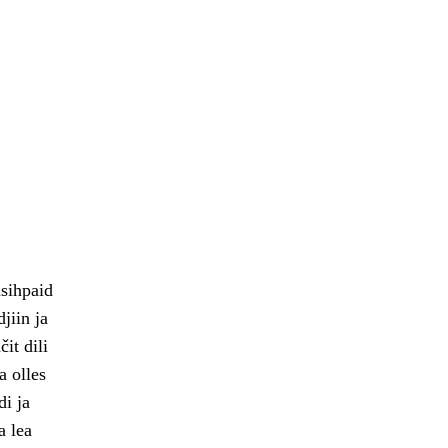
sihpaid
jiin ja
it dili
a olles
i ja
a lea