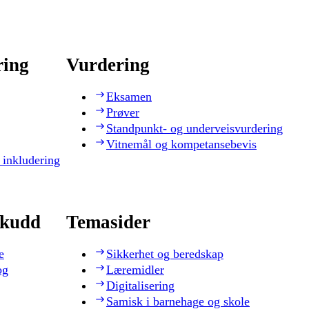
ring
Vurdering
Eksamen
Prøver
Standpunkt- og underveisvurdering
Vitnemål og kompetansebevis
 inkludering
skudd
Temasider
e
Sikkerhet og beredskap
og
Læremidler
Digitalisering
Samisk i barnehage og skole