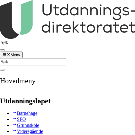
Meny
Hovedmeny
Utdanningsløpet
Barnehage
SFO
Grunnskole
Videregående