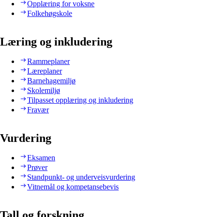
Opplæring for voksne
Folkehøgskole
Læring og inkludering
Rammeplaner
Læreplaner
Barnehagemiljø
Skolemiljø
Tilpasset opplæring og inkludering
Fravær
Vurdering
Eksamen
Prøver
Standpunkt- og underveisvurdering
Vitnemål og kompetansebevis
Tall og forskning