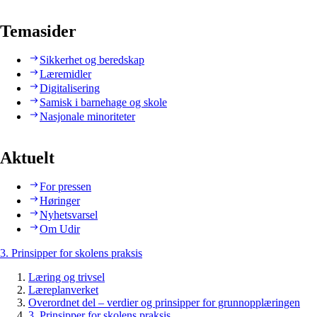
Temasider
Sikkerhet og beredskap
Læremidler
Digitalisering
Samisk i barnehage og skole
Nasjonale minoriteter
Aktuelt
For pressen
Høringer
Nyhetsvarsel
Om Udir
3. Prinsipper for skolens praksis
Læring og trivsel
Læreplanverket
Overordnet del – verdier og prinsipper for grunnopplæringen
3. Prinsipper for skolens praksis