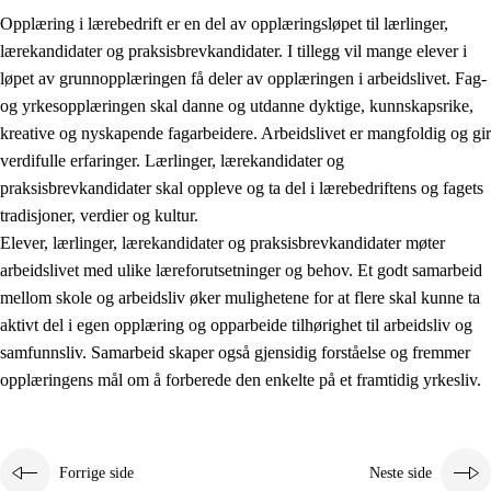
Opplæring i lærebedrift er en del av opplæringsløpet til lærlinger,
lærekandidater og praksisbrevkandidater. I tillegg vil mange elever i
løpet av grunnopplæringen få deler av opplæringen i arbeidslivet. Fag-
og yrkesopplæringen skal danne og utdanne dyktige, kunnskapsrike,
kreative og nyskapende fagarbeidere. Arbeidslivet er mangfoldig og gir
verdifulle erfaringer. Lærlinger, lærekandidater og
praksisbrevkandidater skal oppleve og ta del i lærebedriftens og fagets
tradisjoner, verdier og kultur.
Elever, lærlinger, lærekandidater og praksisbrevkandidater møter
3.
Prinsipper for skolens praksis
arbeidslivet med ulike læreforutsetninger og behov. Et godt samarbeid
mellom skole og arbeidsliv øker mulighetene for at flere skal kunne ta
3.1
Et inkluderende læringsmiljø
aktivt del i egen opplæring og opparbeide tilhørighet til arbeidsliv og
3.2
Undervisning og tilpasset opplæring
samfunnsliv. Samarbeid skaper også gjensidig forståelse og fremmer
opplæringens mål om å forberede den enkelte på et framtidig yrkesliv.
3.3
Samarbeid mellom hjem og skole
3.4
Opplæring i lærebedrift og arbeidsliv
3.5
Profesjonsfellesskap og skoleutvikling
Forrige side
Neste side