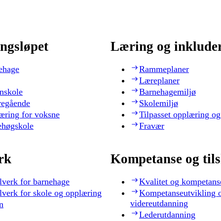
ngsløpet
Læring og inklude
ehage
Rammeplaner
Læreplaner
nskole
Barnehagemiljø
regående
Skolemiljø
æring for voksne
Tilpasset opplæring og
ehøgskole
Fravær
rk
Kompetanse og til
lverk for barnehage
Kvalitet og kompetans
lverk for skole og opplæring
Kompetanseutvikling 
videreutdanning
n
Lederutdanning