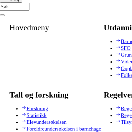
Hovedmeny
Utdanni
Barn
SFO
Grun
Vide
Oppl
Folk
Tall og forskning
Regelve
Forskning
Rege
Statistikk
Rege
Elevundersøkelsen
Tilsy
Foreldreundersøkelsen i barnehage