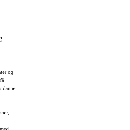
g
ater og
få
 utdanne
oner,
t med