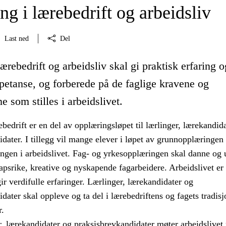
g i lærebedrift og arbeidsliv
Last ned
Del
ærebedrift og arbeidsliv skal gi praktisk erfaring o
petanse, og forberede på de faglige kravene og
e som stilles i arbeidslivet.
bedrift er en del av opplæringsløpet til lærlinger, lærekandid
dater. I tillegg vil mange elever i løpet av grunnopplæringen 
ingen i arbeidslivet. Fag- og yrkesopplæringen skal danne og
psrike, kreative og nyskapende fagarbeidere. Arbeidslivet er
r verdifulle erfaringer. Lærlinger, lærekandidater og
dater skal oppleve og ta del i lærebedriftens og fagets tradisj
r.
r, lærekandidater og praksisbrevkandidater møter arbeidslive