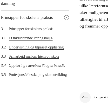
danning
ulike læreforut
øker mulighetene
Prinsipper for skolens praksis
tilhørighet til 
og fremmer oppl
3.
Prinsipper for skolens praksis
3.1
Et inkluderende læringsmiljø
3.2
Undervisning og tilpasset opplæring
3.3
Samarbeid mellom hjem og skole
3.4
Opplæring i lærebedrift og arbeidsliv
3.5
Profesjonsfellesskap og skoleutvikling
Forrige sid