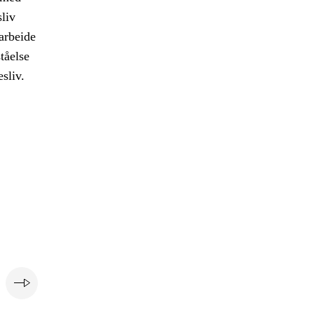
liv
arbeide
tåelse
sliv.
e