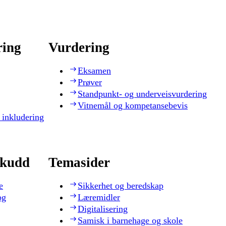
ring
Vurdering
Eksamen
Prøver
Standpunkt- og underveisvurdering
Vitnemål og kompetansebevis
 inkludering
skudd
Temasider
e
Sikkerhet og beredskap
og
Læremidler
Digitalisering
Samisk i barnehage og skole