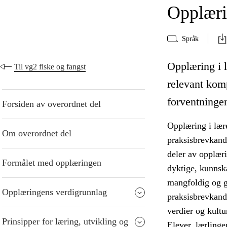
Opplærin
Språk
Opplæring i l
Til vg2 fiske og fangst
relevant kom
forventningen
Forsiden av overordnet del
Opplæring i lære
Om overordnet del
praksisbrevkandi
deler av opplær
Formålet med opplæringen
dyktige, kunnska
mangfoldig og gi
Opplæringens verdigrunnlag
praksisbrevkandi
verdier og kultu
Prinsipper for læring, utvikling og
Elever, lærlinge