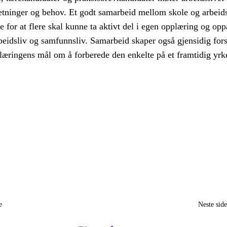
setninger og behov. Et godt samarbeid mellom skole og arbeids
 for at flere skal kunne ta aktivt del i egen opplæring og opp
arbeidsliv og samfunnsliv. Samarbeid skaper også gjensidig fors
æringens mål om å forberede den enkelte på et framtidig yrke
e
Neste sid