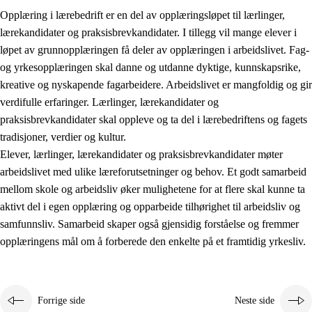
Opplæring i lærebedrift er en del av opplæringsløpet til lærlinger,
lærekandidater og praksisbrevkandidater. I tillegg vil mange elever i
løpet av grunnopplæringen få deler av opplæringen i arbeidslivet. Fag-
og yrkesopplæringen skal danne og utdanne dyktige, kunnskapsrike,
kreative og nyskapende fagarbeidere. Arbeidslivet er mangfoldig og gir
verdifulle erfaringer. Lærlinger, lærekandidater og
praksisbrevkandidater skal oppleve og ta del i lærebedriftens og fagets
tradisjoner, verdier og kultur.
Elever, lærlinger, lærekandidater og praksisbrevkandidater møter
3.
Prinsipper for skolens praksis
arbeidslivet med ulike læreforutsetninger og behov. Et godt samarbeid
mellom skole og arbeidsliv øker mulighetene for at flere skal kunne ta
3.1
Et inkluderende læringsmiljø
aktivt del i egen opplæring og opparbeide tilhørighet til arbeidsliv og
3.2
Undervisning og tilpasset opplæring
samfunnsliv. Samarbeid skaper også gjensidig forståelse og fremmer
opplæringens mål om å forberede den enkelte på et framtidig yrkesliv.
3.3
Samarbeid mellom hjem og skole
3.4
Opplæring i lærebedrift og arbeidsliv
3.5
Profesjonsfellesskap og skoleutvikling
Forrige side
Neste side