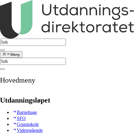
Meny
Hovedmeny
Utdanningsløpet
Barnehage
SFO
Grunnskole
Videregående