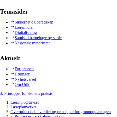
Temasider
Sikkerhet og beredskap
Læremidler
Digitalisering
Samisk i barnehage og skole
Nasjonale minoriteter
Aktuelt
For pressen
Høringer
Nyhetsvarsel
Om Udir
3. Prinsipper for skolens praksis
Læring og trivsel
Læreplanverket
Overordnet del – verdier og prinsipper for grunnopplæringen
3. Prinsipper for skolens praksis