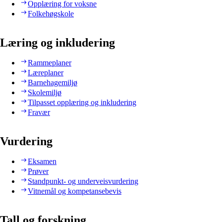
Opplæring for voksne
Folkehøgskole
Læring og inkludering
Rammeplaner
Læreplaner
Barnehagemiljø
Skolemiljø
Tilpasset opplæring og inkludering
Fravær
Vurdering
Eksamen
Prøver
Standpunkt- og underveisvurdering
Vitnemål og kompetansebevis
Tall og forskning