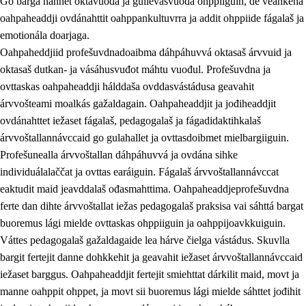
Go bargá nannet oktavuođa ja gullevašvuođa ohppiiguin, de veahkeha
oahpaheaddji ovdánahttit oahppankultuvrra ja addit ohppiide fágalaš ja
emotionála doarjaga.
Oahpaheddjiid profešuvdnadoaibma dáhpáhuvvá oktasaš árvvuid ja
oktasaš dutkan- ja vásáhusvuđot máhtu vuođul. Profešuvdna ja
ovttaskas oahpaheaddji hálddaša ovddasvástádusa geavahit
árvvošteami moalkás gažaldagain. Oahpaheaddjit ja jođiheaddjit
ovdánahttet iežaset fágalaš, pedagogalaš ja fágadidaktihkalaš
árvvoštallannávccaid go gulahallet ja ovttasdoibmet mielbargiiguin.
Profešunealla árvvoštallan dáhpáhuvvá ja ovdána sihke
individuálalaččat ja ovttas earáiguin. Fágalaš árvvoštallannávccat
eaktudit maid jeavddalaš ođasmahttima. Oahpaheaddjeprofešuvdna
ferte dan dihte árvvoštallat iežas pedagogalaš praksisa vai sáhttá bargat
buoremus lági mielde ovttaskas ohppiiguin ja oahppijoavkkuiguin.
Váttes pedagogalaš gažaldagaide lea hárve čielga vástádus. Skuvlla
bargit fertejit danne dohkkehit ja geavahit iežaset árvvoštallannávccaid
iežaset barggus. Oahpaheaddjit fertejit smiehttat dárkilit maid, movt ja
manne oahppit ohppet, ja movt sii buoremus lági mielde sáhttet jođihit