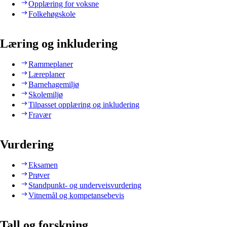
Opplæring for voksne
Folkehøgskole
Læring og inkludering
Rammeplaner
Læreplaner
Barnehagemiljø
Skolemiljø
Tilpasset opplæring og inkludering
Fravær
Vurdering
Eksamen
Prøver
Standpunkt- og underveisvurdering
Vitnemål og kompetansebevis
Tall og forskning