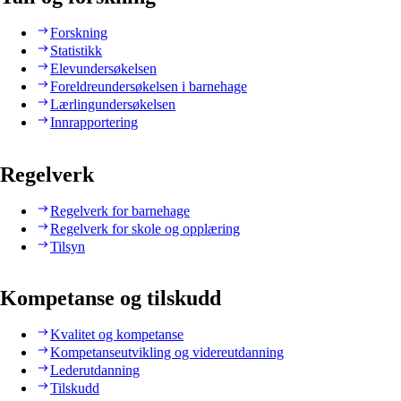
Forskning
Statistikk
Elevundersøkelsen
Foreldreundersøkelsen i barnehage
Lærlingundersøkelsen
Innrapportering
Regelverk
Regelverk for barnehage
Regelverk for skole og opplæring
Tilsyn
Kompetanse og tilskudd
Kvalitet og kompetanse
Kompetanseutvikling og videreutdanning
Lederutdanning
Tilskudd