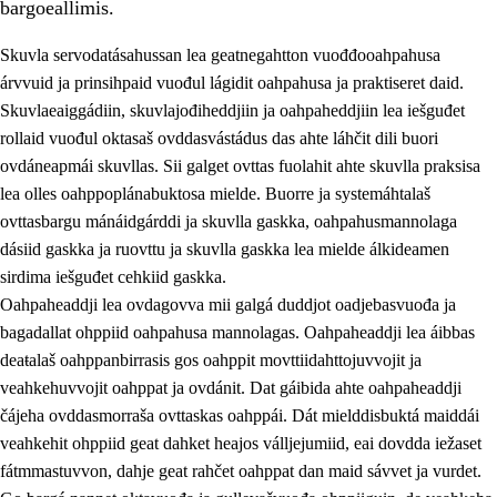
bargoeallimis.
Skuvla servodatásahussan lea geatnegahtton vuođđooahpahusa
árvvuid ja prinsihpaid vuođul lágidit oahpahusa ja praktiseret daid.
Skuvlaeaiggádiin, skuvlajođiheddjiin ja oahpaheddjiin lea iešguđet
rollaid vuođul oktasaš ovddasvástádus das ahte láhčit dili buori
ovdáneapmái skuvllas. Sii galget ovttas fuolahit ahte skuvlla praksisa
lea olles oahppoplánabuktosa mielde. Buorre ja systemáhtalaš
ovttasbargu mánáidgárddi ja skuvlla gaskka, oahpahusmannolaga
dásiid gaskka ja ruovttu ja skuvlla gaskka lea mielde álkideamen
3.
Skuvlla praksisa prinsihpat
sirdima iešguđet cehkiid gaskka.
Oahpaheaddji lea ovdagovva mii galgá duddjot oadjebasvuođa ja
3.1
Fátmmasteaddji oahppanbiras
bagadallat ohppiid oahpahusa mannolagas. Oahpaheaddji lea áibbas
3.2
Oahpaheapmi ja heivehuvvon oahpahus
deaŧalaš oahppanbirrasis gos oahppit movttiidahttojuvvojit ja
veahkehuvvojit oahppat ja ovdánit. Dat gáibida ahte oahpaheaddji
3.3
Ovttasbargu ruovttu ja skuvlla gaskka
čájeha ovddasmorraša ovttaskas oahppái. Dát mielddisbuktá maiddái
3.4
Oahpahus oahppofitnodagas ja bargoeallimis
veahkehit ohppiid geat dahket heajos válljejumiid, eai dovdda iežaset
fátmmastuvvon, dahje geat rahčet oahppat dan maid sávvet ja vurdet.
3.5
Profešuvdnasearvevuohta ja skuvlaovdáneapmi