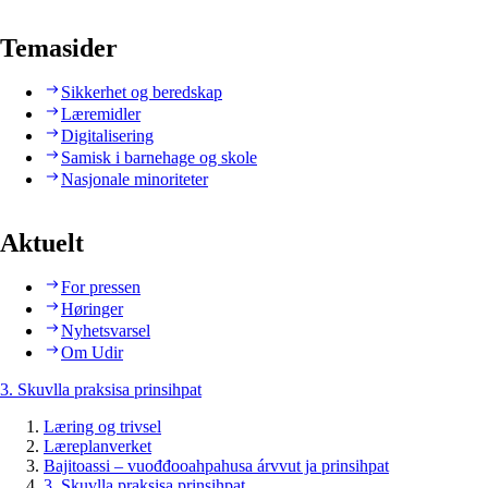
Temasider
Sikkerhet og beredskap
Læremidler
Digitalisering
Samisk i barnehage og skole
Nasjonale minoriteter
Aktuelt
For pressen
Høringer
Nyhetsvarsel
Om Udir
3. Skuvlla praksisa prinsihpat
Læring og trivsel
Læreplanverket
Bajitoassi – vuođđooahpahusa árvvut ja prinsihpat
3. Skuvlla praksisa prinsihpat