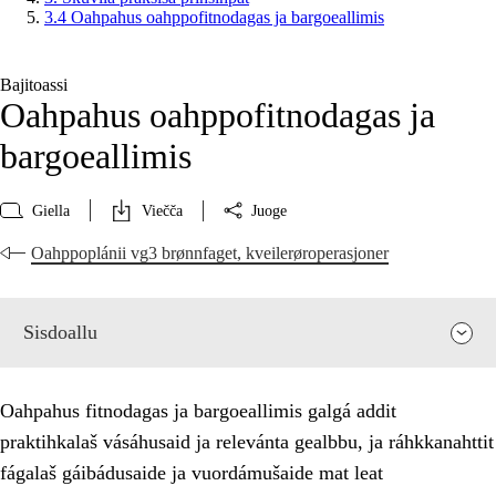
3.4 Oahpahus oahppofitnodagas ja bargoeallimis
Bajitoassi
Oahpahus oahppofitnodagas ja
bargoeallimis
Giella
Viečča
Juoge
Oahppoplánii vg3 brønnfaget, kveilerøroperasjoner
Sisdoallu
Oahpahus fitnodagas ja bargoeallimis galgá addit
praktihkalaš vásáhusaid ja relevánta gealbbu, ja ráhkkanahttit
fágalaš gáibádusaide ja vuordámušaide mat leat