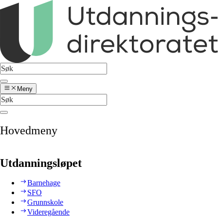
Meny
Hovedmeny
Utdanningsløpet
Barnehage
SFO
Grunnskole
Videregående