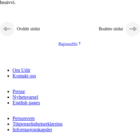
beaivvi.
Ovddit siidui
Boahtte siidui
Bajimužžii
Om Udir
Kontakt oss
Presse
Nyhetsvarsel
English pages
Personvern
Tilgjengelighetserklæring
Informasjonskapsler