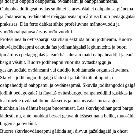
ja doarjut ohppiid oahppama, ovdáneami ja oahppahábmema.
Oahpaheaddjit geat ovttas smihttet ja árvvoštallet oahpahusa plánema
ja čađaheami, ovdánahttet máŋggabealat ipmárdusa buori pedagogalaš
praksisas. Dán ferte dahkat sihke profešuvnna máhttovuođu ja
vuođđooahpahusa árvovuođu vuođul.
Profešunealla ovttasbargu skuvllain eaktuda buori jođiheami. Buorre
skuvlajođiheapmi eaktuda fas jođihanfágalaš legitimitehta ja buori
ipmárdusa pedagogalaš ja eará hástalusain maid oahpaheaddjit ja eará
bargit vásihit. Buorre jođiheapmi vuoruha ovttasbarggu ja
gaskavuođaid ovdáneami vai duddjo luohttámuša organisašuvnnas.
Skuvlla jođihangoddi galgá láidestit ja láhčit dili ohppiid ja
oahpaheddjiid oahppamii ja ovdáneapmái. Skuvlla jođihangoddi galgá
jođihit pedagogalaš ja fágalaš ovttasbarggu oahpaheddjiid gaskkas ja
leat mielde ovdánahttimin dássedis ja positiivvalaš birrasa gos
buohkain lea dáhttu bargat buoremusat. Lea skuvlajođihangotti bargu
láidestit nu, ahte buohkat besset geavahit iežaset nana beliid, muosáhit
birgema ja ovdánit.
Buorre skuvlaovdáneapmi gáibida saji divvut gažaldagaid ja ohcat