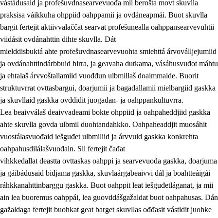
vástádusaid ja profešuvdnasearvevuođa mii berošta movt skuvlla
praksisa váikkuha ohppiid oahppamii ja ovdáneapmái. Buot skuvlla
bargit fertejit aktiivvalaččat searvat profešunealla oahppansearvevuhtii
viidásit ovdánahttin dihte skuvlla. Dát
mielddisbuktá ahte profešuvdnasearvevuohta smiehttá árvoválljejumiid
ja ovdánahttindárbbuid birra, ja geavaha dutkama, vásáhusvuđot máhtu
ja ehtalaš árvvoštallamiid vuođđun ulbmillaš doaimmaide. Buorit
struktuvrrat ovttasbargui, doarjumii ja bagadallamii mielbargiid gaskka
ja skuvllaid gaskka ovddidit juogadan- ja oahppankultuvrra.
Lea beaivválaš deaivvadeami bokte ohppiid ja oahpaheddjiid gaskka
ahte skuvlla govda ulbmil duohtandahkko. Oahpaheaddjit muosáhit
vuostálasvuođaid iešguđet ulbmiliid ja árvvuid gaskka konkrehta
oahpahusdilálašvuođain. Sii fertejit čađat
vihkkedallat deastta ovttaskas oahppi ja searvevuođa gaskka, doarjuma
ja gáibádusaid bidjama gaskka, skuvlaárgabeaivvi dál ja boahtteáigái
ráhkkanahttinbarggu gaskka. Buot oahppit leat iešguđetláganat, ja mii
ain lea buoremus oahppái, lea guovddášgažaldat buot oahpahusas. Dán
gažaldaga fertejit buohkat geat barget skuvllas ođđasit vástidit juohke