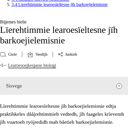
3.4 Lïerehtimmie learoesïeltesne jïh barkoejielemisnie
Bijjemes bielie
Lïerehtimmie learoesïeltesne jïh
barkoejielemisnie
Gïele
Veedtjh
Juekieh
Learoesoejkesjasse biologi
Sisvege
Lïerehtimmie learoesïeltesne jïh barkoejielemisnie edtja
praktihkeles dååjrehtimmieh vedtedh, jïh faageles krïevemh
jïh vuartoeh ryöjredidh mah båetieh barkoejielemisnie.