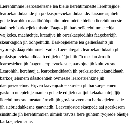
Lïerehtimmie learoesïeltesne lea bielie lïerehtimmeste lïerehtæjjide,
learoekandidaatide jïh praksisprieviekandidaatide. Lissine sijhtieh
gellie learohkh maadthööhpehtimmien mietie bielieh lïerehtimmeste
åadtjoeh barkoejielemisnie. Faage- jïh barkoelïerehtimmie edtja
væjkeles, maehtehtje, kreatijve jïh orreskaepiedihks faagebarkijh
skearkagidh jïh ööhpehtidh. Barkoejieleme lea gelliesåarhts jïh
vyörtegs dååjrehtimmieh vadta. Lïerehtæjjah, learoekandidaath jïh
praksisprieviekandidaath edtjieh dååjrehtih jïh meatan årrodh
learoesïelten jïh faagen aerpievuekesne, aarvojne jïh kultuvresne.
3.
Prinsihph skuvlen rïektesisnie
Learohkh, lïerehtæjja, learoekandidaath jïh praksisprieviekandidaath
barkoejielemem dåastoehtieh ovmessie learoetsiehkine jïh
3.1
Feerhmeles lïeremebyjrese
daerpiesvoetine. Hijven laavenjostoe skuvlen jïh barkoejielemen
3.2
Ööhpehtimmie jïh sjïehtedamme lïerehtimmie
gaskem nuepieh jeananieh gellede edtjieh eadtjohkelaakan dej jïjtje
lïerehtimmesne meatan årrodh jïh govlesovvemem barkoejielemisnie
3.3
Gåetie jïh skuvle laavenjostoeh
jïh siebriedahkesne gaavnedh. Laavenjostoe skaepede aaj goerkesem
3.4
Lïerehtimmie learoesïeltesne jïh barkoejielemisnie
sinsitnide jïh lïerehtimmien ulmieh tsavtsa fïere guhtem ryöjrede båetije
barkoejielemisnie.
3.5
Profesjonsektievoete jïh skuvleevtiedimmie