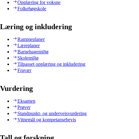
Opplæring for voksne
Folkehøgskole
Læring og inkludering
Rammeplaner
Læreplaner
Barnehagemiljø
Skolemiljø
Tilpasset opplæring og inkludering
Fravær
Vurdering
Eksamen
Prøver
Standpunkt- og underveisvurdering
Vitnemål og kompetansebevis
Tall og forskning