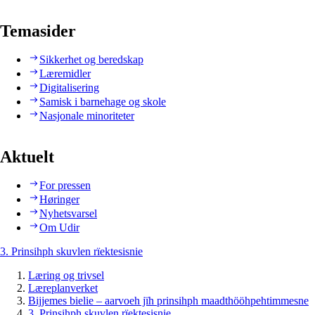
Temasider
Sikkerhet og beredskap
Læremidler
Digitalisering
Samisk i barnehage og skole
Nasjonale minoriteter
Aktuelt
For pressen
Høringer
Nyhetsvarsel
Om Udir
3. Prinsihph skuvlen rïektesisnie
Læring og trivsel
Læreplanverket
Bijjemes bielie – aarvoeh jïh prinsihph maadthööhpehtimmesne
3. Prinsihph skuvlen rïektesisnie