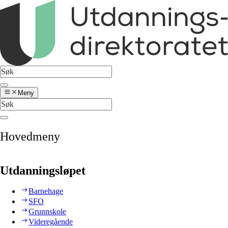
Meny
Hovedmeny
Utdanningsløpet
Barnehage
SFO
Grunnskole
Videregående