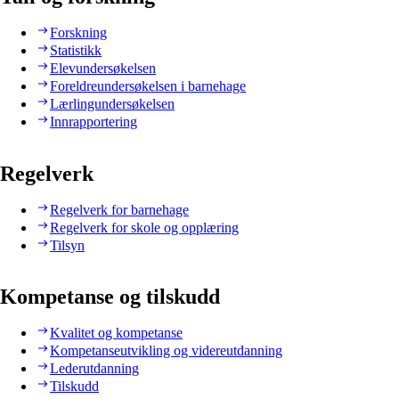
Forskning
Statistikk
Elevundersøkelsen
Foreldreundersøkelsen i barnehage
Lærlingundersøkelsen
Innrapportering
Regelverk
Regelverk for barnehage
Regelverk for skole og opplæring
Tilsyn
Kompetanse og tilskudd
Kvalitet og kompetanse
Kompetanseutvikling og videreutdanning
Lederutdanning
Tilskudd